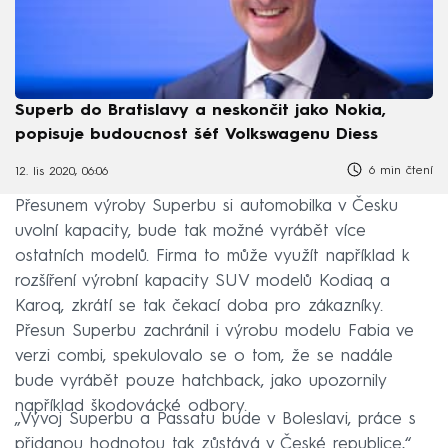
Superb do Bratislavy a neskončit jako Nokia,
popisuje budoucnost šéf Volkswagenu Diess
6 min čtení
12. lis 2020, 06:06
Přesunem výroby Superbu si automobilka v Česku
uvolní kapacity, bude tak možné vyrábět více
ostatních modelů. Firma to může využít například k
rozšíření výrobní kapacity SUV modelů Kodiaq a
Karoq, zkrátí se tak čekací doba pro zákazníky.
Přesun Superbu zachránil i výrobu modelu Fabia ve
verzi combi, spekulovalo se o tom, že se nadále
bude vyrábět pouze hatchback, jako upozornily
například škodovácké odbory.
„Vývoj Superbu a Passatu bude v Boleslavi, práce s
přidanou hodnotou tak zůstává v České republice,“