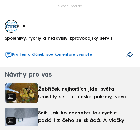
Škoda Kodiaq
ČTK
Spolehlivý, rychlý a nezávislý zpravodajský servis.
Pro tento článek jsou komentáře vypnuté
Návrhy pro vás
Žebříček nejhorších jídel světa.
Umístily se i tři české pokrmy, vévodí
skandinávská kuchyně
Sníh, jak ho neznáte: Jak rychle
padá i z čeho se skládá. A vločky
nejsou bílé