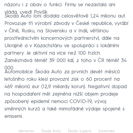
názoru i z obav o funkci. Firmy se nezastala ani
vláda, uvedl Povšík.
Škoda Auto loni dodala celosvětově 1,24 milionu aut.
Provozuje tři výrobní závody v České republice, vyrábí
v Číně, Rusku, na Slovensku a v Indii, většinou
prostřednictvím koncernových partnerství, dále na
Ukrajině a v Kazachstánu ve spolupráci s lokálními
partnery. Je aktivní na více než 100 trzích.
Zaměstnává téměř 39 000 lidí, z toho v ČR téměř 34
000.
Automobilce Škoda Auto za prvních devět měsíců
letošního roku klesl provozní zisk o 60 procent na
469 milionů eur (12,9 miliardy korun). Negativní dopad
na hospodaření měl zejména nižší objem prodeje
způsobený epidemií nemoci COVID-19, vývoj
směnných kurzů a také mimořádné výdaje spojené s
emisemi.
Německo
Škoda Auto
Škoda Superb
Slovensko