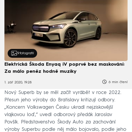
9
fotografií
Elektrická Škoda Enyaq iV poprvé bez maskování:
Za málo peněz hodně muziky
6 min čtení
1. zář 2020, 19:28
Nový Superb by se měl začít vyrábět v roce 2022.
Přesun jeho výroby do Bratislavy kritizují odbory.
„Koncern Volkswagen Česku ukradl nejziskovější
vlajkovou loď,“ uvedl odborový předák Jaroslav
Povšík. Představenstvo Škody Auto za zachování
výroby Superbu podle něj málo bojovalo, podle jeho