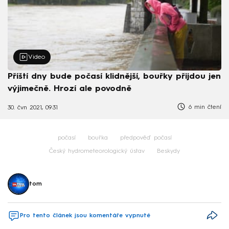
Video
Příští dny bude počasí klidnější, bouřky přijdou jen
výjimečně. Hrozí ale povodně
6 min čtení
30. čvn 2021, 09:31
počasí
bouřka
předpověď počasí
Český hydrometeorologický ústav
Beskydy
tom
Pro tento článek jsou komentáře vypnuté