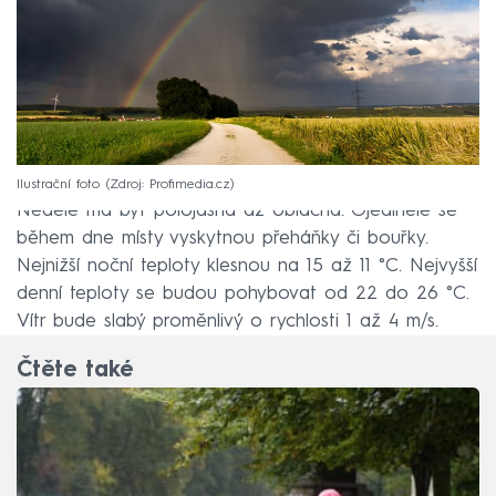
Ilustrační foto
Zdroj: Profimedia.cz
Neděle má být polojasná až oblačná. Ojediněle se
během dne místy vyskytnou přeháňky či bouřky.
Nejnižší noční teploty klesnou na 15 až 11 °C. Nejvyšší
denní teploty se budou pohybovat od 22 do 26 °C.
Vítr bude slabý proměnlivý o rychlosti 1 až 4 m/s.
Čtěte také