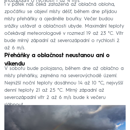
jihozápadní o rychlosti 1 až 4 m/s.
I v pátek náš čeká zatažená až oblačná obloha,
zpočátku se objeví místy déšť, během dne přijdou
místy přeháňky a ojediněle bouřky. Večer budou
srážky ustávat a oblačnosti ubyde. Maximální teploty
očekávají meteorologové v rozmezí 19 až 23 °C. Vítr
bude mírný západní až severozápadní o rychlosti 2
až 6 m/s.
Přeháňky a oblačnost neustanou ani o
víkendu
V sobotu bude polojasno, během dne až oblačno a
místy přeháňky, zejména na severovýchodě území.
Nejnižší noční teploty dosáhnou 14 až 10 °C, nejvyšší
denní teploty 21 až 25 °C. Mírný západní až
severozápadní vítr 2 až 6 m/s bude k večeru
slábnout.