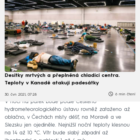
Desítky mrtvých a přeplněná chladící centra.
Teploty v Kanadě atakují padesátky
6 min čtení
30. čvn 2021, 07:28
V noci na pátek bude podle Českého
hydrometeorologického ústavu rovněž zataženo až
oblačno, v Čechách místy déšť, na Moravě a ve
Slezsku jen ojediněle. Nejnižší noční teploty klesnou
na 14 až 10 °C. Vítr bude slabý západní až