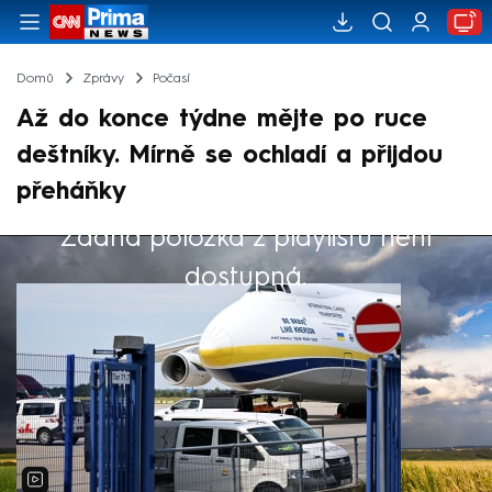
Domů
Zprávy
Počasí
Až do konce týdne mějte po ruce
deštníky. Mírně se ochladí a přijdou
přeháňky
Žádná položka z playlistu není
Výběr redakce
dostupná.