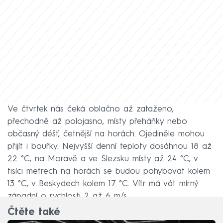
Ve čtvrtek nás čeká oblačno až zataženo,
přechodně až polojasno, místy přeháňky nebo
občasný déšť, četnější na horách. Ojediněle mohou
přijít i bouřky. Nejvyšší denní teploty dosáhnou 18 až
22 °C, na Moravě a ve Slezsku místy až 24 °C, v
tisíci metrech na horách se budou pohybovat kolem
13 °C, v Beskydech kolem 17 °C. Vítr má vát mírný
západní o rychlosti 2 až 6 m/s.
Čtěte také