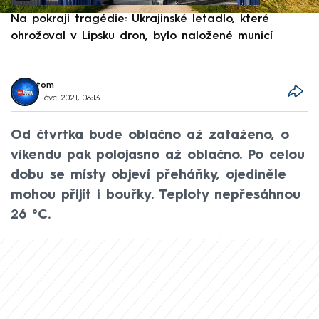
Na pokraji tragédie: Ukrajinské letadlo, které
P
ohrožoval v Lipsku dron, bylo naložené municí
e
tom
1. čvc 2021, 08:13
Od čtvrtka bude oblačno až zataženo, o
víkendu pak polojasno až oblačno. Po celou
dobu se místy objeví přeháňky, ojediněle
mohou přijít i bouřky. Teploty nepřesáhnou
26 °C.