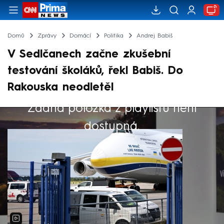
Domů
Zprávy
Domácí
Politika
Andrej Babiš
V Sedlčanech začne zkušební
testování školáků, řekl Babiš. Do
Rakouska neodletěl
Žádná položka z playlistu není
Výběr redakce
dostupná.