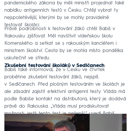
pandemického zákona by měli ministři projednat také
nabídku antigenních testů v Česku. Chtějí vybrat ty
nejspolehlivější, kterými by se mohly pravidelně
testovat školáci.
Právě podrobnosti k testování žáků chtěl Babiš v
Rakousku zjišťovat. Měl navštívit vídeňskou školu
Komenského a setkat se s rakouským kancléřem i
ministrem školství. Cesta by se mohla místo pondělka
uskutečnit ve středu.
Zkušební testování školáků v Sedlčanech
Babiš také informoval, že v Česku ve čtvrtek
proběhne zkušební testování žáků, nejspíš
v Sedlčanech. Před plošným testováním ve školách je
ale zásadní zajistit efektivní antigenní testy. Vláda má
podle Babiše kontakt na distributora, který je dodává
právě do Rakouska. „Vláda musí prodiskutovat
možnosti, jestli tento test je nejlepší,“ uvedl Babiš.