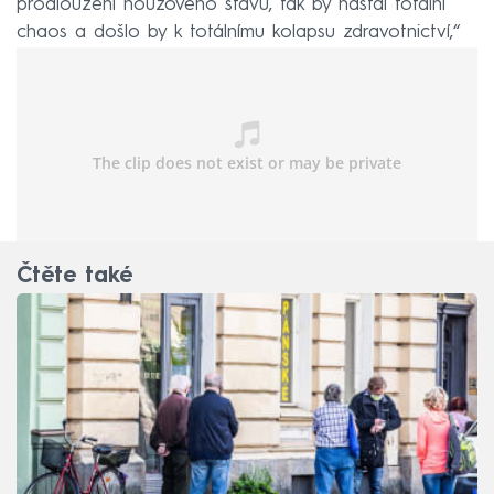
prodloužení nouzového stavu, tak by nastal totální
chaos a došlo by k totálnímu kolapsu zdravotnictví,“
zopakoval.
Čtěte také