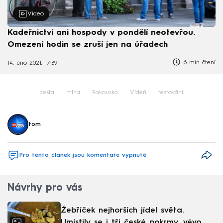
Video
Kadeřnictví ani hospody v pondělí neotevřou.
Omezení hodin se zruší jen na úřadech
6 min čtení
14. úno 2021, 17:39
cesta
mlha
Rakousko
Vídeň
testování
tom
Pro tento článek jsou komentáře vypnuté
Návrhy pro vás
Žebříček nejhorších jídel světa.
Umístily se i tři české pokrmy, vévodí