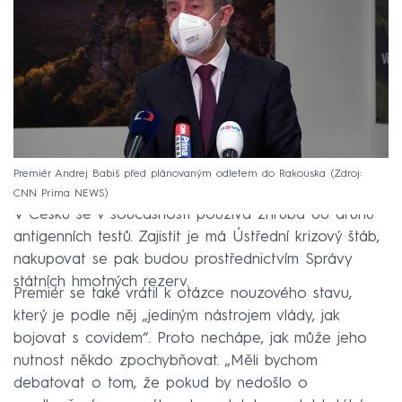
Premiér Andrej Babiš před plánovaným odletem do Rakouska
Zdroj:
CNN Prima NEWS
V Česku se v současnosti používá zhruba 60 druhů
antigenních testů. Zajistit je má Ústřední krizový štáb,
nakupovat se pak budou prostřednictvím Správy
státních hmotných rezerv.
Premiér se také vrátil k otázce nouzového stavu,
který je podle něj „jediným nástrojem vlády, jak
bojovat s covidem“. Proto nechápe, jak může jeho
nutnost někdo zpochybňovat. „Měli bychom
debatovat o tom, že pokud by nedošlo o