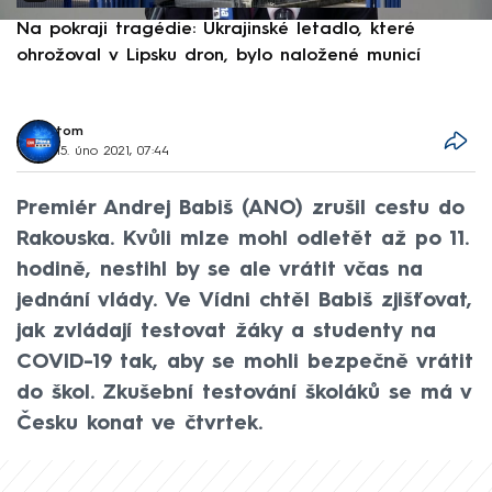
Na pokraji tragédie: Ukrajinské letadlo, které
P
ohrožoval v Lipsku dron, bylo naložené municí
e
tom
15. úno 2021, 07:44
Premiér Andrej Babiš (ANO) zrušil cestu do
Rakouska. Kvůli mlze mohl odletět až po 11.
hodině, nestihl by se ale vrátit včas na
jednání vlády. Ve Vídni chtěl Babiš zjišťovat,
jak zvládají testovat žáky a studenty na
COVID-19 tak, aby se mohli bezpečně vrátit
do škol. Zkušební testování školáků se má v
Česku konat ve čtvrtek.