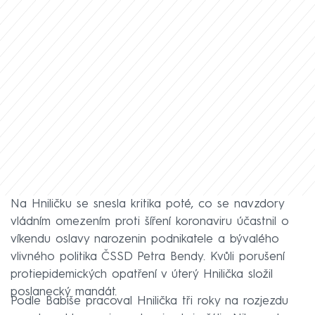
Na Hniličku se snesla kritika poté, co se navzdory
vládním omezením proti šíření koronaviru účastnil o
víkendu oslavy narozenin podnikatele a bývalého
vlivného politika ČSSD Petra Bendy. Kvůli porušení
protiepidemických opatření v úterý Hnilička složil
poslanecký mandát.
Podle Babiše pracoval Hnilička tři roky na rozjezdu