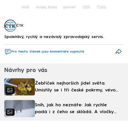
NSA
Andrej Babiš
premiér
ODS
ČSSD
ČTK
Spolehlivý, rychlý a nezávislý zpravodajský servis.
Pro tento článek jsou komentáře vypnuté
Návrhy pro vás
Žebříček nejhorších jídel světa.
Umístily se i tři české pokrmy, vévodí
skandinávská kuchyně
Sníh, jak ho neznáte: Jak rychle
padá i z čeho se skládá. A vločky
nejsou bílé