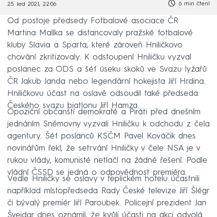
6 min čtení
25. led 2021, 22:06
Od postoje předsedy Fotbalové asociace ČR
Martina Malíka se distancovaly pražské fotbalové
kluby Slavia a Sparta, které zároveň Hniličkovo
chování zkritizovaly. K odstoupení Hniličku vyzval
poslanec za ODS a šéf úseku skoků ve Svazu lyžařů
ČR Jakub Janda nebo legendární hokejista Jiří Hrdina.
Hniličkovu účast na oslavě odsoudil také předseda
Českého svazu biatlonu Jiří Hamza.
Opoziční občanští demokraté a Piráti před dnešním
jednáním Sněmovny vyzvali Hniličku k odchodu z čela
agentury. Šéf poslanců KSČM Pavel Kováčik dnes
novinářům řekl, že setrvání Hniličky v čele NSA je v
rukou vlády, komunisté netlačí na žádné řešení. Podle
vládní ČSSD se jedná o odpovědnost premiéra.
Vedle Hniličky se oslavy v teplickém hotelu účastnili
například místopředseda Rady České televize Jiří Šlégr
či bývalý premiér Jiří Paroubek. Policejní prezident Jan
Švejdar dnes oznámil, že kvůli účasti na akci odvolá