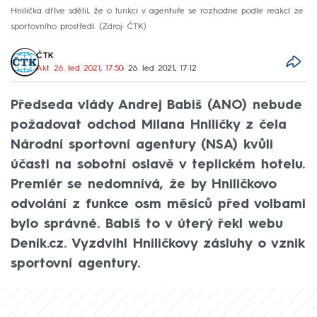
Hnilička dříve sdělil, že o funkci v agentuře se rozhodne podle reakcí ze
sportovního prostředí.
Zdroj: ČTK
ČTK
Akt. 26. led 2021, 17:50
• 26. led 2021, 17:12
Předseda vlády Andrej Babiš (ANO) nebude
požadovat odchod Milana Hniličky z čela
Národní sportovní agentury (NSA) kvůli
účasti na sobotní oslavě v teplickém hotelu.
Premiér se nedomnívá, že by Hniličkovo
odvolání z funkce osm měsíců před volbami
bylo správné. Babiš to v úterý řekl webu
Deník.cz. Vyzdvihl Hniličkovy zásluhy o vznik
sportovní agentury.