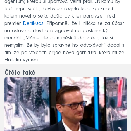
agentury, kterou si sportovci velmi přáli. „Nikomu by
teď neprospělo, kdyby se rozjelo kolo spekulací
kolem nového šéfa, došlo by k její paralýze,“ řekl
premiér
Deníku.cz
. Připomněl, že Hnilička se za účast
na oslavě omluvil a rezignoval na poslanecký
mandát. „Máme ale osm měsíců do voleb, tak si
nemyslím, že by bylo správné ho odvolávat,“ dodal s
tím, že po volbách přijde nová garnitura, která může
Hniličku vyměnit.
Čtěte také