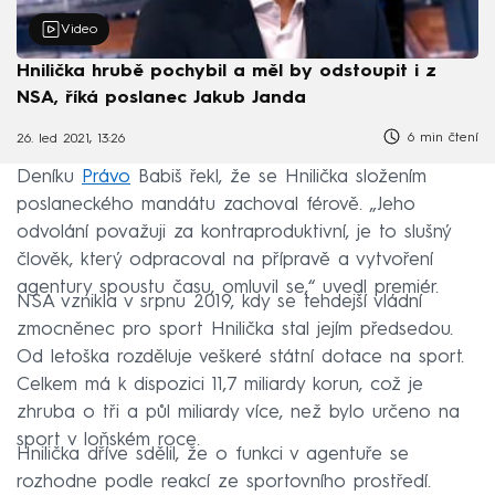
Video
Hnilička hrubě pochybil a měl by odstoupit i z
NSA, říká poslanec Jakub Janda
6 min čtení
26. led 2021, 13:26
Deníku
Právo
Babiš řekl, že se Hnilička složením
poslaneckého mandátu zachoval férově. „Jeho
odvolání považuji za kontraproduktivní, je to slušný
člověk, který odpracoval na přípravě a vytvoření
agentury spoustu času, omluvil se,“ uvedl premiér.
NSA vznikla v srpnu 2019, kdy se tehdejší vládní
zmocněnec pro sport Hnilička stal jejím předsedou.
Od letoška rozděluje veškeré státní dotace na sport.
Celkem má k dispozici 11,7 miliardy korun, což je
zhruba o tři a půl miliardy více, než bylo určeno na
sport v loňském roce.
Hnilička dříve sdělil, že o funkci v agentuře se
rozhodne podle reakcí ze sportovního prostředí.