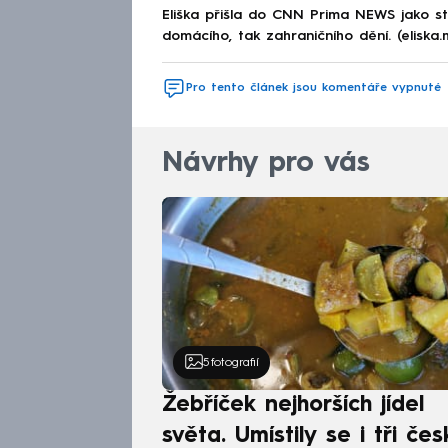
Eliška přišla do CNN Prima NEWS jako st
domácího, tak zahraničního dění. (eliska
Pro tento článek jsou komentáře vypnuté
Návrhy pro vás
5
fotografií
Žebříček nejhorších jídel
světa. Umístily se i tři čes