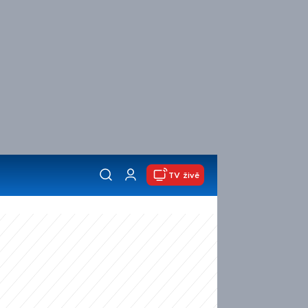
TV živě