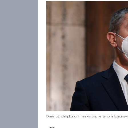
Dnes už chřipka ani neexistuje, je jenom koronavir