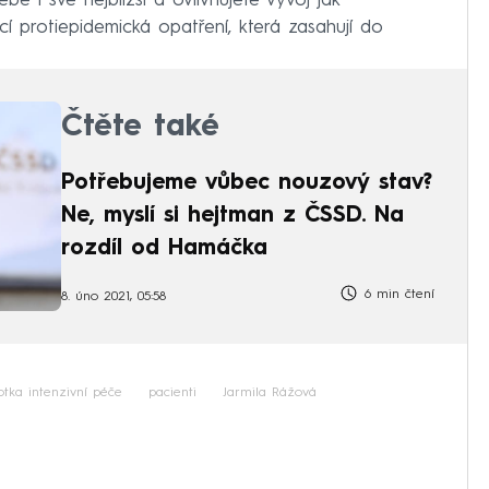
be i své nejbližší a ovlivňujete vývoj jak
ící protiepidemická opatření, která zasahují do
Čtěte také
Potřebujeme vůbec nouzový stav?
Ne, myslí si hejtman z ČSSD. Na
rozdíl od Hamáčka
6 min čtení
8. úno 2021, 05:58
otka intenzivní péče
pacienti
Jarmila Rážová