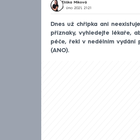
Eliška Míková
7. úno 2021, 21:21
Dnes už chřipka ani neexistuj
příznaky, vyhledejte lékaře, a
péče, řekl v nedělním vydání 
(ANO).