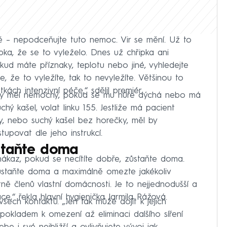
ě – nepodceňujte tuto nemoc. Vir se mění. Už to
ipka, že se to vyleželo. Dnes už chřipka ani
kud máte příznaky, teplotu nebo jiné, vyhledejte
, že to vyležíte, tak to nevyležíte. Většinou to
ách intenzivní péče,“ sdělil premiér.
y měl nemocný, pokud se mu hůře dýchá nebo má
hý kašel, volat linku 155. Jestliže má pacient
y, nebo suchý kašel bez horečky, měl by
tupovat dle jeho instrukcí.
ůstaňte doma
nákaz, pokud se necítíte dobře, zůstaňte doma.
ůstaňte doma a maximálně omezte jakékoliv
tně členů vlastní domácnosti. Je to nejjednodušší a
ace,“ řekla hlavní hygienička Jarmila Rážová.
všech kontaktů. „Jen tak může dojít k jejich
pokladem k omezení až eliminaci dalšího síření