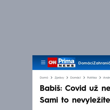
Domácí
Zahranič
Pořady
Domů
Zprávy
Domácí
Politika
Andr
Babiš: Covid už ne
Sami to nevyležíte