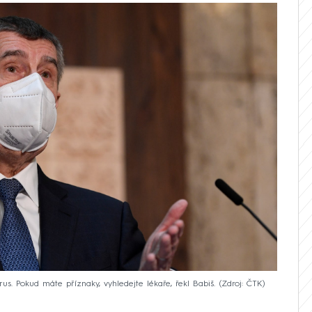
us. Pokud máte příznaky, vyhledejte lékaře, řekl Babiš.
Zdroj: ČTK