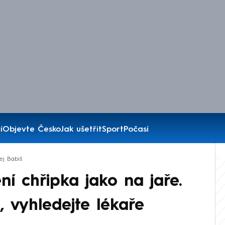
í
Objevte Česko
Jak ušetřit
Sport
Počasí
ej Babiš
ní chřipka jako na jaře.
, vyhledejte lékaře