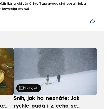
ážistka a aktuálně tvoří zpravodajství obsah jak z
.mikova@iprima.cz)
31
fotografií
Sníh, jak ho neznáte: Jak
ké
rychle padá i z čeho se