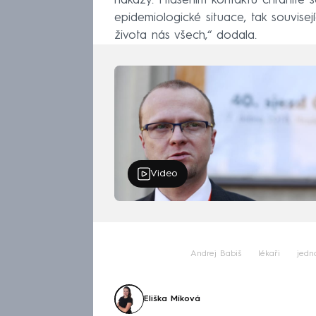
nákazy. Hlášením kontaktů chráníte se
epidemiologické situace, tak souvisej
života nás všech,“ dodala.
Video
Andrej Babiš
lékaři
jedn
Eliška Míková