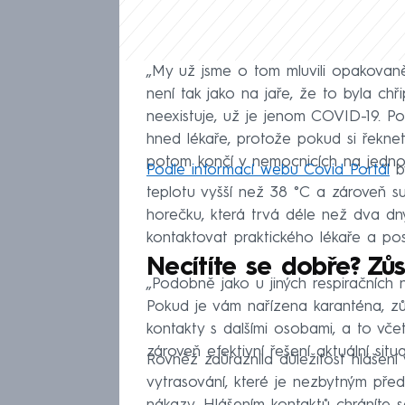
„My už jsme o tom mluvili opakovan
není tak jako na jaře, že to byla chř
neexistuje, už je jenom COVID-19. Po
hned lékaře, protože pokud si řeknete
potom končí v nemocnicích na jednotk
Podle informací webu Covid Portál
b
teplotu vyšší než 38 °C a zároveň suc
horečku, která trvá déle než dva dn
kontaktovat praktického lékaře a pos
Necítíte se dobře? Z
„Podobně jako u jiných respiračních 
Pokud je vám nařízena karanténa, z
kontakty s dalšími osobami, a to vče
zároveň efektivní řešení aktuální situ
Rovněž zdůraznila důležitost hlášení 
vytrasování, které je nezbytným před