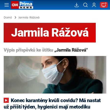
Domů
Jarmila Rážová
Jarmila Rážová
Výpis příspěvků ke štítku
„Jarmila Rážová“
Konec karantény kvůli covidu? Má nastat
už příští týden, hygienici mají metodiku