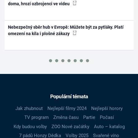
doma, hrozí ozbrojenci ve videu
Nebezpečný sběr hub v Evropě: Můžete být za pytláky. Platí
omezení na kila i plošné zákazy
Populární témata
Jak zhubnout
Nejlepší filmy 2024
Nejlepší horory
TV program
Změna času
Partie
Počasí
Kdy budou volby
ZOO Nové začátky
Auto – katalog
7 pádů Honzy Dědka
Volby 2025
Svařené víno