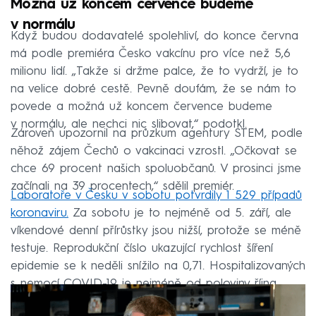
Možná už koncem července budeme
v normálu
Když budou dodavatelé spolehliví, do konce června
má podle premiéra Česko vakcínu pro více než 5,6
milionu lidí. „Takže si držme palce, že to vydrží, je to
na velice dobré cestě. Pevně doufám, že se nám to
povede a možná už koncem července budeme
v normálu, ale nechci nic slibovat,“ podotkl.
Zároveň upozornil na průzkum agentury STEM, podle
něhož zájem Čechů o vakcinaci vzrostl. „Očkovat se
chce 69 procent našich spoluobčanů. V prosinci jsme
začínali na 39 procentech,“ sdělil premiér.
Laboratoře v Česku v sobotu potvrdily 1 529 případů
koronaviru.
Za sobotu je to nejméně od 5. září, ale
víkendové denní přírůstky jsou nižší, protože se méně
testuje. Reprodukční číslo ukazující rychlost šíření
epidemie se k neděli snížilo na 0,71. Hospitalizovaných
s nemocí COVID-19 je nejméně od poloviny října.