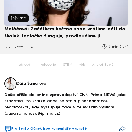
Video
Maláčová: Začátkem května snad vrátíme děti do
školek. Izolačka funguje, prodloužíme ji
6 min čtení
17. dub 2021, 15:37
očkování
kategorie
STEM
věk
Andrej Babiš
Dáša Šamanová
Dáša přišla do online zpravodajství CNN Prima NEWS jako
stážistka. Po krátké době se stala plnohodnotnou
redaktorkou, kdy vystupuje také v televizním vysílání.
(dasa.samanova@iprima.cz)
Pro tento článek jsou komentáře vypnuté