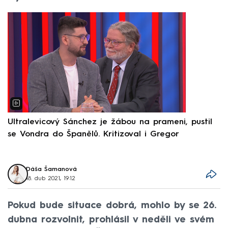
Ultralevicový Sánchez je žábou na prameni, pustil
P
se Vondra do Španělů. Kritizoval i Gregor
F
Dáša Šamanová
18. dub 2021, 19:12
Pokud bude situace dobrá, mohlo by se 26.
dubna rozvolnit, prohlásil v neděli ve svém