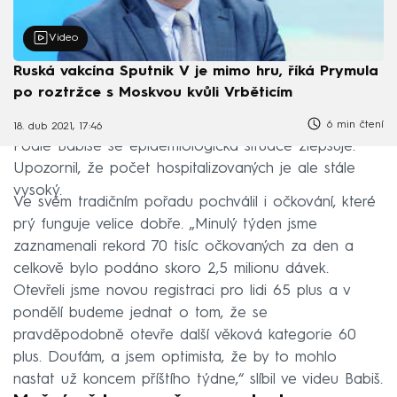
Video
Ruská vakcína Sputnik V je mimo hru, říká Prymula
po roztržce s Moskvou kvůli Vrběticím
6 min čtení
18. dub 2021, 17:46
Podle Babiše se epidemiologická situace zlepšuje.
Upozornil, že počet hospitalizovaných je ale stále
vysoký.
Ve svém tradičním pořadu pochválil i očkování, které
prý funguje velice dobře. „Minulý týden jsme
zaznamenali rekord 70 tisíc očkovaných za den a
celkově bylo podáno skoro 2,5 milionu dávek.
Otevřeli jsme novou registraci pro lidi 65 plus a v
pondělí budeme jednat o tom, že se
pravděpodobně otevře další věková kategorie 60
plus. Doufám, a jsem optimista, že by to mohlo
nastat už koncem příštího týdne,“ slíbil ve videu Babiš.