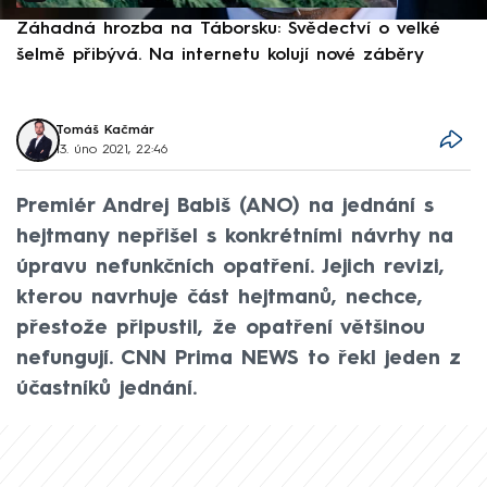
Záhadná hrozba na Táborsku: Svědectví o velké
S
šelmě přibývá. Na internetu kolují nové záběry
d
Tomáš Kačmár
13. úno 2021, 22:46
Premiér Andrej Babiš (ANO) na jednání s
hejtmany nepřišel s konkrétními návrhy na
úpravu nefunkčních opatření. Jejich revizi,
kterou navrhuje část hejtmanů, nechce,
přestože připustil, že opatření většinou
nefungují. CNN Prima NEWS to řekl jeden z
účastníků jednání.