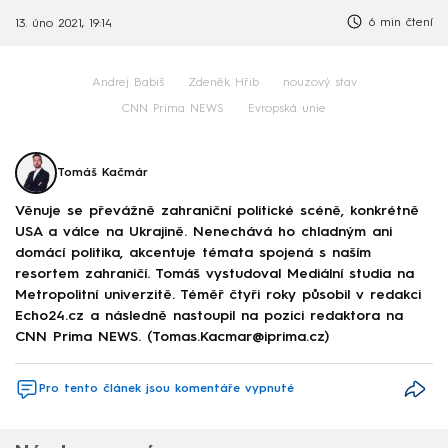
6 min čtení
13. úno 2021, 19:14
Andrej Babiš
Zdeněk Hřib
nouzový stav
CNN Prima NEWS
Evropská unie
Tomáš Kačmár
Věnuje se převážně zahraniční politické scéně, konkrétně
USA a válce na Ukrajině. Nenechává ho chladným ani
domácí politika, akcentuje témata spojená s naším
resortem zahraničí. Tomáš vystudoval Mediální studia na
Metropolitní univerzitě. Téměř čtyři roky působil v redakci
Echo24.cz a následně nastoupil na pozici redaktora na
CNN Prima NEWS. (Tomas.Kacmar@iprima.cz)
Pro tento článek jsou komentáře vypnuté