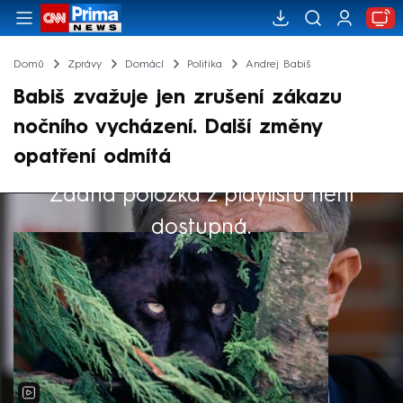
Domů
Zprávy
Domácí
Politika
Andrej Babiš
Babiš zvažuje jen zrušení zákazu
nočního vycházení. Další změny
opatření odmítá
Žádná položka z playlistu není
Výběr redakce
dostupná.