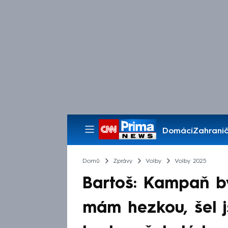
Domácí
Zahranič
Pořady
Domů
Zprávy
Volby
Volby 2025
Bartoš: Kampaň by
mám hezkou, šel j