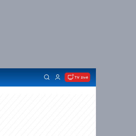
TV živě