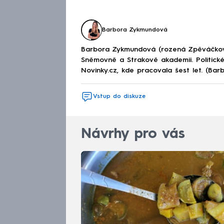
Barbora Zykmundová
Barbora Zykmundová (rozená Zpěváčkov
Sněmovně a Strakově akademii. Politick
Novinky.cz, kde pracovala šest let. (Ba
Vstup do diskuze
Návrhy pro vás