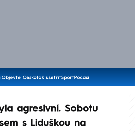
í
Objevte Česko
Jak ušetřit
Sport
Počasí
la agresivní. Sobotu
sem s Liduškou na