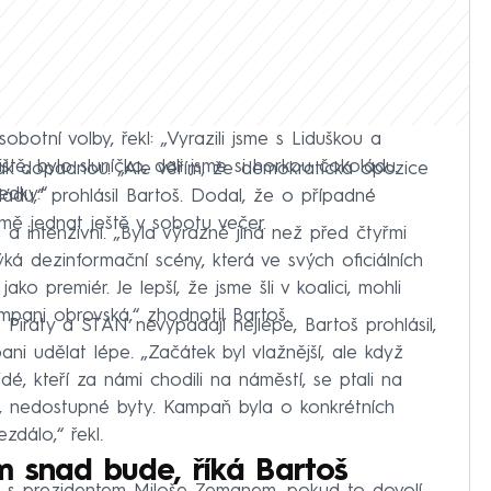
obotní volby, řekl: „Vyrazili jsme s Liduškou a
tě, bylo sluníčko, dali jsme si horkou čokoládu.
ak dopadnou. „Ale věřím, že demokratická opozice
dky.“
du,“ prohlásil Bartoš. Dodal, že o případné
jmě jednat ještě v sobotu večer.
 intenzivní. „Byla výrazně jiná než před čtyřmi
týká dezinformační scény, která ve svých oficiálních
ko premiér. Je lepší, že jsme šli v koalici, mohli
mpani obrovská,“ zhodnotil Bartoš.
Piráty a STAN nevypadají nejlépe, Bartoš prohlásil,
ni udělat lépe. „Začátek byl vlažnější, ale když
dé, kteří za námi chodili na náměstí, se ptali na
ní, nedostupné byty. Kampaň byla o konkrétních
zdálo,“ řekl.
m snad bude, říká Bartoš