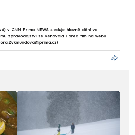
á) v CNN Prima NEWS sleduje hlavně dění ve
ému zpravodajství se věnovala i před tím na webu
rbora.Zykmundova@iprima.cz)