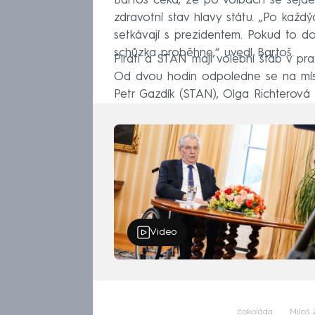
Bartoš čeká, že po volbách se sejd
zdravotní stav hlavy státu. „Po kaž
setkávají s prezidentem. Pokud to do
schůzka proběhne,“ uvedl Bartoš.
Piráti a STAN mají volební štáb v pra
Od dvou hodin odpoledne se na místě
Petr Gazdík (STAN), Olga Richterová (
Video
čokoláda
Miloš