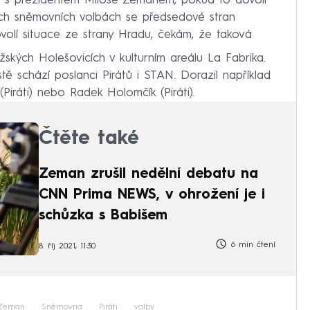
e s prezidentem Miloše Zemanem, pokud to dovolí
dých sněmovních volbách se předsedové stran
volí situace ze strany Hradu, čekám, že taková
žských Holešovicích v kulturním areálu La Fabrika.
 schází poslanci Pirátů i STAN. Dorazil například
Piráti) nebo Radek Holomčík (Piráti).
Čtěte také
Zeman zrušil nedělní debatu na
CNN Prima NEWS, v ohrožení je i
schůzka s Babišem
6 min čtení
8. říj 2021, 11:30
 Zeman
Sněmovna
Piráti
volby