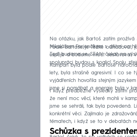
Na otázku, jak Bartoš zatím prožívá s
Mikulášem Ferjenčíkem s dětmi na hřiš
Podle Bartoše je těžké odhadovat, j
Teď budeme se STAN čekat na výsle
uspěje a budeme moct sestavovat vlá
spolupráci budou s koalicí Spolu zře
Kampaň byla podle Bartoše náročná a
lety, byla strašně agresivní. I co se 
vyjádřeních hovořila stejným jazykem ja
jsme si pomáhat a energie byla v ka
I když předběžné výsledky zatím pro 
že není moc věcí, které mohli v kampa
jsme se sehráli, tak byla povedená. Li
konkrétní věci. Zajímalo je zdražová
tématech, i když se to v debatách ne
Schůzka s prezidente