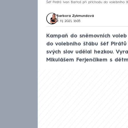
Šéf Pirátů Ivan Bartoš při příchodu do volebního 
Barbora Zykmundová
9. říj 2021, 16:05
Kampaň do sněmovních voleb by
do volebního štábu šéf Pirátů
svých slov udělal hezkou. Vyr
Mikulášem Ferjenčíkem s dětmi