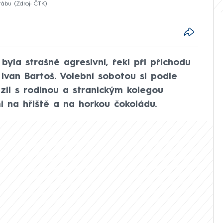
štábu
Zdroj: ČTK
la strašně agresivní, řekl při příchodu
 Ivan Bartoš. Volební sobotou si podle
azil s rodinou a stranickým kolegou
 na hřiště a na horkou čokoládu.