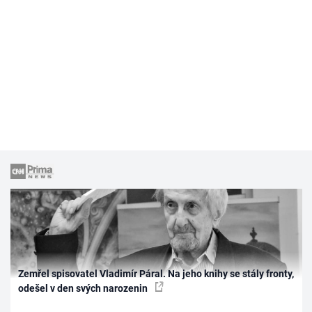
Zemřel spisovatel Vladimír Páral. Na jeho knihy se stály fronty,
odešel v den svých narozenin