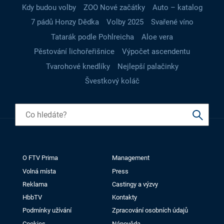
Kdy budou volby
ZOO Nové začátky
Auto – katalog
7 pádů Honzy Dědka
Volby 2025
Svařené víno
Tatarák podle Pohlreicha
Aloe vera
Pěstování lichořeřišnice
Výpočet ascendentu
Tvarohové knedlíky
Nejlepší palačinky
Švestkový koláč
O FTV Prima
Management
Volná místa
Press
Reklama
Castingy a výzvy
HbbTV
Kontakty
Podmínky užívání
Zpracování osobních údajů
Cookies
Nápověda