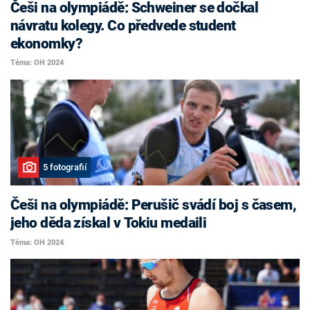
Češi na olympiádě: Schweiner se dočkal
návratu kolegy. Co předvede student
ekonomky?
Téma: OH 2024
5 fotografií
Češi na olympiádě: Perušič svádí boj s časem,
jeho děda získal v Tokiu medaili
Téma: OH 2024