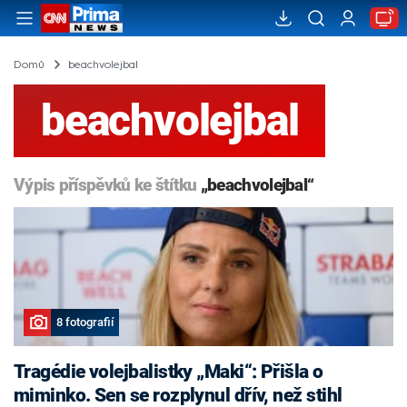
Domů
beachvolejbal
beachvolejbal
Výpis příspěvků ke štítku
„beachvolejbal“
8 fotografií
Tragédie volejbalistky „Maki“: Přišla o
miminko. Sen se rozplynul dřív, než stihl