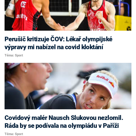
Perušič kritizuje ČOV: Lékař olympijské
výpravy mi nabízel na covid kloktání
Téma: Sport
Covidový malér Nausch Slukovou nezlomil.
Ráda by se podívala na olympiádu v Paříži
Téma: Sport