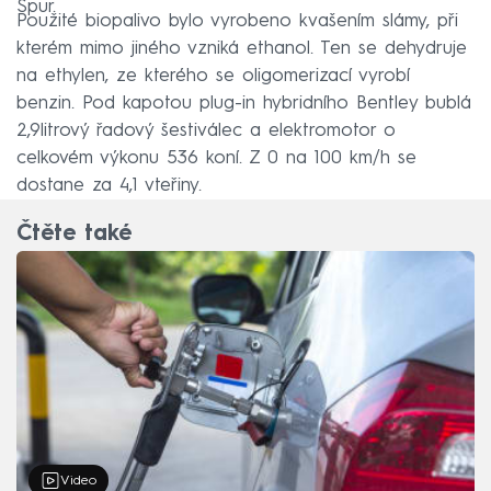
Spur.
Použité biopalivo bylo vyrobeno kvašením slámy, při
kterém mimo jiného vzniká ethanol. Ten se dehydruje
na ethylen, ze kterého se oligomerizací vyrobí
benzin. Pod kapotou plug-in hybridního Bentley bublá
2,9litrový řadový šestiválec a elektromotor o
celkovém výkonu 536 koní. Z 0 na 100 km/h se
dostane za 4,1 vteřiny.
Čtěte také
Video