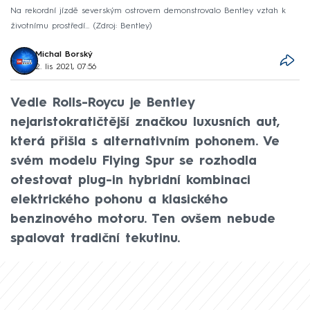
Na rekordní jízdě severským ostrovem demonstrovalo Bentley vztah k
životnímu prostředí...
Zdroj: Bentley
Michal Borský
2. lis 2021, 07:56
Vedle Rolls-Roycu je Bentley
nejaristokratičtější značkou luxusních aut,
která přišla s alternativním pohonem. Ve
svém modelu Flying Spur se rozhodla
otestovat plug-in hybridní kombinaci
elektrického pohonu a klasického
benzinového motoru. Ten ovšem nebude
spalovat tradiční tekutinu.