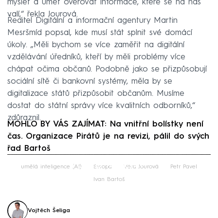
myslet a umět ověřovat informace, které se na nás
valí,“ řekla Jourová.
Ředitel Digitální a informační agentury Martin
Mesršmíd popsal, kde musí stát splnit své domácí
úkoly. „Měli bychom se více zaměřit na digitální
vzdělávání úředníků, kteří by měli problémy více
chápat očima občanů. Podobně jako se přizpůsobují
sociální sítě či bankovní systémy, měla by se
digitalizace států přizpůsobit občanům. Musíme
dostat do státní správy více kvalitních odborníků,“
zdůraznil.
MOHLO BY VÁS ZAJÍMAT: Na vnitřní bolístky není
čas. Organizace Pirátů je na revizi, pálil do svých
řad Bartoš
Failed to fetch
umělá inteligence (AI)
Evropa
Věra Jourová
Petr Pavel
Ivan Bartoš
Vojtěch Šeliga