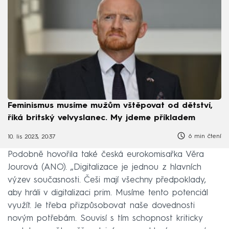
Feminismus musíme mužům vštěpovat od dětství,
říká britský velvyslanec. My jdeme příkladem
6 min čtení
10. lis 2023, 20:37
Podobně hovořila také česká eurokomisařka Věra
Jourová (ANO). „Digitalizace je jednou z hlavních
výzev současnosti. Češi mají všechny předpoklady,
aby hráli v digitalizaci prim. Musíme tento potenciál
využít. Je třeba přizpůsobovat naše dovednosti
novým potřebám. Souvisí s tím schopnost kriticky