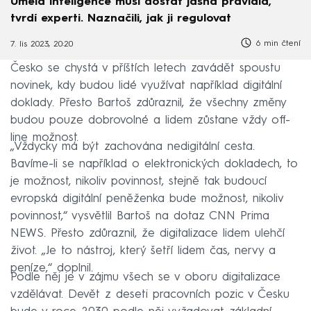
Umělá inteligence musí dostat jasná pravidla,
tvrdí experti. Naznačili, jak ji regulovat
6 min čtení
7. lis 2023, 20:20
Česko se chystá v příštích letech zavádět spoustu
novinek, kdy budou lidé využívat například digitální
doklady. Přesto Bartoš zdůraznil, že všechny změny
budou pouze dobrovolné a lidem zůstane vždy off-
line možnost.
„Vždycky má být zachována nedigitální cesta.
Bavíme-li se například o elektronických dokladech, to
je možnost, nikoliv povinnost, stejně tak budoucí
evropská digitální peněženka bude možnost, nikoliv
povinnost,“ vysvětlil Bartoš na dotaz CNN Prima
NEWS. Přesto zdůraznil, že digitalizace lidem ulehčí
život. „Je to nástroj, který šetří lidem čas, nervy a
peníze,“ doplnil.
Podle něj je v zájmu všech se v oboru digitalizace
vzdělávat. Devět z deseti pracovních pozic v Česku