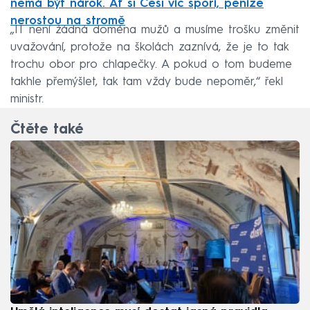
nemá být nárok. Ať si Češi víc spoří, peníze
nerostou na stromě
„IT není žádná doména mužů a musíme trošku změnit
uvažování, protože na školách zaznívá, že je to tak
trochu obor pro chlapečky. A pokud o tom budeme
takhle přemýšlet, tak tam vždy bude nepoměr,“ řekl
ministr.
Čtěte také