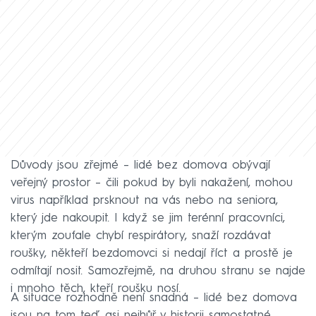
Důvody jsou zřejmé – lidé bez domova obývají
veřejný prostor – čili pokud by byli nakažení, mohou
virus například prsknout na vás nebo na seniora,
který jde nakoupit. I když se jim terénní pracovníci,
kterým zoufale chybí respirátory, snaží rozdávat
roušky, někteří bezdomovci si nedají říct a prostě je
odmítají nosit. Samozřejmě, na druhou stranu se najde
i mnoho těch, kteří roušku nosí.
A situace rozhodně není snadná – lidé bez domova
jsou na tom teď asi nejhůř v historii samostatné