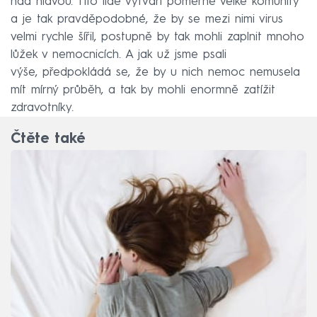
nad hlavou. Tito lidé vytváří poměrně velké komunity
a je tak pravděpodobné, že by se mezi nimi virus
velmi rychle šířil, postupně by tak mohli zaplnit mnoho
lůžek v nemocnicích. A jak už jsme psali
výše, předpokládá se, že by u nich nemoc nemusela
mít mírný průběh, a tak by mohli enormně zatížit
zdravotníky.
Čtěte také