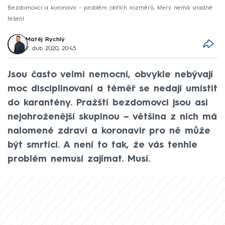
Bezdomovci a koronavir – problém obřích rozměrů, který nemá snadné
řešení
Matěj Rychlý
7. dub 2020, 20:45
Jsou často velmi nemocní, obvykle nebývají
moc disciplinovaní a téměř se nedají umístit
do karantény. Pražští bezdomovci jsou asi
nejohroženější skupinou – většina z nich má
nalomené zdraví a koronavir pro ně může
být smrtící. A není to tak, že vás tenhle
problém nemusí zajímat. Musí.