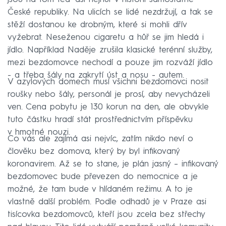
České republiky. Na ulicích se lidé nezdržují, a tak se
stěží dostanou ke drobným, které si mohli dřív
vyžebrat. Neseženou cigaretu a hůř se jim hledá i
jídlo. Například Naděje zrušila klasické terénní služby,
mezi bezdomovce nechodí a pouze jim rozváží jídlo
- a třeba šály na zakrytí úst a nosu - autem.
V azylových domech musí všichni bezdomovci nosit
roušky nebo šály, personál je prosí, aby nevycházeli
ven. Cena pobytu je 130 korun na den, ale obvykle
tuto částku hradí stát prostřednictvím příspěvku
v hmotné nouzi.
Co vás ale zajímá asi nejvíc, zatím nikdo neví o
člověku bez domova, který by byl infikovaný
koronavirem. Až se to stane, je plán jasný – infikovaný
bezdomovec bude převezen do nemocnice a je
možné, že tam bude v hlídaném režimu. A to je
vlastně další problém. Podle odhadů je v Praze asi
tisícovka bezdomovců, kteří jsou zcela bez střechy