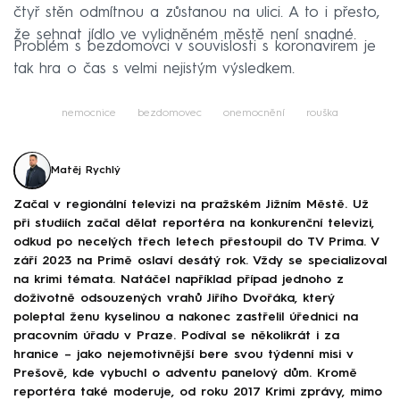
čtyř stěn odmítnou a zůstanou na ulici. A to i přesto,
že sehnat jídlo ve vylidněném městě není snadné.
Problém s bezdomovci v souvislosti s koronavirem je
tak hra o čas s velmi nejistým výsledkem.
nemocnice
bezdomovec
onemocnění
rouška
Matěj Rychlý
Začal v regionální televizi na pražském Jižním Městě. Už
při studiích začal dělat reportéra na konkurenční televizi,
odkud po necelých třech letech přestoupil do TV Prima. V
září 2023 na Primě oslaví desátý rok. Vždy se specializoval
na krimi témata. Natáčel například případ jednoho z
doživotně odsouzených vrahů Jiřího Dvořáka, který
poleptal ženu kyselinou a nakonec zastřelil úřednici na
pracovním úřadu v Praze. Podíval se několikrát i za
hranice – jako nejemotivnější bere svou týdenní misi v
Prešově, kde vybuchl o adventu panelový dům. Kromě
reportéra také moderuje, od roku 2017 Krimi zprávy, mimo