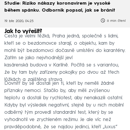
Studie: Riziko nákazy koronavirem je vysoké
během spánku. Odborník popsal, jak se bránit
6 min čtení
19. bře 2020, 04:25
Jak to vyřešit?
Cesta je velmi těžká, Praha jedná, společně s lidmi,
kteří se o bezdomovce starají, o objektu, kam by
mohli být bezdomovci dočasně umístěni do karantény.
Zatím se jako nejvhodnější jeví
kasárenská budova v Karlíně. Počítá se s variantou,
že by tam byly zařízeny pokojíky po dvou až třech
lůžkách a zajištěna strava.
Dovnitř by se dostali jen ti, kteří by neměli žádné
příznaky nemoci. Stačilo by, aby měli zvýšenou
teplotu a dostali by rychlotest, aby nenakazili ostatní.
Kdyby byl výsledek negativní, stejně by u nich mobilní
odběrný tým provedl standardní test, který by se
vyhodnotil ve zrychleném režimu. Je ale víc než
pravděpodobné, že se najdou jedinci, kteří „luxus“