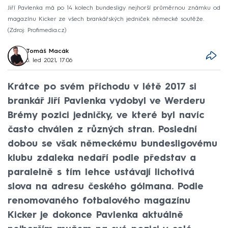
Jiří Pavlenka má po 14 kolech bundesligy nejhorší průměrnou známku od
magazínu Kicker ze všech brankářských jedniček německé soutěže.
Zdroj: Profimedia.cz
Tomáš Macák
5. led 2021, 17:06
Krátce po svém příchodu v létě 2017 si
brankář Jiří Pavlenka vydobyl ve Werderu
Brémy pozici jedničky, ve které byl navíc
často chválen z různých stran. Poslední
dobou se však německému bundesligovému
klubu zdaleka nedaří podle představ a
paralelně s tím lehce ustávají lichotivá
slova na adresu českého gólmana. Podle
renomovaného fotbalového magazínu
Kicker je dokonce Pavlenka aktuálně