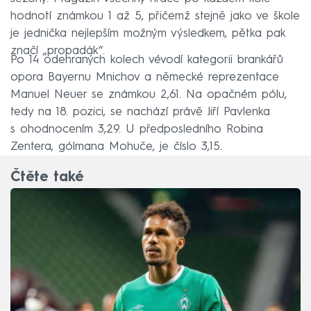
hodnotí známkou 1 až 5, přičemž stejně jako ve škole
je jednička nejlepším možným výsledkem, pětka pak
značí „propadák“.
Po 14 odehraných kolech vévodí kategorii brankářů
opora Bayernu Mnichov a německé reprezentace
Manuel Neuer se známkou 2,61. Na opačném pólu,
tedy na 18. pozici, se nachází právě Jiří Pavlenka
s ohodnocením 3,29. U předposledního Robina
Zentera, gólmana Mohuče, je číslo 3,15.
Čtěte také