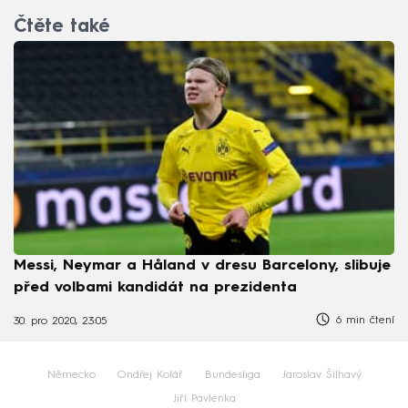
Čtěte také
Messi, Neymar a Håland v dresu Barcelony, slibuje
před volbami kandidát na prezidenta
6 min čtení
30. pro 2020, 23:05
Německo
Ondřej Kolář
Bundesliga
Jaroslav Šilhavý
Jiří Pavlenka