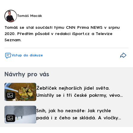
Tomáš Macák
Tomáš se stal součástí týmu CNN Prima NEWS v srpnu
2020. Předtím působil v redakci iSport.cz a Televize
Seznam.
Vstup do diskuze
Návrhy pro vás
Žebříček nejhorších jídel světa.
Umístily se i tři české pokrmy, vévodí
skandinávská kuchyně
Sníh, jak ho neznáte: Jak rychle
padá i z čeho se skládá. A vločky
nejsou bílé