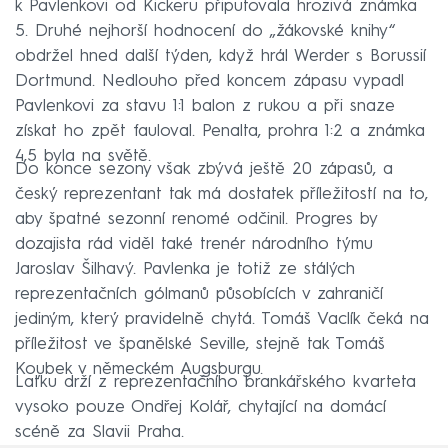
k Pavlenkovi od Kickeru připutovala hrozivá známka
5. Druhé nejhorší hodnocení do „žákovské knihy“
obdržel hned další týden, když hrál Werder s Borussií
Dortmund. Nedlouho před koncem zápasu vypadl
Pavlenkovi za stavu 1:1 balon z rukou a při snaze
získat ho zpět fauloval. Penalta, prohra 1:2 a známka
4,5 byla na světě.
Do konce sezony však zbývá ještě 20 zápasů, a
český reprezentant tak má dostatek příležitostí na to,
aby špatné sezonní renomé odčinil. Progres by
dozajista rád viděl také trenér národního týmu
Jaroslav Šilhavý. Pavlenka je totiž ze stálých
reprezentačních gólmanů působících v zahraničí
jediným, který pravidelně chytá. Tomáš Vaclík čeká na
příležitost ve španělské Seville, stejně tak Tomáš
Koubek v německém Augsburgu.
Laťku drží z reprezentačního brankářského kvarteta
vysoko pouze Ondřej Kolář, chytající na domácí
scéně za Slavii Praha.