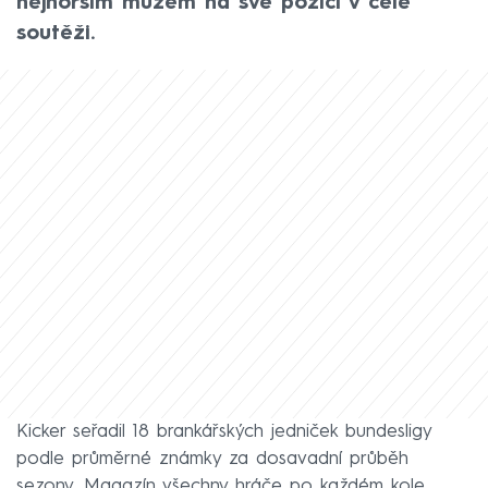
nejhorším mužem na své pozici v celé
soutěži.
Kicker seřadil 18 brankářských jedniček bundesligy
podle průměrné známky za dosavadní průběh
sezony. Magazín všechny hráče po každém kole