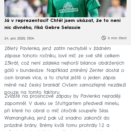
Já v reprezentaci? Chtěl jsem ukázat, že to není
nic divného, říká Gebre Selassie
6 min čtení
24. pro 2020, 13:04
28letý Pavlenka, jenž zatím nechyběl v žádném
zápase tohoto ročníku, lovil míč ze své sítě celkem
23krát, což není zdaleka nejhorší bilance obdržených
gólů v bundeslize. Například zmíněný Zenter dostal o
osm branek více, a to chytal ještě o jeden zápas
méně než český brankář. Ovšem samozřejmě nezáleží
pouze na tomto faktoru.
Zvláště na prosincové zápasy by Pavlenka nejraději
zapomněl. V duelu se Stuttgartem předvedl minelu,
při které ho obral o míč útočník soupeře Silas
Wamangituka, jenž pak už snadno zakončil do
prázdné brány. Brémy kvůli tomu prohrály 1:2 a