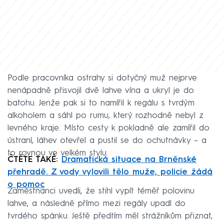
Podle pracovníka ostrahy si dotyčný muž nejprve
nenápadně přisvojil dvě lahve vína a ukryl je do
batohu. Jenže pak si to namířil k regálu s tvrdým
alkoholem a sáhl po rumu, který rozhodně nebyl z
levného kraje. Místo cesty k pokladně ale zamířil do
ústraní, láhev otevřel a pustil se do ochutnávky – a
to rovnou ve velkém stylu.
ČTĚTE TAKÉ:
Dramatická situace na Brněnské
přehradě. Z vody vylovili tělo muže, policie žádá
o pomoc
Zaměstnanci uvedli, že stihl vypít téměř polovinu
lahve, a následně přímo mezi regály upadl do
tvrdého spánku. Ještě předtím měl strážníkům přiznat,