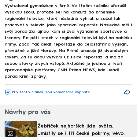
Vystudoval gymnázium v Brně. Ve třetím ročníku přerušil
vysokou školu, protože šel na konkurz do brněnské
regionální televize, který následně vyhrál, a začal tak
pracovat v televizi jako sportovní reportér. Následně měl i
svůj pořad Za lajnou, kam si zval významné sportovce a
trenéry. Po pěti letech v regionální televizi kývl na nabídku
Primy. Začal tak dělat reportáže do celostátního vysílání,
převážně z jižní Moravy. Na Primě pracuje již dvanáctým
rokem. Za tu dobu vytvořil už tisíce reportáží a má za
sebou stovky živých vstupů. Aktuálně je jednou z tváří
zpravodajské platformy CNN Prima NEWS, kde uvádí
pořad Krimi zprávy.
Pro tento článek jsou komentáře vypnuté
Návrhy pro vás
Žebříček nejhorších jídel světa.
Umístily se i tři české pokrmy, vévodí