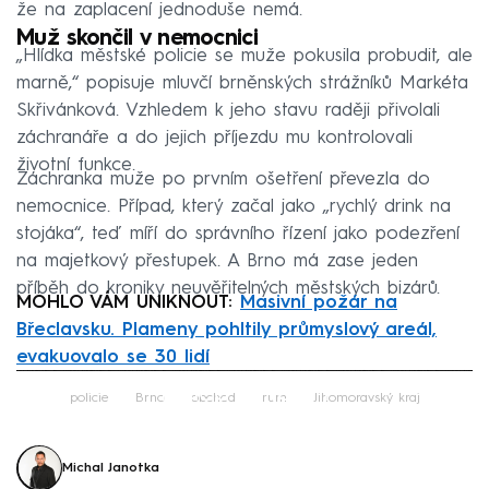
že na zaplacení jednoduše nemá.
Muž skončil v nemocnici
„Hlídka městské policie se muže pokusila probudit, ale
marně,“ popisuje mluvčí brněnských strážníků Markéta
Skřivánková. Vzhledem k jeho stavu raději přivolali
záchranáře a do jejich příjezdu mu kontrolovali
životní funkce.
Záchranka muže po prvním ošetření převezla do
nemocnice. Případ, který začal jako „rychlý drink na
stojáka“, teď míří do správního řízení jako podezření
na majetkový přestupek. A Brno má zase jeden
příběh do kroniky neuvěřitelných městských bizárů.
MOHLO VÁM UNIKNOUT:
Masivní požár na
Břeclavsku. Plameny pohltily průmyslový areál,
evakuovalo se 30 lidí
Failed to fetch
policie
Brno
obchod
rum
Jihomoravský kraj
Michal Janotka