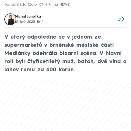
Ilustrační foto
Zdroj: CNN Prima NEWS
Michal Janotka
21. kvě 2025, 16:14
V úterý odpoledne se v jednom ze
supermarketů v brněnské městské části
Medlánky odehrála bizarní scéna. V hlavní
roli byli čtyřicetiletý muž, batoh, dvě vína a
láhev rumu za 600 korun.