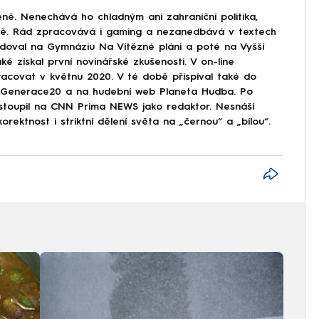
ně. Nenechává ho chladným ani zahraniční politika,
ině. Rád zpracovává i gaming a nezanedbává v textech
doval na Gymnáziu Na Vítězné pláni a poté na Vyšší
ké získal první novinářské zkušenosti. V on-line
covat v květnu 2020. V té době přispíval také do
Generace20 a na hudební web Planeta Hudba. Po
astoupil na CNN Prima NEWS jako redaktor. Nesnáší
korektnost i striktní dělení světa na „černou“ a „bílou“.