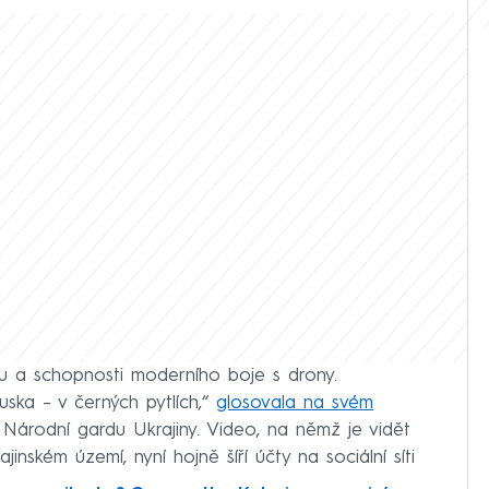
u a schopnosti moderního boje s drony.
ska – v černých pytlích,“
glosovala na svém
árodní gardu Ukrajiny. Video, na němž je vidět
inském území, nyní hojně šíří účty na sociální síti