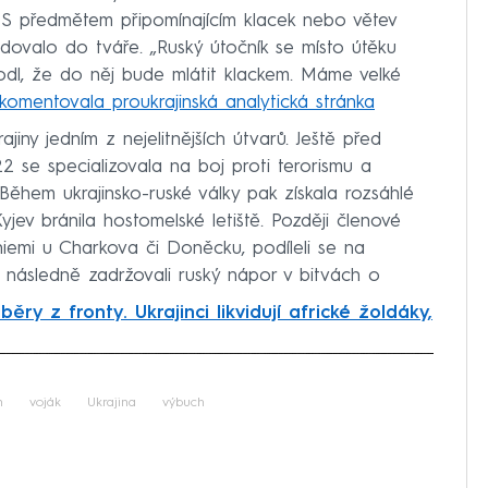
. S předmětem připomínajícím klacek nebo větev
dovalo do tváře. „Ruský útočník se místo útěku
l, že do něj bude mlátit klackem. Máme velké
komentovala proukrajinská analytická stránka
iny jedním z nejelitnějších útvarů. Ještě před
 se specializovala na boj proti terorismu a
Během ukrajinsko-ruské války pak získala rozsáhlé
yjev bránila hostomelské letiště. Později členové
niemi u Charkova či Doněcku, podíleli se na
následně zadržovali ruský nápor v bitvách o
ěry z fronty. Ukrajinci likvidují africké žoldáky,
iled to fetch
n
voják
Ukrajina
výbuch