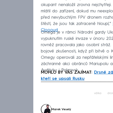
okupant nenaložil zrovna nejchytřeji
mlátil do zařízení, dokud mu neexplo
před nevybuchlým FPV dronem rozhod
štěstí, že jsou tak zatraceně hloupí,“
Cloooud
.
Omega je v rámci Národní gardy Ukraj
vypuknutím ruské invaze v únoru 2022
rovněž pracovala jako osobní stráž. 
bojové zkušenosti, když při bitvě o K
Omegy operovali za nepřátelskými li
záchranné akci obránců Mariupolu a 
Avdijivku i Pokrovsk.
MOHLO BY VÁS ZAJÍMAT:
Drsné záb
kteří se upsali Rusku
Fa
válka
dro
Marek Veselý