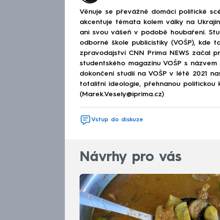
Věnuje se převážně domácí politické scé
akcentuje témata kolem války na Ukraj
ani svou vášeň v podobě houbaření. Stu
odborné škole publicistiky (VOŠP), kde ta
zpravodajství CNN Prima NEWS začal pra
studentského magazínu VOŠP s názvem 
dokončení studií na VOŠP v létě 2021 n
totalitní ideologie, přehnanou politickou 
(Marek.Vesely@iprima.cz)
Vstup do diskuze
Návrhy pro vás