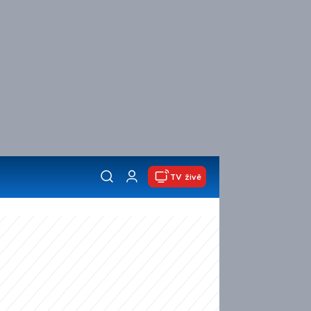
TV živě