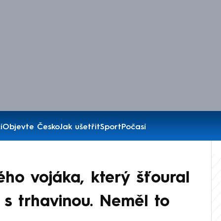
í
Objevte Česko
Jak ušetřit
Sport
Počasí
ého vojáka, který šťoural
s trhavinou. Neměl to