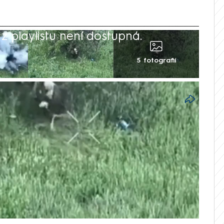
 playlistu není dostupná.
5 fotografií
 Omega se pochlubila kuriózními záběry
kého vojáka na frontě. Okupant měl
ukrajinského sebevražedného dronu těsně
sto aby muž utekl pryč, vzal klacek a
 s trhavinou šťourat. Netrvalo dlouho a
vojáka zahubila. Bližší okolnosti
hu války složité nezávisle ověřit.