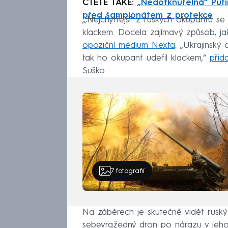
ČTĚTE TAKÉ:
„Nedotknutelná“ Puti
před šampionátem z protekce
„‚Nejchytřejší‘ z ruských okupantů 
klackem. Docela zajímavý způsob, j
opoziční médium Nexta
. „Ukrajinský 
tak ho okupant udeřil klackem,“
přid
Suško.
7
fotografií
Na záběrech je skutečně vidět ruský v
sebevražedný dron po nárazu v jeho 