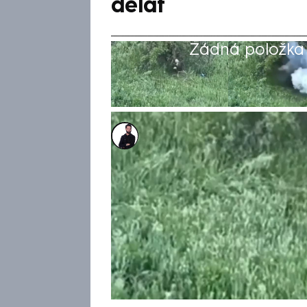
dělat
Žádná položka z
Marek Veselý
21. kvě 2026, 06:18
Ukrajinská speciální jednotka
nepochopitelného chování rus
obrovské štěstí, když dopad 
vedle něj nevedl k explozi. Mí
začal do bezpilotního letounu
došlo k explozi, která ruského 
zveřejněných záběrů je v průbě