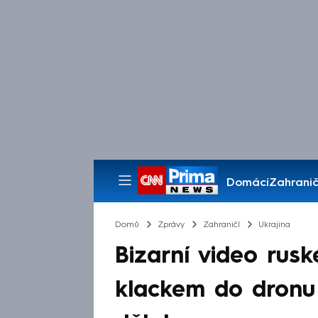
Domácí
Zahranič
Pořady
Domů
Zprávy
Zahraničí
Ukrajina
Bizarní video rusk
klackem do dronu 