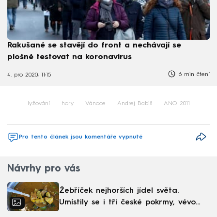
Rakušané se stavějí do front a nechávají se
plošně testovat na koronavirus
6 min čtení
4. pro 2020, 11:15
lyžování
hory
Vánoce
Andrej Babiš
ANO 2011
Pro tento článek jsou komentáře vypnuté
Návrhy pro vás
Žebříček nejhorších jídel světa.
Umístily se i tři české pokrmy, vévodí
skandinávská kuchyně