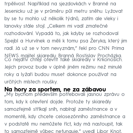
trpělivost. Například na sjezdovkách v Branné na
Jesenicku už je v průměru půl metru sněhu. Lyžovat
by se tu mohlo už několik týdnů, zatím ale vleky i
lanovky stále stojí. „Celkem mi vadí zmatečné
rozhodování. Vypadá to, jak kdyby se rozhodoval
Spejbl a Hurvínek a měli k tomu psa Žeryka, který jim
radí. Já už se v tom nevyznám,“ řekl pro CNN Prima
NEWS majitel skiareálu Branná Rostislav Procházka.
Co nejdřív chtějí otevřít také skiareály v Krkonoších.
Jejich provoz bude v úplně jiném režimu než minulé
roky a lyžaři budou muset dokonce používat na
určitých místech roušky.
Na hory za sportem, ne za zábavou
„My bychom především potřebovali jasnou zprávu o
tom, kdy k otevření dojde. Protože ty skiareály
samozřejmě stříkají sníh, nabírají zaměstnance a v
momentě, kdy chcete celosezónního zaměstnance a
v podstatě mu nemůžete říct, kdy má nastoupit, tak
to samozřejmě vůbec nefunguje,“ uvedl Libor Knot,