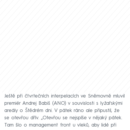
Ještě při čtvrtečních interpelacích ve Sněmovně mluvil
premiér Andrej Babiš (ANO) v souvislosti s lyžařskými
areály o Štědrém dni. V pátek ráno ale připustil, že
se otevřou dřív. „Otevřou se nejspíše v nějaký pátek.
Tam šlo o management front u vleků, aby lidé při