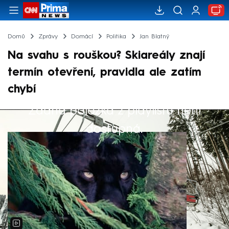
Domů
Zprávy
Domácí
Politika
Jan Blatný
Na svahu s rouškou? Skiareály znají
termín otevření, pravidla ale zatím
chybí
Žádná položka z playlistu není
Výběr redakce
dostupná.