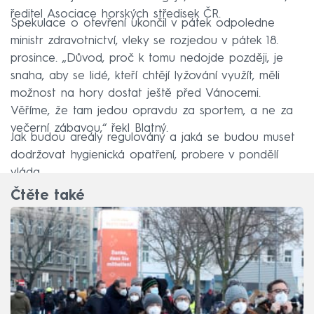
ředitel Asociace horských středisek ČR.
Spekulace o otevření ukončil v pátek odpoledne
ministr zdravotnictví, vleky se rozjedou v pátek 18.
prosince. „Důvod, proč k tomu nedojde později, je
snaha, aby se lidé, kteří chtějí lyžování využít, měli
možnost na hory dostat ještě před Vánocemi.
Věříme, že tam jedou opravdu za sportem, a ne za
večerní zábavou,“ řekl Blatný.
Jak budou areály regulovány a jaká se budou muset
dodržovat hygienická opatření, probere v pondělí
vláda.
Čtěte také