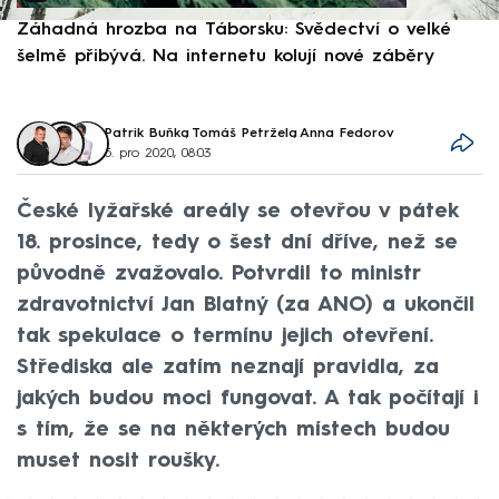
Záhadná hrozba na Táborsku: Svědectví o velké
S
šelmě přibývá. Na internetu kolují nové záběry
d
Patrik Buňka
,
Tomáš Petržela
,
Anna Fedorov
5. pro 2020, 08:03
České lyžařské areály se otevřou v pátek
18. prosince, tedy o šest dní dříve, než se
původně zvažovalo. Potvrdil to ministr
zdravotnictví Jan Blatný (za ANO) a ukončil
tak spekulace o termínu jejich otevření.
Střediska ale zatím neznají pravidla, za
jakých budou moci fungovat. A tak počítají i
s tím, že se na některých místech budou
muset nosit roušky.