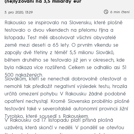
(ne)lyžování na 3,5 miliardy eur
6 min čtení
3. pro 2020, 13:29
Rakousko se inspirovalo na Slovensku, které plošně
testovalo o dvou víkendech na přelomu října a
listopadu. Test měli absolvovat všichni obyvatelé
země mezi deseti a 65 lety. O prvním víkendu se
zapojily dvě třetiny z téměř 5,5 milionu Slováků,
během druhého se testovalo již jen v okresech, kde
byla nákaza více rozšířená. Celkem se odhalilo asi 51
500 nakažených.
Slovákům, kteří se nenechali dobrovolně otestovat a
nemohli tak předložit negativní výsledek testu, hrozila
určitá omezení pohybu. V Rakousku žádné podobné
opatření nechystají. Kromě Slovenska proběhlo plošné
testování také v severoitalské autonomní provincii Jižní
Tyrolsko, které sousedí s Rakouskem.
V Rakousku od 17. listopadu platí přísná plošná
uzávěra, která skončí v neděli. V pondělí se otevřou