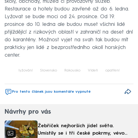
školy, obchody, muzea či provozovny služeb.
Restaurace a hotely budou zavřené až do 6. ledna.
Lyžovat se bude moci od 24. prosince. Od 19.
prosince do 10. ledna ale budou muset všichni lidé
přijíždějící z rizikových oblastí v zahraničí na deset dní
do karantény. Možnost vyjet na svah tak budou mít
prakticky jen lidé z bezprostředního okolí horských
center.
lyžování
Slovensko
Rakousko
Vídeň
opatření
Pro tento článek jsou komentáře vypnuté
Návrhy pro vás
Žebříček nejhorších jídel světa.
Umístily se i tři české pokrmy, vévodí