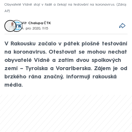
Obyvatelé Vídně stojí v řadě a čekají na testování na koronavirus.
Zdroj:
AP
Vít Chalupa
,
ČTK
4. pro 2020, 11:15
V Rakousku začalo v pátek plošné testování
na koronavirus. Otestovat se mohou nechat
obyvatelé Vídně a zatím dvou spolkových
zemí –⁠ Tyrolska a Vorarlberska. Zájem je od
brzkého rána značný, informují rakouská
média.