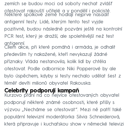
zemích se budou moci od soboty nechat zvlášť
otestovat rakouští učitelé a v pondělí i policisté.
Některé spolkové země hodlají nejprve nasadit
antigenní testy. Lidé, kterým tento test vyjde
pozitivně, budou následně pozváni ještě na kontrolní
PCR test, který je dražší, ale spolehlivější než test
antigenní.
Cílem akce, při které pomáhá i armáda, je odhalit
především ty nakažené, kteří nevykazují žádné
příznaky. Vláda nestanovila, kolik lidí by chtěla
otestovat. Podle odbornice Niki Popperové by ale
bylo úspěchem, kdyby si testy nechalo udělat šest z
téměř devíti milionů obyvatel Rakouska.
Celebrity podporují kampaň
Kurzovo přání na co nejvíce otestovaných obyvatel
podporují některé známé osobnosti, které přišly s
výzvou „Necháme se otestovat“. Mezi ně patří také
populární televizní moderátorka Silvia Schneiderová,
která připravuje i kuchařskou show v německé televizi