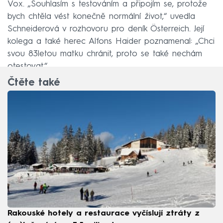
Vox. „Souhlasím s testováním a připojím se, protože
bych chtěla vést konečně normální život,“ uvedla
Schneiderová v rozhovoru pro deník Österreich. Její
kolega a také herec Alfons Haider poznamenal: „Chci
svou 83letou matku chránit, proto se také nechám
otestovat.“
Čtěte také
Rakouské hotely a restaurace vyčíslují ztráty z