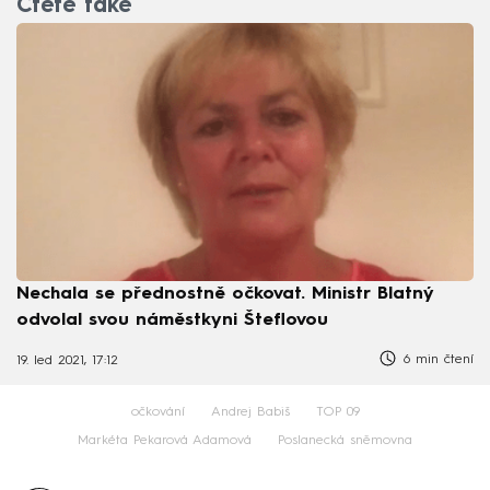
Čtěte také
Nechala se přednostně očkovat. Ministr Blatný
odvolal svou náměstkyni Šteflovou
6 min čtení
19. led 2021, 17:12
očkování
Andrej Babiš
TOP 09
Markéta Pekarová Adamová
Poslanecká sněmovna