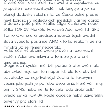
Z velké části ale neřekl nic nového a zopakoval, že
je spuštěn rezervační systém, jak funguje a jak se
plánují dodávky vakcín, i to, že Česko úplně přesně
neví, kolik jich v následujících měsících vlastně dorazí.
S dotazy poté přišla Pirátka Olga Richterová nebo
šéfka TOP 09 Markéta Pekarová Adamová, lídr SPD
Tomio Okamura či předseda lidovců. Jejich úvodní
slova vybudila poslance ANO k tolika reakcím, že na
ministra už se téměř nedostalo.
Velká část výtek směřovala právě na rezervační
systém. Adamová mluvila o tom, že jde o čirý
amatérismus.
„Registrační systém měl být pořádně otestován tak,
aby zvládl nejenom ten nápor lidí, ale tak, aby byl
uživatelsky co nejpřívětivější. Začíná to takovými
věcmi, jako jestli je potřeba dvou pinů, které vám mají
přijít v SMS, nebo ne. Je to celá řada drobností,“
uvedla šéfka TOP 09. Podle opozice nebyl uživatelsky
přívětivý pro starší lidi.