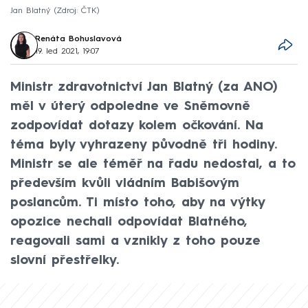
Jan Blatný
Zdroj: ČTK
Renáta Bohuslavová
19. led 2021, 19:07
Ministr zdravotnictví Jan Blatný (za ANO)
měl v úterý odpoledne ve Sněmovně
zodpovídat dotazy kolem očkování. Na
téma byly vyhrazeny původně tři hodiny.
Ministr se ale téměř na řadu nedostal, a to
především kvůli vládním Babišovým
poslancům. Ti místo toho, aby na výtky
opozice nechali odpovídat Blatného,
reagovali sami a vznikly z toho pouze
slovní přestřelky.