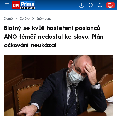
Domů
Zprávy
Sněmovna
Blatný se kvůli hašteření poslanců
ANO téměř nedostal ke slovu. Plán
očkování neukázal