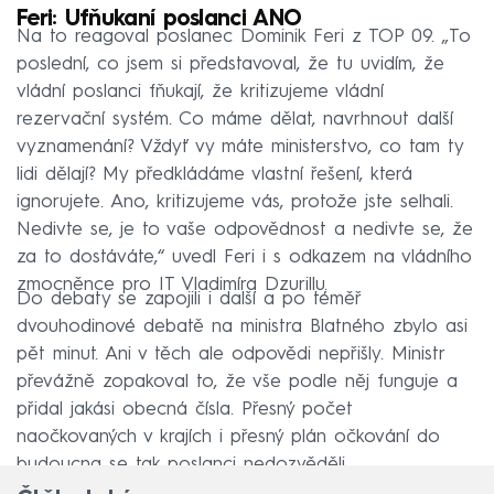
Feri: Ufňukaní poslanci ANO
Na to reagoval poslanec Dominik Feri z TOP 09. „To
poslední, co jsem si představoval, že tu uvidím, že
vládní poslanci fňukají, že kritizujeme vládní
rezervační systém. Co máme dělat, navrhnout další
vyznamenání? Vždyť vy máte ministerstvo, co tam ty
lidi dělají? My předkládáme vlastní řešení, která
ignorujete. Ano, kritizujeme vás, protože jste selhali.
Nedivte se, je to vaše odpovědnost a nedivte se, že
za to dostáváte,“ uvedl Feri i s odkazem na vládního
zmocněnce pro IT Vladimíra Dzurillu.
Do debaty se zapojili i další a po téměř
dvouhodinové debatě na ministra Blatného zbylo asi
pět minut. Ani v těch ale odpovědi nepřišly. Ministr
převážně zopakoval to, že vše podle něj funguje a
přidal jakási obecná čísla. Přesný počet
naočkovaných v krajích i přesný plán očkování do
budoucna se tak poslanci nedozvěděli.