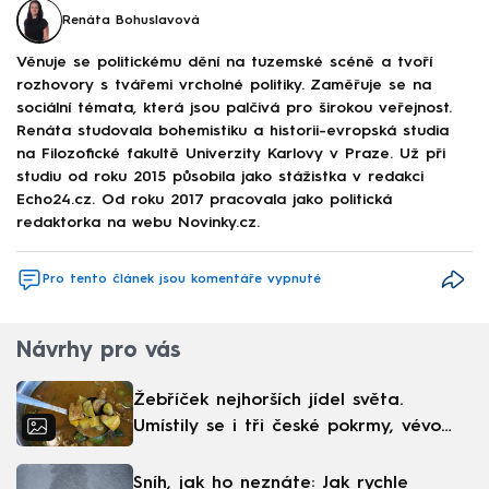
Renáta Bohuslavová
Věnuje se politickému dění na tuzemské scéně a tvoří
rozhovory s tvářemi vrcholné politiky. Zaměřuje se na
sociální témata, která jsou palčivá pro širokou veřejnost.
Renáta studovala bohemistiku a historii-evropská studia
na Filozofické fakultě Univerzity Karlovy v Praze. Už při
studiu od roku 2015 působila jako stážistka v redakci
Echo24.cz. Od roku 2017 pracovala jako politická
redaktorka na webu Novinky.cz.
Pro tento článek jsou komentáře vypnuté
Návrhy pro vás
Žebříček nejhorších jídel světa.
Umístily se i tři české pokrmy, vévodí
skandinávská kuchyně
Sníh, jak ho neznáte: Jak rychle