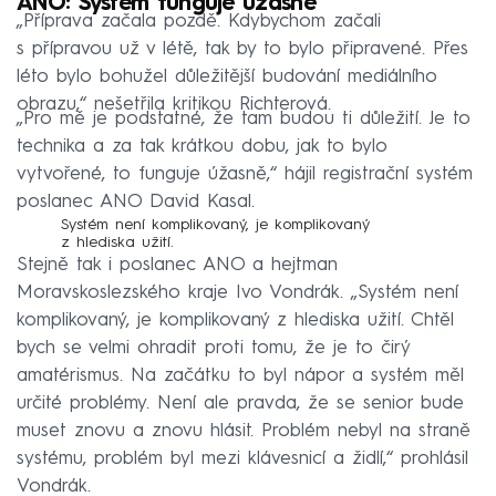
ANO: Systém funguje úžasně
„Příprava začala pozdě. Kdybychom začali
s přípravou už v létě, tak by to bylo připravené. Přes
léto bylo bohužel důležitější budování mediálního
obrazu,“ nešetřila kritikou Richterová.
„Pro mě je podstatné, že tam budou ti důležití. Je to
technika a za tak krátkou dobu, jak to bylo
vytvořené, to funguje úžasně,“ hájil registrační systém
poslanec ANO David Kasal.
Systém není komplikovaný, je komplikovaný
z hlediska užití.
Stejně tak i poslanec ANO a hejtman
Moravskoslezského kraje Ivo Vondrák. „Systém není
komplikovaný, je komplikovaný z hlediska užití. Chtěl
bych se velmi ohradit proti tomu, že je to čirý
amatérismus. Na začátku to byl nápor a systém měl
určité problémy. Není ale pravda, že se senior bude
muset znovu a znovu hlásit. Problém nebyl na straně
systému, problém byl mezi klávesnicí a židlí,“ prohlásil
Vondrák.