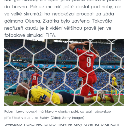
do břevna. Pak se mu míč ještě dostal pod nohy, ale
ve velké skrumáži ho nedokázal procpat za záda
gólmana Olsena. Zkrátka bylo zavřeno. Takováto
nepřízeň osudu je k vidění většinou právě jen ve
fotbalové simulaci FIFA.
Robert Lewandowski má hlavu v dlaních poté, co spálil obrovskou
příležitost v duelu se Švédy.
Zdroj: Getty Images
Švédsko nakonec bralo hlavně díky dvěma brankám