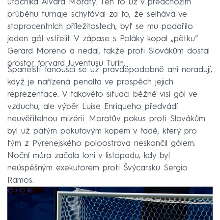
útočníka Álvara Moraty. Ten to už v předchozím
průběhu turnaje schytával za to, že selhává ve
stoprocentních příležitostech, byť se mu podařilo
jeden gól vstřelit. V zápase s Poláky kopal „pětku“
Gerard Moreno a nedal, takže proti Slovákům dostal
prostor forvard Juventusu Turín.
Španělští fanoušci se už pravděpodobně ani neradují,
když je nařízená penalta ve prospěch jejich
reprezentace. V takovéto situaci běžně visí gól ve
vzduchu, ale výběr Luise Enriqueho předvádí
neuvěřitelnou mizérii. Moratův pokus proti Slovákům
byl už pátým pokutovým kopem v řadě, který pro
tým z Pyrenejského poloostrova neskončil gólem.
Noční můra začala loni v listopadu, kdy byl
neúspěšným exekutorem proti Švýcarsku Sergio
Ramos.