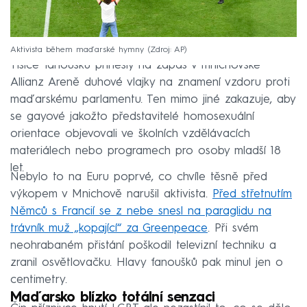
Aktivista během maďarské hymny
Zdroj: AP
Tisíce fanoušků přinesly na zápas v mnichovské
Allianz Areně duhové vlajky na znamení vzdoru proti
maďarskému parlamentu. Ten mimo jiné zakazuje, aby
se gayové jakožto představitelé homosexuální
orientace objevovali ve školních vzdělávacích
materiálech nebo programech pro osoby mladší 18
let.
Nebylo to na Euru poprvé, co chvíle těsně před
výkopem v Mnichově narušil aktivista.
Před střetnutím
Němců s Francií se z nebe snesl na paraglidu na
trávník muž „kopající“ za Greenpeace
. Při svém
neohrabaném přistání poškodil televizní techniku a
zranil osvětlovačku. Hlavy fanoušků pak minul jen o
centimetry.
Maďarsko blízko totální senzaci