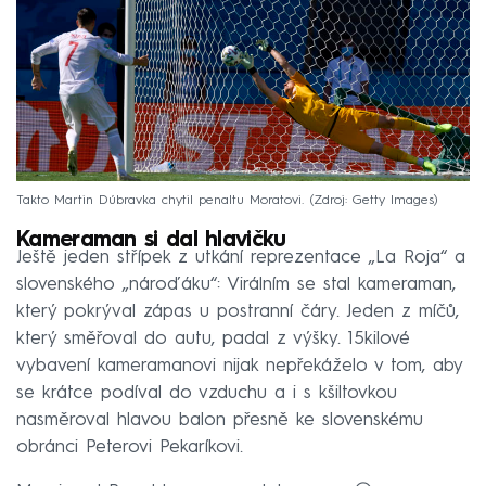
Takto Martin Dúbravka chytil penaltu Moratovi.
Zdroj: Getty Images
Kameraman si dal hlavičku
Ještě jeden střípek z utkání reprezentace „La Roja“ a
slovenského „nároďáku“: Virálním se stal kameraman,
který pokrýval zápas u postranní čáry. Jeden z míčů,
který směřoval do autu, padal z výšky. 15kilové
vybavení kameramanovi nijak nepřekáželo v tom, aby
se krátce podíval do vzduchu a i s kšiltovkou
nasměroval hlavou balon přesně ke slovenskému
obránci Peterovi Pekaríkovi.