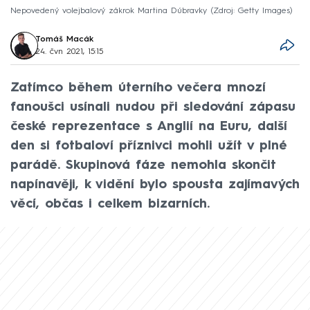
Nepovedený volejbalový zákrok Martina Dúbravky
Zdroj: Getty Images
Tomáš Macák
24. čvn 2021, 15:15
Zatímco během úterního večera mnozí
fanoušci usínali nudou při sledování zápasu
české reprezentace s Anglií na Euru, další
den si fotbaloví příznivci mohli užít v plné
parádě. Skupinová fáze nemohla skončit
napínavěji, k vidění bylo spousta zajímavých
věcí, občas i celkem bizarních.