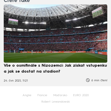
Čtěte také
Vše o osmifinále s Nizozemci: Jak získat vstupenku
a jak se dostat na stadion?
6 min čtení
24. čvn 2021, 11:21
Anglie
Francie
Maďarsko
EURO 2020
Robert Lewandowski