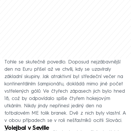
Tohle se skutečně povedlo. Doposud nejzábavnější
den na Euru přišel až ve chvíli, kdy se uzavíraly
základní skupiny. Jak atraktivní byl středeční večer na
kontinentálním šampionátu, dokládá mimo jiné počet
vstřelených gólů. Ve čtyřech zápasech jich bylo hned
18, což by odpovídalo spíše čtyřem hokejovým
utkáním. Nikdy jindy nepřinesl jediný den na
fotbalovém ME tolik branek. Dvě z nich byly vlastní. A
v obou případech se v roli nešťastníků ocitli Slováci.
Volejbal v Seville