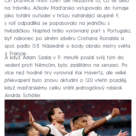
Čin příznivce hnutí LGBT ale nezastínil to, co se dělo
na trávníku. Ačkoliv Maďarsko vstupovalo do turnaje
jako totální outsider v hrůzu nahánějící skupině F,
s rolí odpadlíka se popasovalo na jedničku s
hvězdičkou. Napřed hrálo vyrovnaný part s Portugalci,
byť nakonec po silném závěru Cristiana Ronalda a
spol. padlo 0:3. Následně o body obralo mistry světa
z Francie.
A když Adam Szalai v 11. minutě poslal svůj tým do
vedení proti Němcům, bylo zaděláno na senzaci. Po
více než hodině hry vyrovnal Kai Havertz, ale velké
překvapení bylo znovu aktuální o 120 vteřin později,
když maďarskému celku vrátil jednogólový náskok
András Schäfer.