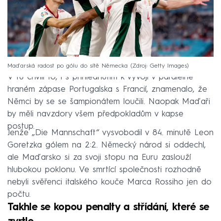
Maďarská radost po gólu do sítě Německa
Zdroj: Getty Images
V tu chvíli to, i s přihlédnutím k vývoji v paralelně
hraném zápase Portugalska s Francií, znamenalo, že
Němci by se se šampionátem loučili. Naopak Maďaři
by měli navzdory všem předpokladům v kapse
postup.
Jenže „Die Mannschaft“ vysvobodil v 84. minutě Leon
Goretzka gólem na 2:2. Německý národ si oddechl,
ale Maďarsko si za svoji stopu na Euru zaslouží
hlubokou poklonu. Ve smrtící společnosti rozhodně
nebyli svěřenci italského kouče Marca Rossiho jen do
počtu.
Takhle se kopou penalty a střídání, které se