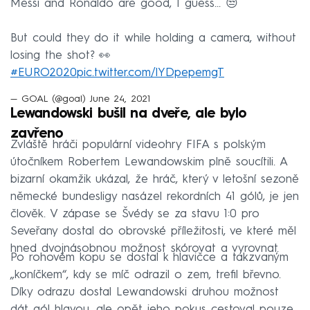
Messi and Ronaldo are good, I guess... 😒
But could they do it while holding a camera, without
losing the shot? 👀
#EURO2020
pic.twitter.com/lYDpepemgT
— GOAL (@goal)
June 24, 2021
Lewandowski bušil na dveře, ale bylo
zavřeno
Zvláště hráči populární videohry FIFA s polským
útočníkem Robertem Lewandowskim plně soucítili. A
bizarní okamžik ukázal, že hráč, který v letošní sezoně
německé bundesligy nasázel rekordních 41 gólů, je jen
člověk. V zápase se Švédy se za stavu 1:0 pro
Seveřany dostal do obrovské příležitosti, ve které měl
hned dvojnásobnou možnost skórovat a vyrovnat.
Po rohovém kopu se dostal k hlavičce a takzvaným
„koníčkem“, kdy se míč odrazil o zem, trefil břevno.
Díky odrazu dostal Lewandowski druhou možnost
dát gól hlavou, ale opět jeho pokus cestoval pouze