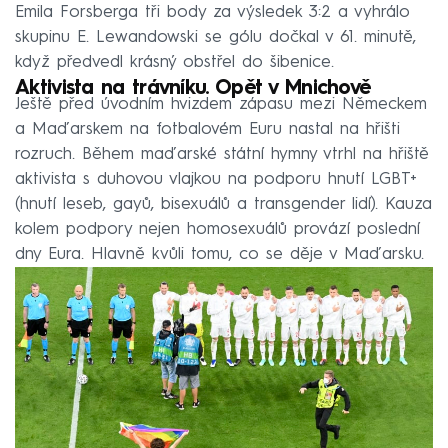
Emila Forsberga tři body za výsledek 3:2 a vyhrálo
skupinu E. Lewandowski se gólu dočkal v 61. minutě,
když předvedl krásný obstřel do šibenice.
Aktivista na trávníku. Opět v Mnichově
Ještě před úvodním hvizdem zápasu mezi Německem
a Maďarskem na fotbalovém Euru nastal na hřišti
rozruch. Během maďarské státní hymny vtrhl na hřiště
aktivista s duhovou vlajkou na podporu hnutí LGBT+
(hnutí leseb, gayů, bisexuálů a transgender lidí). Kauza
kolem podpory nejen homosexuálů provází poslední
dny Eura. Hlavně kvůli tomu, co se děje v Maďarsku.