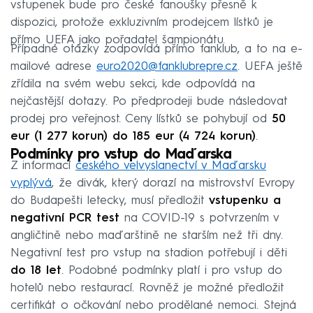
vstupenek bude pro české fanoušky přesně k
dispozici, protože exkluzivním prodejcem lístků je
přímo UEFA jako pořadatel šampionátu.
Případné otázky zodpovídá přímo fanklub, a to na e-
mailové adrese
euro2020@fanklubrepre.cz
. UEFA ještě
zřídila na svém webu sekci, kde odpovídá na
nejčastější dotazy. Po předprodeji bude následovat
prodej pro veřejnost. Ceny lístků se pohybují od
50
eur (1 277 korun) do 185 eur (4 724 korun)
.
Podmínky pro vstup do Maďarska
Z informací
českého velvyslanectví v Maďarsku
vyplývá
, že divák, který dorazí na mistrovství Evropy
do Budapešti letecky, musí předložit
vstupenku a
negativní PCR test
na COVID-19 s potvrzením v
angličtině nebo maďarštině ne starším než tři dny.
Negativní test pro vstup na stadion potřebují i děti
do 18 let
. Podobné podmínky platí i pro vstup do
hotelů nebo restaurací. Rovněž je možné předložit
certifikát o očkování nebo prodělané nemoci. Stejná