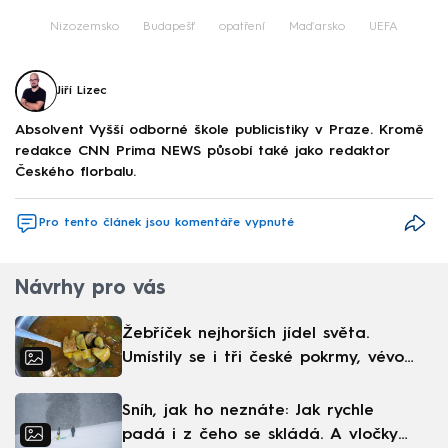
Nizozemsko
Budapešť
opatření
Maďarsko
UEFA
Jiří Lizec
Absolvent Vyšší odborné škole publicistiky v Praze. Kromě
redakce CNN Prima NEWS působí také jako redaktor
Českého florbalu.
Pro tento článek jsou komentáře vypnuté
Návrhy pro vás
Žebříček nejhorších jídel světa.
Umístily se i tři české pokrmy, vévodí
skandinávská kuchyně
Sníh, jak ho neznáte: Jak rychle
padá i z čeho se skládá. A vločky