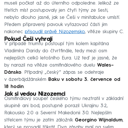
museli počkat až do úterního odpoledne. Jelikož ze
třetích míst postupovaly jen čtyři týmy ze šesti,
nebylo dlouho jasné, jak se Češi v minitabulce umístí.
Předem připravený pavouk vyřazovací části jim
nakonec
přisoudil právě Nizozemsko
, vítěze skupiny C.
Pokud Češi vyhrají
V případě triumfu postoupí tým kolem kapitána
Vladimíra Daridy do čtvrtfinále, tedy mezi osm
nejlepších celků letošního Eura. Už teď je jasné, že
by narazil na vítěze osmifinálového duelu
Wales–
Dánsko
. Případný „český“ zápas se odehraje
v ázerbájdžánském
Baku v sobotu 3. července od
18 hodin
.
Jak si vedou Nizozemci
Osmifinálový soupeř českého týmu neztratil v základní
skupině ani bod, postupně porazil Ukrajinu 3:2,
Rakousko 2:0 a Severní Makedonii 3:0. Nejlepším
střelcem týmu je zatím záložník
Georgino Wijnaldum
,
který se prosadil třikrát. Dva zásahy mají na svém