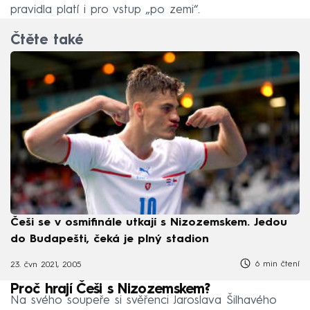
pravidla platí i pro vstup „po zemi“.
Čtěte také
Češi se v osmifinále utkají s Nizozemskem. Jedou
do Budapešti, čeká je plný stadion
6 min čtení
23. čvn 2021, 20:05
Proč hrají Češi s Nizozemskem?
Na svého soupeře si svěřenci Jaroslava Šilhavého