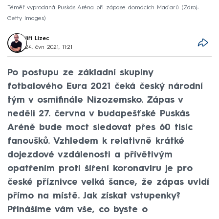
Téměř vyprodaná Puskás Aréna při zápase domácích Maďarů
Zdroj:
Getty Images
Jiří Lizec
24. čvn 2021, 11:21
Po postupu ze základní skupiny
fotbalového Eura 2021 čeká český národní
tým v osmifinále Nizozemsko. Zápas v
neděli 27. června v budapešťské Puskás
Aréně bude moct sledovat přes 60 tisíc
fanoušků. Vzhledem k relativně krátké
dojezdové vzdálenosti a přívětivým
opatřením proti šíření koronaviru je pro
české příznivce velká šance, že zápas uvidí
přímo na místě. Jak získat vstupenky?
Přinášíme vám vše, co byste o