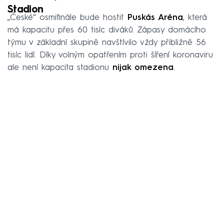
Stadion
„České“ osmifinále bude hostit
Puskás Aréna
, která
má kapacitu přes 60 tisíc diváků. Zápasy domácího
týmu v základní skupině navštívilo vždy přibližně 56
tisíc lidí. Díky volným opatřením proti šíření koronaviru
ale není kapacita stadionu
nijak omezena
.