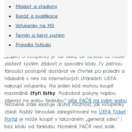
Maskot a stadiony
Baráž a kvalifikace
Vstupenky na MS
Termín a herní systém
Pravidla fotbalu
„Zájem o vstupenky je tak velký, že fanklub už musel
zastavit systém žádostí o speciální kódy. Ty začnou
fanoušci postupně dostávat ve čtvrtek po poledni a
následně s nimi na internetových stránkách UEFA
nakoupí vstupenky. Na jeden kód mohou koupit
maximálně
čtyři lístky
. Podrobné pokyny najdou
zájemci na webu fanklubu,“
píše FAČR na svém webu
.
Nicméně stále existuje druhá možnost, jak vstupenky
získat. Každý fanoušek zaregistrovaný na
UEFA Ticket
Portal
je může koupit v takzvaném „general sales“ i
bez kódu od fanklubu. Nicméně FAČR neví, kolik