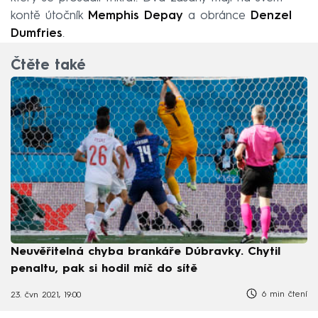
kontě útočník
Memphis Depay
a obránce
Denzel
Dumfries
.
Čtěte také
Neuvěřitelná chyba brankáře Dúbravky. Chytil
penaltu, pak si hodil míč do sítě
6 min čtení
23. čvn 2021, 19:00