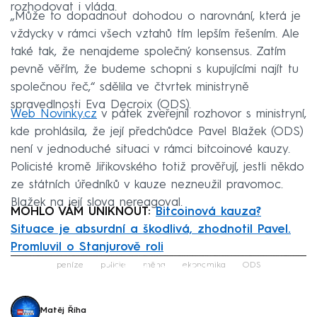
rozhodovat i vláda.
„Může to dopadnout dohodou o narovnání, která je
vždycky v rámci všech vztahů tím lepším řešením. Ale
také tak, že nenajdeme společný konsensus. Zatím
pevně věřím, že budeme schopni s kupujícími najít tu
společnou řeč,“ sdělila ve čtvrtek ministryně
spravedlnosti Eva Decroix (ODS).
Web Novinky.cz
v pátek zveřejnil rozhovor s ministryní,
kde prohlásila, že její předchůdce Pavel Blažek (ODS)
není v jednoduché situaci v rámci bitcoinové kauzy.
Policisté kromě Jiřikovského totiž prověřují, jestli někdo
ze státních úředníků v kauze nezneužil pravomoc.
Blažek na její slova nereagoval.
MOHLO VÁM UNIKNOUT:
Bitcoinová kauza?
Situace je absurdní a škodlivá, zhodnotil Pavel.
Promluvil o Stanjurově roli
Failed to fetch
peníze
policie
měna
ekonomika
ODS
Matěj Říha