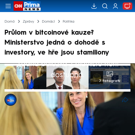
Domů
Zprávy
Domácí
Politika
Průlom v bitcoinové kauze?
Ministerstvo jedná o dohodě s
investory, ve hře jsou stamiliony
Žádná položka z playlistu není
dostupná.
7 fotografií
Matěj Říha
23. srp 2025, 10:17
Podle informací CNN Prima NEWS by již
příští týden mohlo dojít k dohodě mezi