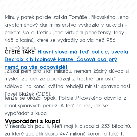
Minulý pátek policie zatkla Tomáše Jiřikovského. Jeho
kryptoměnový dar ministerstvo vydražilo v aukcích –
celkem šlo o třetinu jeho virtuální peněženky, tedy
468 bitcoinů, které se vydražily za víc než 956
milionů korun.
ČTĚTE TAKÉ:
Hlavní slovo má teď policie, uvedla
Decroix k bitcoinové kauze. Časová osa prý
nemá na vše odpovědět
„Získal jsem pro stát miliardu, nemám žádný důvod si
myslet, že peníze pocházejí z trestné činnosti,“
sděloval na konci května tehdejší ministr spravedlnosti
Pavel Blažek (ODS).
Jenže se ukázal opak. Policie Jiřikovského obvinila z
praní špinavých peněz. A teď se řeší, jak se
vypořádat s kupci.
Vypořádání s kupci
V nesnázích jsou ti, kteří mají k dispozici 233 bitcoinů,
za které zaplatili skoro 447 milionů korun, a také ti,