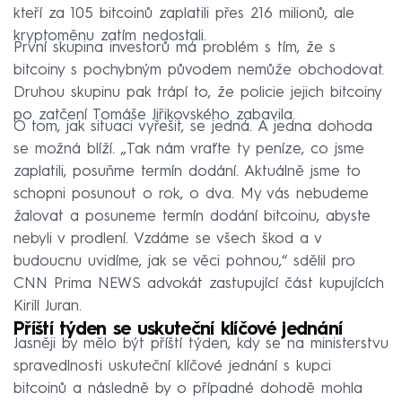
kteří za 105 bitcoinů zaplatili přes 216 milionů, ale
kryptoměnu zatím nedostali.
První skupina investorů má problém s tím, že s
bitcoiny s pochybným původem nemůže obchodovat.
Druhou skupinu pak trápí to, že policie jejich bitcoiny
po zatčení Tomáše Jiřikovského zabavila.
O tom, jak situaci vyřešit, se jedná. A jedna dohoda
se možná blíží. „Tak nám vraťte ty peníze, co jsme
zaplatili, posuňme termín dodání. Aktuálně jsme to
schopni posunout o rok, o dva. My vás nebudeme
žalovat a posuneme termín dodání bitcoinu, abyste
nebyli v prodlení. Vzdáme se všech škod a v
budoucnu uvidíme, jak se věci pohnou,“ sdělil pro
CNN Prima NEWS advokát zastupující část kupujících
Kirill Juran.
Příští týden se uskuteční klíčové jednání
Jasněji by mělo být příští týden, kdy se na ministerstvu
spravedlnosti uskuteční klíčové jednání s kupci
bitcoinů a následně by o případné dohodě mohla