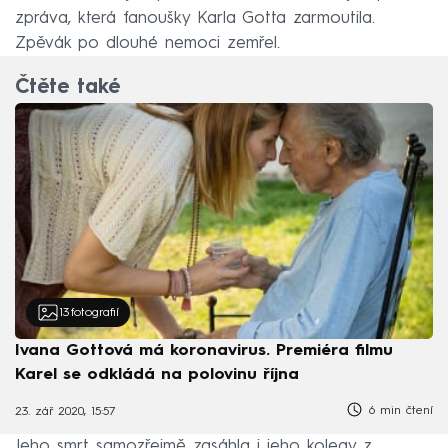
zpráva, která fanoušky Karla Gotta zarmoutila.
Zpěvák po dlouhé nemoci zemřel.
Čtěte také
13
fotografií
Ivana Gottová má koronavirus. Premiéra filmu
Karel se odkládá na polovinu října
6 min čtení
23. zář 2020, 15:57
Jeho smrt samozřejmě zasáhla i jeho kolegy z