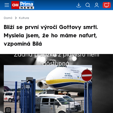
Domů
Kultura
Blíží se první výročí Gottovy smrti.
Myslela jsem, že ho máme nafurt,
vzpomíná Bílá
Žádná položka z playlistu není
Výběr redakce
dostupná.