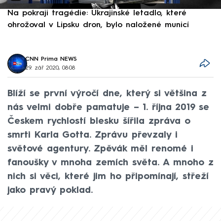
Na pokraji tragédie: Ukrajinské letadlo, které
P
ohrožoval v Lipsku dron, bylo naložené municí
e
CNN Prima NEWS
29. zář 2020, 08:08
Blíží se první výročí dne, který si většina z
nás velmi dobře pamatuje – 1. října 2019 se
Českem rychlostí blesku šířila zpráva o
smrti Karla Gotta. Zprávu převzaly i
světové agentury. Zpěvák měl renomé i
fanoušky v mnoha zemích světa. A mnoho z
nich si věci, které jim ho připomínají, střeží
jako pravý poklad.