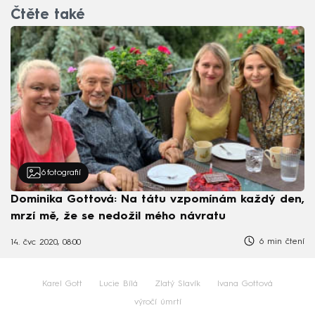
Čtěte také
6
fotografií
Dominika Gottová: Na tátu vzpomínám každý den,
mrzí mě, že se nedožil mého návratu
6 min čtení
14. čvc 2020, 08:00
Karel Gott
Lucie Bílá
Zlatý Slavík
Ivana Gottová
výročí úmrtí