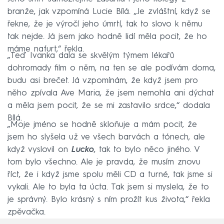
branže, jak vzpomíná Lucie Bílá. „Je zvláštní, když se
řekne, že je výročí jeho úmrtí, tak to slovo k němu
tak nejde. Já jsem jako hodně lidí měla pocit, že ho
máme nafurt,“ řekla.
„Teď Ivanka dala se skvělým týmem lékařů
dohromady film o něm, na ten se ale podívám doma,
budu asi brečet. Já vzpomínám, že když jsem pro
něho zpívala Ave Maria, že jsem nemohla ani dýchat
a měla jsem pocit, že se mi zastavilo srdce,“ dodala
Bílá.
„Moje jméno se hodně skloňuje a mám pocit, že
jsem ho slyšela už ve všech barvách a tónech, ale
když vyslovil on
Lucko
, tak to bylo něco jiného. V
tom bylo všechno. Ale je pravda, že musím znovu
říct, že i když jsme spolu měli CD a turné, tak jsme si
vykali. Ale to byla ta úcta. Tak jsem si myslela, že to
je správný. Bylo krásný s ním prožít kus života,“ řekla
zpěvačka.