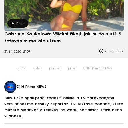
Video
Gabriela Koukalová: Všichni říkají, jak mi to sluší. S
tetováním má ale utrum
6 min čtení
31. říj 2020, 21:57
rozvod
vztah
partner
přítel
CNN Prima NEWS
CNN Prima NEWS
Díky úzké spolupráci redakcí online a TV zpravodajství
vám přinášíme desítky reportáží i v textové podobě, které
můžete sledovat v televizi, na webu, sociálních sítích nebo
v HbbTV.