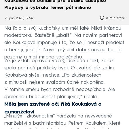
Koukalová se odhalila pro obálku časopisu
Playboy a vybrala téměř půl milionu
6 min čtení
16. pro 2020, 17:54
Na jídlo a svůj kuchařský um měl také Miloš krásnou
moderátorku částečně „sbalit“. Na novém partnerovi
ale Koukalové imponuje i to, že se ji nesnaží předělat
a bere ji, jaká je. Navíc prý umí dobře naslouchat, je
pozorný a mají mnoho společného.
Že je vztah opravdu vážný, dokládá i fakt, že už
spolu partneři prakticky bydlí. O svatbě ale zatím
Koukalová slyšet nechce. „Po zkušenostech
z minulosti nejsem svatbám úplně nakloněna.
V tomhle směru bych rozhodně nepospíchala. Ale
společnou budoucnost plánujeme,“ ujistila.
Měla jsem zavřené oči, říká Koukalová o
exmanželovi
„Minulými zkušenostmi“ narážela na nevyvedené
manželství s badmintonistou Petrem Koukalem, které