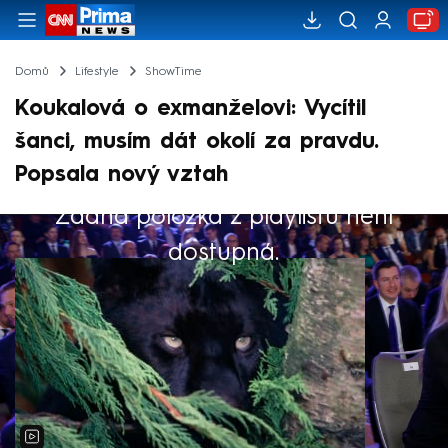
Domů
Lifestyle
ShowTime
Koukalová o exmanželovi: Vycítil
šanci, musím dát okolí za pravdu.
Popsala nový vztah
Žádná položka z playlistu není
Výběr redakce
dostupná.