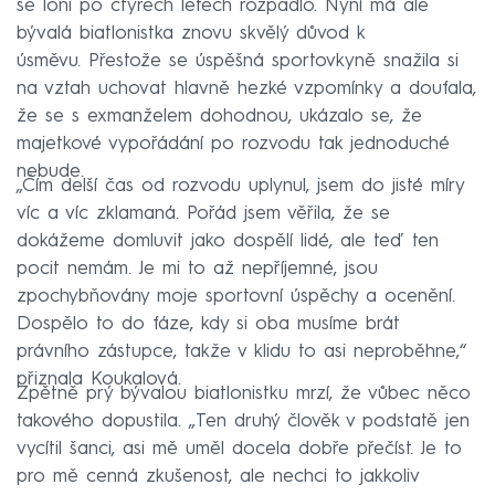
se loni po čtyřech letech rozpadlo. Nyní má ale
bývalá biatlonistka znovu skvělý důvod k
úsměvu. Přestože se úspěšná sportovkyně snažila si
na vztah uchovat hlavně hezké vzpomínky a doufala,
že se s exmanželem dohodnou, ukázalo se, že
majetkové vypořádání po rozvodu tak jednoduché
nebude.
„Čím delší čas od rozvodu uplynul, jsem do jisté míry
víc a víc zklamaná. Pořád jsem věřila, že se
dokážeme domluvit jako dospělí lidé, ale teď ten
pocit nemám. Je mi to až nepříjemné, jsou
zpochybňovány moje sportovní úspěchy a ocenění.
Dospělo to do fáze, kdy si oba musíme brát
právního zástupce, takže v klidu to asi neproběhne,“
přiznala Koukalová.
Zpětně prý bývalou biatlonistku mrzí, že vůbec něco
takového dopustila. „Ten druhý člověk v podstatě jen
vycítil šanci, asi mě uměl docela dobře přečíst. Je to
pro mě cenná zkušenost, ale nechci to jakkoliv