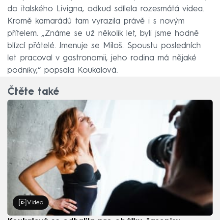
do italského Livigna, odkud sdílela rozesmátá videa.
Kromě kamarádů tam vyrazila právě i s novým
přítelem. „Známe se už několik let, byli jsme hodně
blízcí přátelé. Jmenuje se Miloš. Spoustu posledních
let pracoval v gastronomii, jeho rodina má nějaké
podniky,“ popsala Koukalová.
Čtěte také
Video