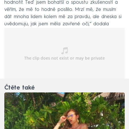
hodnotit. Teď jsem bohatší o spoustu zkušeností a
věřím, že mě to hodně posílilo. Mrzí mě, že musím
dát mnoha lidem kolem mě za pravdu, ale dneska si
uvědomuju, jak jsem měla zavřené oči,“ dodala
Koukalová.
Čtěte také