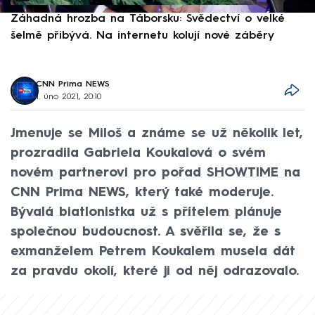
Záhadná hrozba na Táborsku: Svědectví o velké
S
šelmě přibývá. Na internetu kolují nové záběry
d
CNN Prima NEWS
1. úno 2021, 20:10
Jmenuje se Miloš a známe se už několik let,
prozradila Gabriela Koukalová o svém
novém partnerovi pro pořad SHOWTIME na
CNN Prima NEWS, který také moderuje.
Bývalá biatlonistka už s přítelem plánuje
společnou budoucnost. A svěřila se, že s
exmanželem Petrem Koukalem musela dát
za pravdu okolí, které ji od něj odrazovalo.