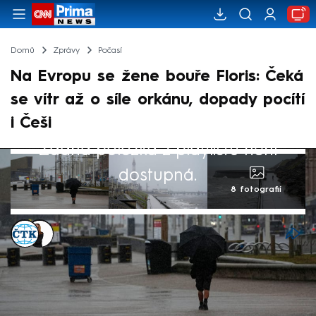
Domů
Zprávy
Počasí
Na Evropu se žene bouře Floris: Čeká
se vítr až o síle orkánu, dopady pocítí
i Češi
Žádná položka z playlistu není
dostupná.
8 fotografií
ČTK
,
Michaela Bartošová
4. srp 2025, 11:38
Skotsko a další regiony na severu Británie
se připravují na bouři Floris. Meteorologové