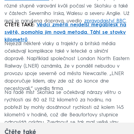
různé stupně varování kvůli počasí ve Skotsku a také
v částech Severního Irska, Walesu a severu Anglie. Už
nyní je narušena doprava, uvedlo
zpravodajství BBC
.
ČTĚTE TAKÉ:
Vědci změřili nejdelší megablesk na
světě, pomohla jim nová metoda. Táhl se stovky
kilometrů
Nejezdí některé vlaky a trajekty a britská média
očekávají komplikace také v letecké a silniční
dopravě. Například společnost London North Eastern
Railway (LNER) oznámila, že v pondělí nebudou v
provozu spoje severně od města Newcastle. „LNER
doporučuje lidem, aby zde až do konce dne
necestovali,“ uvedla firma.
Na řadě míst Skotska se očekávají nárazy větru o
rychlosti asi 80 až 112 kilometrů za hodinu, na
pobřeží by mohly dosáhnout rychlosti až kolem 145
kilometrů v hodině, což dle Beaufortovy stupnice
odpovídá orkánu. Zvednout se tak mají velké vlny.
Čtěte také