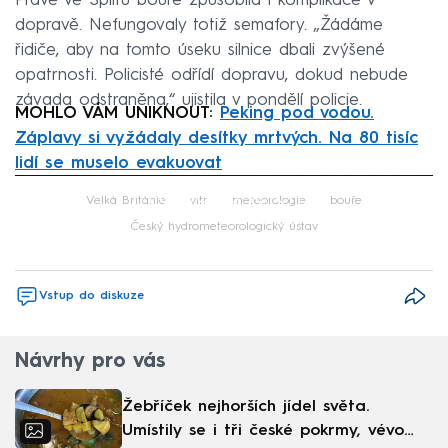
Právě ve Splitu bouře způsobila i komplikace v
dopravě. Nefungovaly totiž semafory. „Žádáme
řidiče, aby na tomto úseku silnice dbali zvýšené
opatrnosti. Policisté odřídí dopravu, dokud nebude
závada odstraněna,“ ujistila v pondělí policie.
MOHLO VÁM UNIKNOUT:
Peking pod vodou.
Záplavy si vyžádaly desítky mrtvých. Na 80 tisíc
lidí se muselo evakuovat
Failed to fetch
Velká Británie
vítr
meteorologie
bouře
Český hydrometeorologický ústav
Vstup do diskuze
Návrhy pro vás
Žebříček nejhorších jídel světa.
Umístily se i tři české pokrmy, vévodí