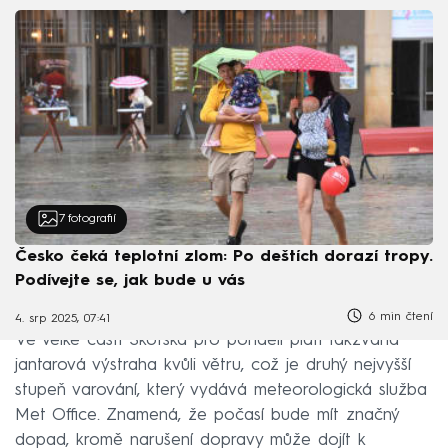
7
fotografií
Česko čeká teplotní zlom: Po deštích dorazí tropy.
Podívejte se, jak bude u vás
6 min čtení
4. srp 2025, 07:41
Ve velké části Skotska pro pondělí platí takzvaná
jantarová výstraha kvůli větru, což je druhý nejvyšší
stupeň varování, který vydává meteorologická služba
Met Office. Znamená, že počasí bude mít značný
dopad, kromě narušení dopravy může dojít k