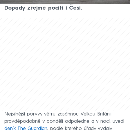
vydali varování před velmi silným větrem.
Dopady zřejmě pocítí i Češi.
Nejsilnější poryvy větru zasáhnou Velkou Británii
pravděpodobně v pondělí odpoledne a v noci, uvedl
deník The Guardian
, podle kterého úřady vydaly