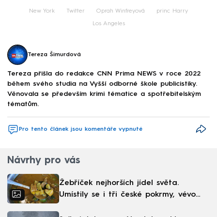
New York
Twitter
Oprah Winfreyová
princ Harry
Los Angeles
Tereza Šimurdová
Tereza přišla do redakce CNN Prima NEWS v roce 2022
během svého studia na Vyšší odborné škole publicistiky.
Věnovala se především krimi tématice a spotřebitelským
tématům.
Pro tento článek jsou komentáře vypnuté
Návrhy pro vás
Žebříček nejhorších jídel světa.
Umístily se i tři české pokrmy, vévodí
skandinávská kuchyně