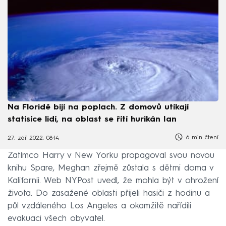
Na Floridě bijí na poplach. Z domovů utíkají
statisíce lidí, na oblast se řítí hurikán Ian
6 min čtení
27. zář 2022, 08:14
Zatímco Harry v New Yorku propagoval svou novou
knihu Spare, Meghan zřejmě zůstala s dětmi doma v
Kalifornii. Web NYPost uvedl, že mohla být v ohrožení
života. Do zasažené oblasti přijeli hasiči z hodinu a
půl vzdáleného Los Angeles a okamžitě nařídili
evakuaci všech obyvatel.