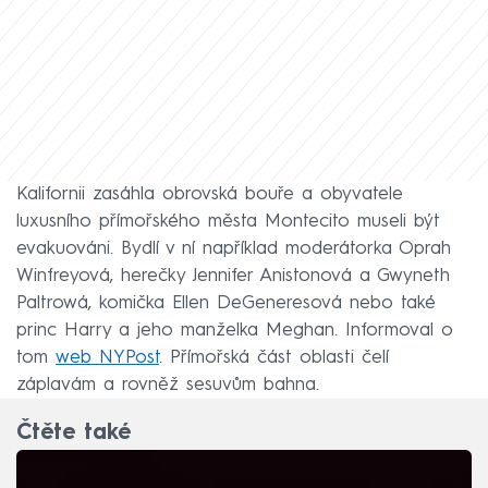
Kalifornii zasáhla obrovská bouře a obyvatele
luxusního přímořského města Montecito museli být
evakuováni. Bydlí v ní například moderátorka Oprah
Winfreyová, herečky Jennifer Anistonová a Gwyneth
Paltrowá, komička Ellen DeGeneresová nebo také
princ Harry a jeho manželka Meghan. Informoval o
tom
web NYPost
. Přímořská část oblasti čelí
záplavám a rovněž sesuvům bahna.
Čtěte také