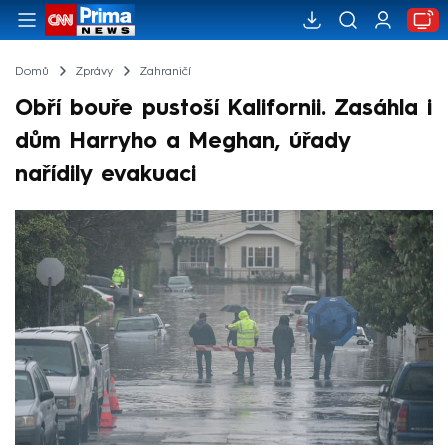
Domů
Zprávy
Zahraničí
Obří bouře pustoší Kalifornii. Zasáhla i
dům Harryho a Meghan, úřady
nařídily evakuaci