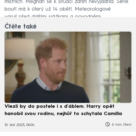
místních. Meghan se k situaci zatím nevyjádřila. Série
bouří má k úterý už 14 obětí. Meteorologové
varují před dalšími srážkami a povodněmi.
Čtěte také
Vlezli by do postele i s ďáblem. Harry opět
hanobil svou rodinu, nejhůř to schytala Camilla
6 min čtení
10. led 2023, 06:04