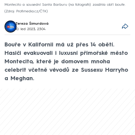
Montecito a sousední Santa Barburu (na fotografii) zasáhla obří bouře.
Zdroj: Profimedia.cz/ČTK
Tereza Šimurdová
10. led 2023, 23:04
Bouře v Kalifornii má už přes 14 obětí.
Hasiči evakuovali i luxusní přímořské město
Montecito, které je domovem mnoha
celebrit včetně vévodů ze Sussexu Harryho
a Meghan.