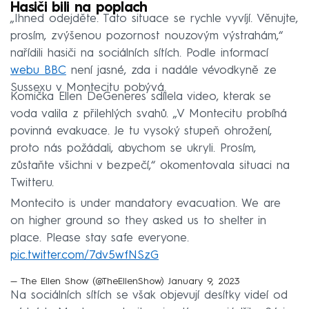
Hasiči bili na poplach
„Ihned odejděte. Tato situace se rychle vyvíjí. Věnujte,
prosím, zvýšenou pozornost nouzovým výstrahám,“
nařídili hasiči na sociálních sítích. Podle informací
webu BBC
není jasné, zda i nadále vévodkyně ze
Sussexu v Montecitu pobývá.
Komička Ellen DeGeneres sdílela video, kterak se
voda valila z přilehlých svahů. „V Montecitu probíhá
povinná evakuace. Je tu vysoký stupeň ohrožení,
proto nás požádali, abychom se ukryli. Prosím,
zůstaňte všichni v bezpečí,“ okomentovala situaci na
Twitteru.
Montecito is under mandatory evacuation. We are
on higher ground so they asked us to shelter in
place. Please stay safe everyone.
pic.twitter.com/7dv5wfNSzG
— The Ellen Show (@TheEllenShow)
January 9, 2023
Na sociálních sítích se však objevují desítky videí od