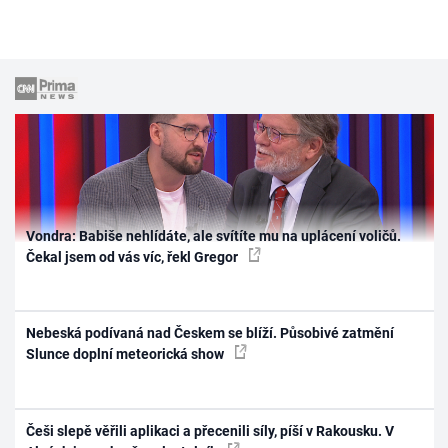
Vondra: Babiše nehlídáte, ale svítíte mu na uplácení voličů.
Čekal jsem od vás víc, řekl Gregor
Nebeská podívaná nad Českem se blíží. Působivé zatmění
Slunce doplní meteorická show
Češi slepě věřili aplikaci a přecenili síly, píší v Rakousku. V