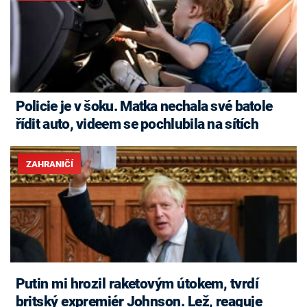
Policie je v šoku. Matka nechala své batole
řídit auto, videem se pochlubila na sítích
ZAHRANIČÍ
Putin mi hrozil raketovým útokem, tvrdí
britský expremiér Johnson. Lež, reaguje