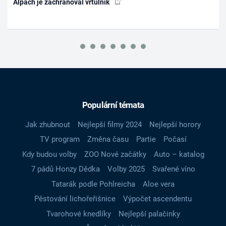
Alpách je zachraňoval vrtulník
Populární témata
Jak zhubnout
Nejlepší filmy 2024
Nejlepší horory
TV program
Změna času
Partie
Počasí
Kdy budou volby
ZOO Nové začátky
Auto – katalog
7 pádů Honzy Dědka
Volby 2025
Svařené víno
Tatarák podle Pohlreicha
Aloe vera
Pěstování lichořeřišnice
Výpočet ascendentu
Tvarohové knedlíky
Nejlepší palačinky