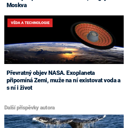
Moskva
VĚDA A TECHNOLOGIE
Převratný objev NASA. Exoplaneta
připomíná Zemi, muže na ní existovat voda a
s ní i život
Další příspěvky autora