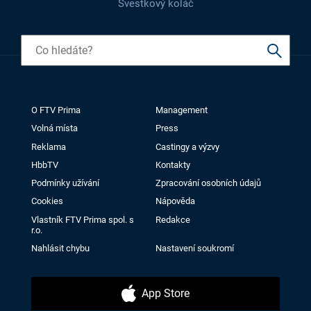
Švestkový koláč
O FTV Prima
Management
Volná místa
Press
Reklama
Castingy a výzvy
HbbTV
Kontakty
Podmínky užívání
Zpracování osobních údajů
Cookies
Nápověda
Vlastník FTV Prima spol. s
Redakce
r.o.
Nahlásit chybu
Nastavení soukromí
App Store