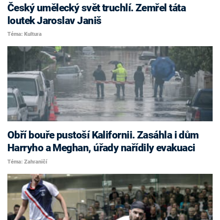
Český umělecký svět truchlí. Zemřel táta
loutek Jaroslav Janiš
Téma: Kultura
Obří bouře pustoší Kalifornii. Zasáhla i dům
Harryho a Meghan, úřady nařídily evakuaci
Téma: Zahraničí