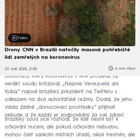
Video
Drony CNN v Brazílii natočily masová pohřebiště
lidí zemřelých na koronavirus
6 min čtení
22. kvě 2020, 21:30
Bolsonaro, který koronavirus v létě prodělal, už
verdikt soudu kritizoval. „Nejsme Venezuela ani
Kuba,“ napsal brazilský prezident na Twitteru s
odkazem na dva autoritářské režimy. Dodal, že jeho
vláda žádné „donucovací prostředky“ přijímat
nebude a že každý je zodpovědný za své zdraví.
Brazilský soud sice rozhodl, že lidé nesmí být k
očkování nuceni, ale pokud očkováni nebudou,
mohou čelit sankcím místních úřadů, nikoli trestním, ale