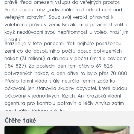
právě třeba omezení vstupu do veřejných prostor.
Podle soudu totiž „individuální rozhodnutí není nad
veřejným zdravím“. Soud svůj verdikt přirovnal k
volebnímu právu v zemi: Brazilci mají povinnost volit a
když nezdůvodní svou nepřítomnost u voleb, hrozí jim
pokuta.
Brazílie je v této pandemii třetí nejhůře postiženou
zemí co do absolutního počtu dosud potvrzených
nákaz (7,1 milionu) a druhou v počtu úmrtí s covidem
(184 827). Za poslední den tam přibylo 69 826
potvrzených nákaz, o den dříve to bylo přes 70 000.
Přesto tamní vláda stále neurčila termín začátku
očkování, jen stanovila skupiny obyvatel, které budou
očkovány v jednotlivých fázích. Ani brazilská vládní
agentura pro kontrolu potravin a léčiv Anvisa zatím
neschválila žádnou vakcínu.
Čtěte také