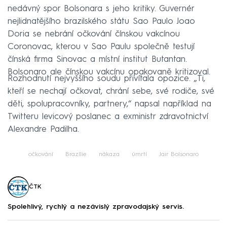
nedávný spor Bolsonara s jeho kritiky. Guvernér
nejlidnatějšího brazilského státu Sao Paulo Joao
Doria se nebrání očkování čínskou vakcínou
Coronovac, kterou v Sao Paulu společně testují
čínská firma Sinovac a místní institut Butantan.
Bolsonaro ale čínskou vakcínu opakovaně kritizoval.
Rozhodnutí nejvyššího soudu přivítala opozice. „Ti,
kteří se nechají očkovat, chrání sebe, své rodiče, své
děti, spolupracovníky, partnery,“ napsal například na
Twitteru levicový poslanec a exministr zdravotnictví
Alexandre Padilha.
očkování
Brazílie
nákaza
úmrtí
Jair Bolsonaro
ČTK
Spolehlivý, rychlý a nezávislý zpravodajský servis.