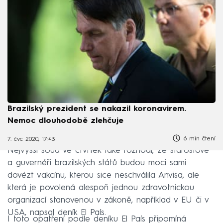
Brazilský prezident se nakazil koronavirem.
Nemoc dlouhodobě zlehčuje
6 min čtení
7. čvc 2020, 17:43
Nejvyšší soud ve čtvrtek také rozhodl, že starostové
a guvernéři brazilských států budou moci sami
dovézt vakcínu, kterou sice neschválila Anvisa, ale
která je povolená alespoň jednou zdravotnickou
organizací stanovenou v zákoně, například v EU či v
USA, napsal deník El País.
I toto opatření podle deníku El País připomíná