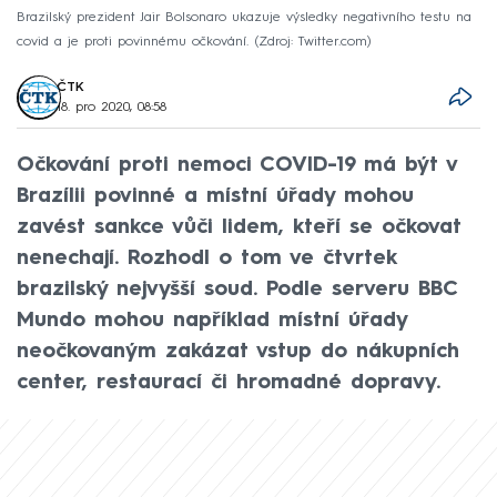
Brazilský prezident Jair Bolsonaro ukazuje výsledky negativního testu na
covid a je proti povinnému očkování.
Zdroj: Twitter.com
ČTK
18. pro 2020, 08:58
Očkování proti nemoci COVID-19 má být v
Brazílii povinné a místní úřady mohou
zavést sankce vůči lidem, kteří se očkovat
nenechají. Rozhodl o tom ve čtvrtek
brazilský nejvyšší soud. Podle serveru BBC
Mundo mohou například místní úřady
neočkovaným zakázat vstup do nákupních
center, restaurací či hromadné dopravy.