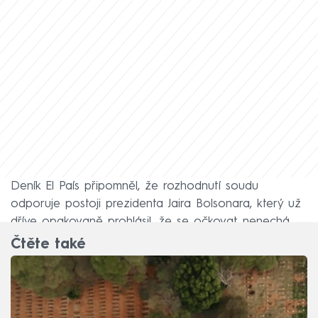
Deník El País připomněl, že rozhodnutí soudu
odporuje postoji prezidenta Jaira Bolsonara, který už
dříve opakovaně prohlásil, že se očkovat nenechá.
Čtěte také