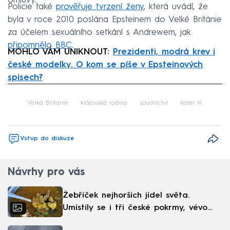
omluvy.
Policie také
prověřuje tvrzení ženy
, která uvádí, že
byla v roce 2010 poslána Epsteinem do Velké Británie
za účelem sexuálního setkání s Andrewem, jak
připomnělo BBC
.
MOHLO VÁM UNIKNOUT:
Prezidenti, modrá krev i
české modelky. O kom se píše v Epsteinových
spisech?
Failed to fetch
Velká Británie
královská rodina
soudnictví
Karel III.
Vstup do diskuze
Návrhy pro vás
Žebříček nejhorších jídel světa.
Umístily se i tři české pokrmy, vévodí
skandinávská kuchyně