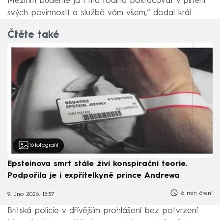
Mezitím budeme já i má rodina pokračovat v plnění
svých povinností a službě vám všem,“ dodal král.
Čtěte také
16
fotografií
Epsteinova smrt stále živí konspirační teorie.
Podpořila je i expřítelkyně prince Andrewa
6 min čtení
9. úno 2026, 15:37
Britská policie v dřívějším prohlášení bez potvrzení