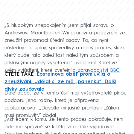
„S hlubokým znepokojením jsem přijal zprávu o
Andrewovi Mountbatten-Windsorovi a podezření ze
zneužití pravomoci úřední osoby. To, co nyní
následuje, je úplný, spravedlivý a řádný proces, skrze
který bude tato záležitost náležitým způsobem a
příslušnými orgány vyšetřena,“ uvedl král Karel ve
svém vyjádření, které zveřejnilo
zpravodajství BBC
.
ČTĚTE TAKÉ:
Epsteinova oběť promluvila o
zneužívání. Udělal si ze mě „panenku“. Další
dívky zaučovala
Dále dodal, že v tomto úsilí mají vyšetřovatelé plnou
podporu jeho rodiny, která je připravena
spolupracovat. „Dovolte mi jasně prohlásit: ‚Zákon
musí promluvit‘,“ dodal.
„Vzhledem k tomu, že tento proces pokračuje, není
ode mě správné se k této věci dále vyjadřovat.