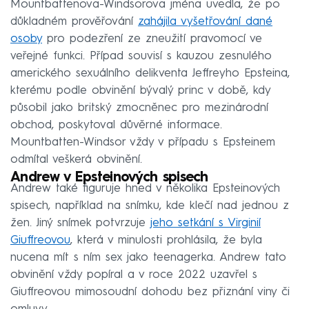
Mountbattenova-Windsorova jména uvedla, že po
důkladném prověřování
zahájila vyšetřování dané
osoby
pro podezření ze zneužití pravomocí ve
veřejné funkci. Případ souvisí s kauzou zesnulého
amerického sexuálního delikventa Jeffreyho Epsteina,
kterému podle obvinění bývalý princ v době, kdy
působil jako britský zmocněnec pro mezinárodní
obchod, poskytoval důvěrné informace.
Mountbatten-Windsor vždy v případu s Epsteinem
odmítal veškerá obvinění.
Andrew v Epsteinových spisech
Andrew také figuruje hned v několika Epsteinových
spisech, například na snímku, kde klečí nad jednou z
žen. Jiný snímek potvrzuje
jeho setkání s Virginií
Giuffreovou
, která v minulosti prohlásila, že byla
nucena mít s ním sex jako teenagerka. Andrew tato
obvinění vždy popíral a v roce 2022 uzavřel s
Giuffreovou mimosoudní dohodu bez přiznání viny či