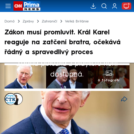
Domů
Zprávy
Zahraničí
Velká Británie
Zákon musí promluvit. Král Karel
reaguje na zatčení bratra, očekává
řádný a spravedlivý proces
Žádná položka z playlistu není
dostupná.
6 fotografií
ČTK
,
Michaela Bartošová
Akt. 19. úno 2026, 14:03
• 19. úno 2026, 13:24
Britský král Karel III. s hlubokým
znepokojením přijal zprávu o zadržení