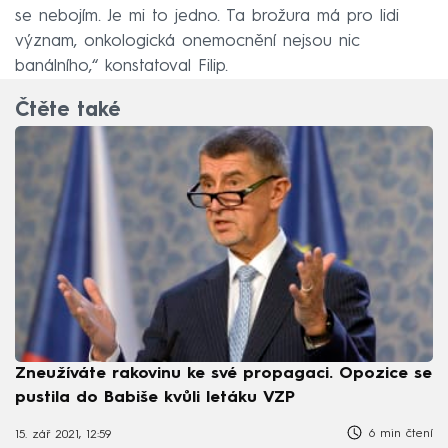
se nebojím. Je mi to jedno. Ta brožura má pro lidi
význam, onkologická onemocnění nejsou nic
banálního,“ konstatoval Filip.
Čtěte také
Zneužíváte rakovinu ke své propagaci. Opozice se
pustila do Babiše kvůli letáku VZP
6 min čtení
15. zář 2021, 12:59