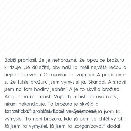
Babiš prohlásil, že je nehorázné, že opozice brožuru
kritizuje. „Je důležité, aby naši lidi měli největší léčbu a
nejlepší prevenci. O rakovinu se zajímám. A představte
si, že tuhle brožuru jsem vymyslel já. Skandál. A strávil
jsem na tom hodiny jednání. A je to skvělá brožura.
Ano, je na ní i ministr Vojtěch, ministr zdravotnictví,
nikam nekandiduje. Ta brožura je skvělá a
fantastická,“ prohlásil Babiš ve Sněmovně.
Opozici vmetl, že nikdy nic nevymyslela. „Já jsem to
vymyslel. To není brožura, kde já jsem se chtěl vyfotit.
Já jsem to vymyslel, já jsem to zorganizoval,“ dodal