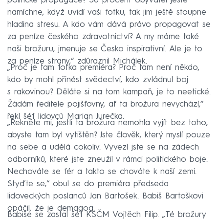
politické propagace? 50 procent obyvatel ještě
namíchne, když uvidí vaši fotku, tak jim ještě stoupne
hladina stresu. A kdo vám dává právo propagovat se
za peníze českého zdravotnictví? A my máme také
naši brožuru, jmenuje se Česko inspirativní. Ale je to
za peníze strany,“ zdůraznil Michálek.
„Proč je tam fotka premiéra? Proč tam není někdo,
kdo by mohl přinést svědectví, kdo zvládnul boj
s rakovinou? Děláte si na tom kampaň, je to neetické.
Žádám ředitele pojišťovny, ať ta brožura nevychází,“
řekl šéf lidovců Marian Jurečka.
„Řekněte mi, jestli ta brožura nemohla vyjít bez toho,
abyste tam byl vytištěn? Jste člověk, který myslí pouze
na sebe a udělá cokoliv. Vyvezl jste se na zádech
odborníků, které jste zneužil v rámci politického boje.
Nechováte se fér a takto se chováte k naší zemi.
Styďte se,“ obul se do premiéra předseda
lidoveckých poslanců Jan Bartošek. Babiš Bartoškovi
opáčil, že je demagog.
Babiše se zastal šéf KSČM Vojtěch Filip. „Té brožury