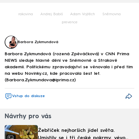
rakovina
Andrej Babiš
Adam Vojtěch
Sněmovna
prevence
Barbora Zykmundová
Barbora Zykmundová (rozená Zpěváčková) v CNN Prima
NEWS sleduje hlavně dění ve Sněmovně a Strakově
akademii. Politickému zpravodajství se věnovala i před tím
na webu Novinky.cz, kde pracovala šest let.
(Barbora.Zykmundova@iprima.cz)
Vstup do diskuze
Návrhy pro vás
Žebříček nejhorších jídel světa.
Umístily se i tři české pokrmy, vévodí