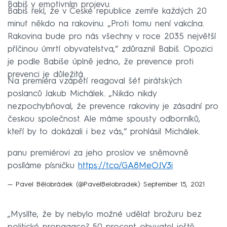
Babiš v emotivním projevu.
Babiš řekl, že v České republice zemře každých 20
minut někdo na rakovinu. „Proti tomu není vakcína.
Rakovina bude pro nás všechny v roce 2035 největší
příčinou úmrtí obyvatelstva,“ zdůraznil Babiš. Opozici
je podle Babiše úplně jedno, že prevence proti
prevenci je důležitá.
Na premiéra vzápětí reagoval šéf pirátských
poslanců Jakub Michálek. „Nikdo nikdy
nezpochybňoval, že prevence rakoviny je zásadní pro
českou společnost. Ale máme spousty odborníků,
kteří by to dokázali i bez vás,“ prohlásil Michálek.
panu premiérovi za jeho proslov ve sněmovně
posíláme písničku
https://t.co/GA8MeOJV3i
— Pavel Bělobrádek (@PavelBelobradek)
September 15, 2021
„Myslíte, že by nebylo možné udělat brožuru bez