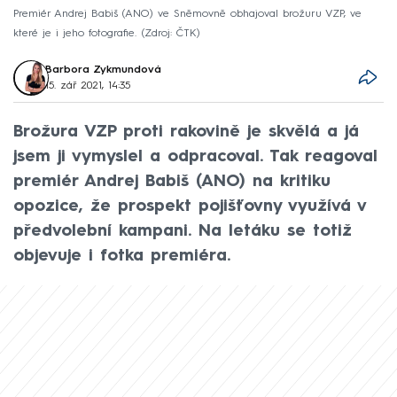
Premiér Andrej Babiš (ANO) ve Sněmovně obhajoval brožuru VZP, ve
které je i jeho fotografie.
Zdroj: ČTK
Barbora Zykmundová
15. zář 2021, 14:35
Brožura VZP proti rakovině je skvělá a já
jsem ji vymyslel a odpracoval. Tak reagoval
premiér Andrej Babiš (ANO) na kritiku
opozice, že prospekt pojišťovny využívá v
předvolební kampani. Na letáku se totiž
objevuje i fotka premiéra.