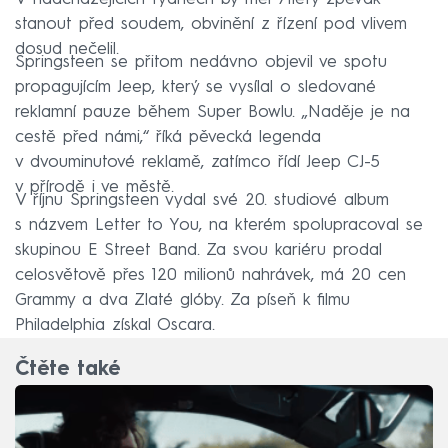
stanout před soudem, obvinění z řízení pod vlivem
dosud nečelil.
Springsteen se přitom nedávno objevil ve spotu
propagujícím Jeep, který se vysílal o sledované
reklamní pauze během Super Bowlu. „Naděje je na
cestě před námi,“ říká pěvecká legenda
v dvouminutové reklamě, zatímco řídí Jeep CJ-5
v přírodě i ve městě.
V říjnu Springsteen vydal své 20. studiové album
s názvem Letter to You, na kterém spolupracoval se
skupinou E Street Band. Za svou kariéru prodal
celosvětově přes 120 milionů nahrávek, má 20 cen
Grammy a dva Zlaté glóby. Za píseň k filmu
Philadelphia získal Oscara.
Čtěte také