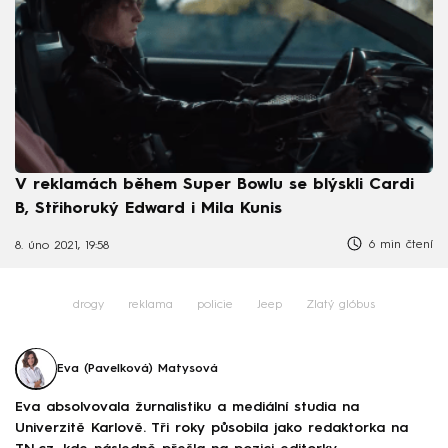
V reklamách během Super Bowlu se blýskli Cardi
B, Střihoruký Edward i Mila Kunis
6 min čtení
8. úno 2021, 19:58
drogy
reklama
policie
Jeep
Zlatý glóbus
Eva (Pavelková) Matysová
Eva absolvovala žurnalistiku a mediální studia na
Univerzitě Karlově. Tři roky působila jako redaktorka na