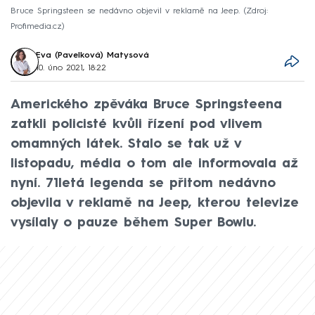
Bruce Springsteen se nedávno objevil v reklamě na Jeep.
Zdroj:
Profimedia.cz
Eva (Pavelková) Matysová
10. úno 2021, 18:22
Amerického zpěváka Bruce Springsteena
zatkli policisté kvůli řízení pod vlivem
omamných látek. Stalo se tak už v
listopadu, média o tom ale informovala až
nyní. 71letá legenda se přitom nedávno
objevila v reklamě na Jeep, kterou televize
vysílaly o pauze během Super Bowlu.