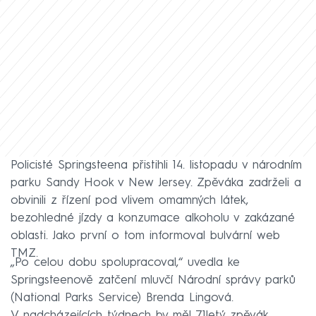
Policisté Springsteena přistihli 14. listopadu v národním
parku Sandy Hook v New Jersey. Zpěváka zadrželi a
obvinili z řízení pod vlivem omamných látek,
bezohledné jízdy a konzumace alkoholu v zakázané
oblasti. Jako první o tom informoval bulvární web
TMZ.
„Po celou dobu spolupracoval,“ uvedla ke
Springsteenově zatčení mluvčí Národní správy parků
(National Parks Service) Brenda Lingová.
V nadcházejících týdnech by měl 71letý zpěvák