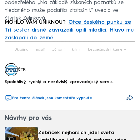
podezřelého. „Na základě získaných poznatků se
hledaného muže podařilo ztotožnit,“ uvedla ve
čtvrtek Zelinková.
MOHLO VÁM UNIKNOUT:
Otce českého punku ze
Tří sester drsně zavraždili opilí mladíci. Hlavu mu
zašlapali do země
Failed to fetch
Ukrajina
násilí
pátrání
krimi
bezpečnostní kamery
ČTK
Spolehlivý, rychlý a nezávislý zpravodajský servis.
Pro tento článek jsou komentáře vypnuté
Návrhy pro vás
Žebříček nejhorších jídel světa.