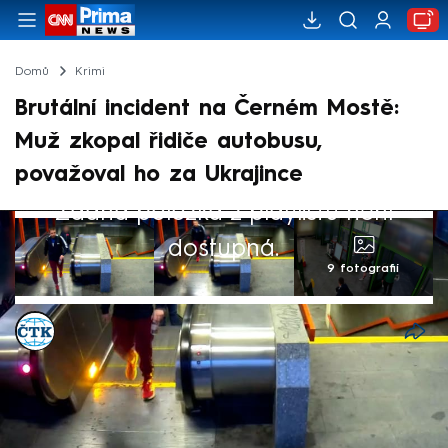
Domů
Krimi
Brutální incident na Černém Mostě:
Muž zkopal řidiče autobusu,
považoval ho za Ukrajince
Žádná položka z playlistu není
dostupná.
9 fotografií
ČTK
Akt. 10. říj 2024, 09:26
• 9. říj 2024, 11:56
Policie zná totožnost muže podezřelého z
toho, že koncem září napadl v Praze na