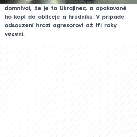
Černém Mostě řidiče autobusu. Útočník se
domníval, že je to Ukrajinec, a opakovaně
ho kopl do obličeje a hrudníku. V případě
odsouzení hrozí agresorovi až tři roky
vězení.