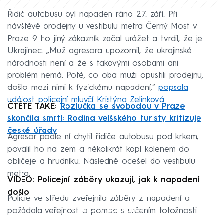
Řidič autobusu byl napaden ráno 27. září. Při
návštěvě prodejny u vestibulu metra Černý Most v
Praze 9 ho jiný zákazník začal urážet a tvrdil, že je
Ukrajinec. „Muž agresora upozornil, že ukrajinské
národnosti není a že s takovými osobami ani
problém nemá. Poté, co oba muži opustili prodejnu,
došlo mezi nimi k fyzickému napadení,“
popsala
událost policejní mluvčí Kristýna Zelinková
.
ČTĚTE TAKÉ:
Rozlučka se svobodou v Praze
skončila smrtí: Rodina velšského turisty kritizuje
české úřady
Agresor podle ní chytil řidiče autobusu pod krkem,
povalil ho na zem a několikrát kopl kolenem do
obličeje a hrudníku. Následně odešel do vestibulu
metra.
VIDEO: Policejní záběry ukazují, jak k napadení
došlo
Policie ve středu zveřejnila záběry z napadení a
Failed to fetch
požádala veřejnost o pomoc s určením totožnosti