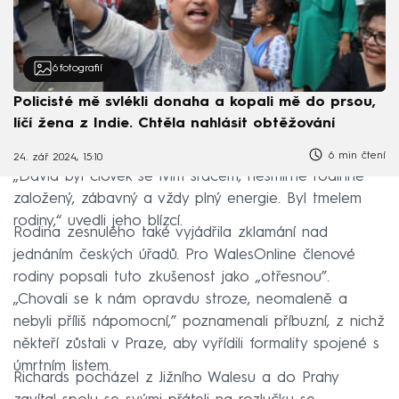
6
fotografií
Policisté mě svlékli donaha a kopali mě do prsou,
líčí žena z Indie. Chtěla nahlásit obtěžování
6 min čtení
24. zář 2024, 15:10
„David byl člověk se lvím srdcem, nesmírně rodinně
založený, zábavný a vždy plný energie. Byl tmelem
rodiny,“ uvedli jeho blízcí.
Rodina zesnulého také vyjádřila zklamání nad
jednáním českých úřadů. Pro WalesOnline členové
rodiny popsali tuto zkušenost jako „otřesnou”.
„Chovali se k nám opravdu stroze, neomaleně a
nebyli příliš nápomocní,” poznamenali příbuzní, z nichž
někteří zůstali v Praze, aby vyřídili formality spojené s
úmrtním listem.
Richards pocházel z Jižního Walesu a do Prahy