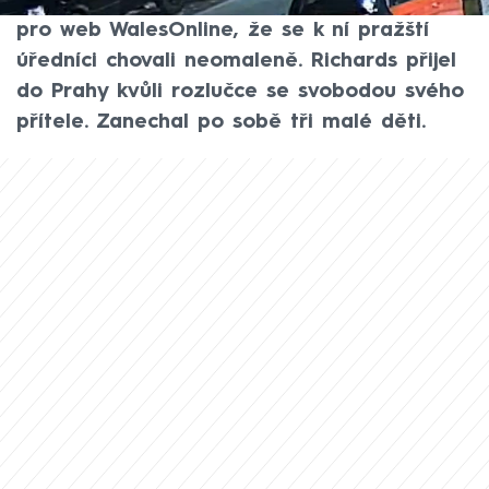
během potyčky na Národní třídě, uvedla
pro web WalesOnline, že se k ní pražští
úředníci chovali neomaleně. Richards přijel
do Prahy kvůli rozlučce se svobodou svého
přítele. Zanechal po sobě tři malé děti.