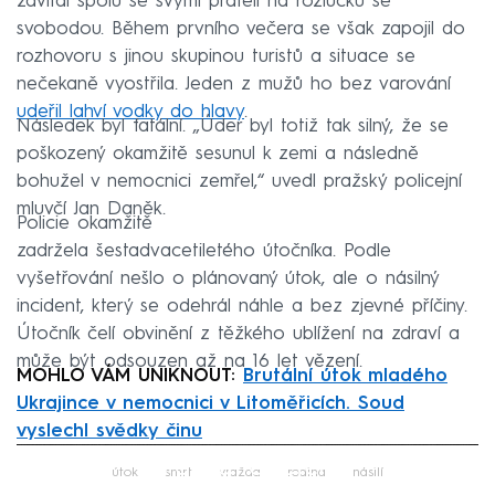
zavítal spolu se svými přáteli na rozlučku se
svobodou. Během prvního večera se však zapojil do
rozhovoru s jinou skupinou turistů a situace se
nečekaně vyostřila. Jeden z mužů ho bez varování
udeřil lahví vodky do hlavy
.
Následek byl fatální. „Úder byl totiž tak silný, že se
poškozený okamžitě sesunul k zemi a následně
bohužel v nemocnici zemřel,“ uvedl pražský policejní
mluvčí Jan Daněk.
Policie okamžitě
zadržela šestadvacetiletého útočníka. Podle
vyšetřování nešlo o plánovaný útok, ale o násilný
incident, který se odehrál náhle a bez zjevné příčiny.
Útočník čelí obvinění z těžkého ublížení na zdraví a
může být odsouzen až na 16 let vězení.
MOHLO VÁM UNIKNOUT:
Brutální útok mladého
Ukrajince v nemocnici v Litoměřicích. Soud
vyslechl svědky činu
Failed to fetch
útok
smrt
vražda
rodina
násilí