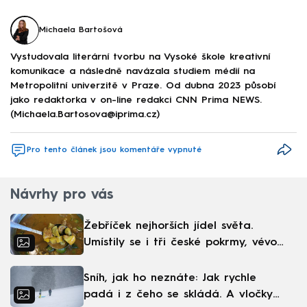
Michaela Bartošová
Vystudovala literární tvorbu na Vysoké škole kreativní
komunikace a následně navázala studiem médií na
Metropolitní univerzitě v Praze. Od dubna 2023 působí
jako redaktorka v on-line redakci CNN Prima NEWS.
(Michaela.Bartosova@iprima.cz)
Pro tento článek jsou komentáře vypnuté
Návrhy pro vás
Žebříček nejhorších jídel světa.
Umístily se i tři české pokrmy, vévodí
skandinávská kuchyně
Sníh, jak ho neznáte: Jak rychle
padá i z čeho se skládá. A vločky