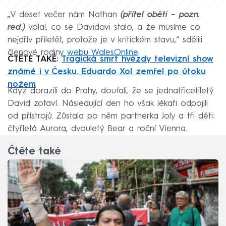
„V deset večer nám Nathan
(přítel oběti – pozn.
red.)
volal, co se Davidovi stalo, a že musíme co
nejdřív přiletět, protože je v kritickém stavu,“ sdělili
členové rodiny
webu WalesOnline
.
ČTĚTE TAKÉ:
Tragická smrt hvězdy televizní show
známé i v Česku. Eduardo Xol zemřel po útoku
nožem
Když dorazili do Prahy, doufali, že se jednatřicetiletý
David zotaví. Následující den ho však lékaři odpojili
od přístrojů. Zůstala po něm partnerka Joly a tři děti:
čtyřletá Aurora, dvouletý Bear a roční Vienna.
Čtěte také