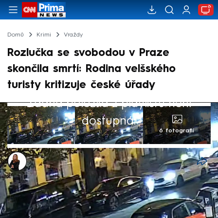
Domů
Krimi
Vraždy
Rozlučka se svobodou v Praze
skončila smrtí: Rodina velšského
turisty kritizuje české úřady
Žádná položka z playlistu není
dostupná.
6 fotografií
Michaela Bartošová
26. zář 2024, 18:43
Rodina Velšana Davida Richardse, který
zemřel v nemocnici po útoku lahví vodky