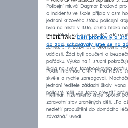
— Policie ČR (@PolicieCZ)
September 3, 20
Policejní mluvčí Dagmar Brožová pr
o incidentu ve škole přijala v osm 
jednání krizového štábu policejní kraj
byla na místě v 8:06, druhá hlídka ná
na událost byl velmi rychlý,“ zdůraznil
ČTĚTE TAKÉ:
Děti promluvily o út
do zad, schovávaly jsme se na zá
„Dnes, 3. 9. 2024, byla ukončena vý
události. Žáci byli poučeni o bezpe
pořádku. Výuka na 1. stupni pokraču
škola na svém facebookovém profil
Podle informací CNN Prima NEWS sehrá
skvěle a rychle zareagovali. Macháče
jednání ředitele základní školy Ivan
policisté měli „de facto převzít“ práv
Hejtman Plzeňského kraje Špoták po je
zdravotní stav zraněných dětí. „Po o
nezletilí propuštěni do domácího léč
závažná,“ uvedl.