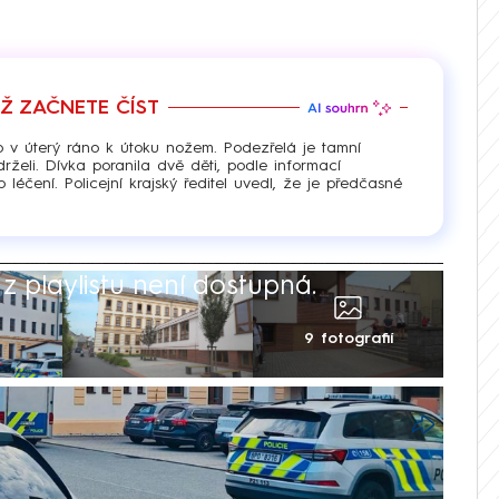
EŽ ZAČNETE ČÍST
o v úterý ráno k útoku nožem. Podezřelá je tamní
rželi. Dívka poranila dvě děti, podle informací
éčení. Policejní krajský ředitel uvedl, že je předčasné
 playlistu není dostupná.
9 fotografií
ích žákyně zaútočila nožem na své