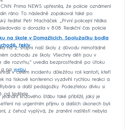
24
o CNN Prima NEWS upřesnila, že policie oznámení
hodin ráno. To následně zopakoval také po
ský ředitel Petr Macháček. „První policejní hlídka
sledovala a dorazila v 8:08. Reakční čas policie
.
oku na škole v Domažlicích. Spolužačku bodla
chodě, řekly
uka na 2. stupni naší školy z důvodu mimořádné
čném odchodu ze školy. Všechny děti jsou v
je dle rozvrhu,“ uvedla bezprostředně po útoku
u a na
webu
.
li v celém incidentu důležitou roli kantoři, kteří
k na tiskové konferenci vyzdvihl rychlou reakci a
a Rybára a další pedagožky. Podezřelou dívku si
ě od ředitele.
dnání krizového štábu také přiblížil, jaký je
šetření na urgentním příjmu a dalších úkonech byli
ení, z čehož vyplývá, že zranění naštěstí nebyla