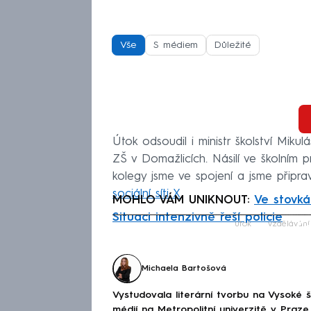
Vše
S médiem
Důležité
Útok odsoudil i ministr školství Miku
ZŠ v Domažlicích. Násilí ve školním p
kolegy jsme ve spojení a jsme připr
sociální síti X
.
MOHLO VÁM UNIKNOUT:
Ve stovká
Situaci intenzivně řeší policie
Fa
útok
vzdělávání
Michaela Bartošová
Vystudovala literární tvorbu na Vysoké 
médií na Metropolitní univerzitě v Praz