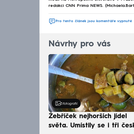
redakci CNN Prima NEWS. (Michaela.Bar
Pro tento článek jsou komentáře vypnuté
Návrhy pro vás
5
fotografií
Žebříček nejhorších jídel
světa. Umístily se i tři čes