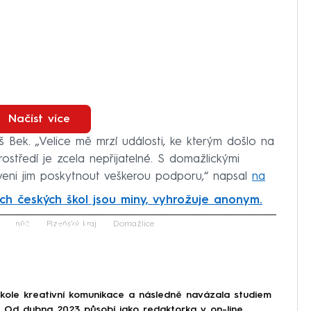
Načíst více
láš Bek. „Velice mě mrzí události, ke kterým došlo na
rostředí je zcela nepřijatelné. S domažlickými
aveni jim poskytnout veškerou podporu,“ napsal
na
ch českých škol jsou miny, vyhrožuje anonym.
iled to fetch
nůž
Plzeňský kraj
Domažlice
škole kreativní komunikace a následně navázala studiem
e. Od dubna 2023 působí jako redaktorka v on-line