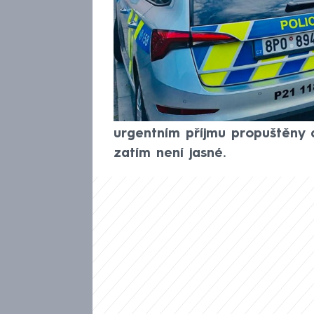
spolužáky a zranila dvě děti,
zadržena, informovala policie
nehrozí nebezpečí a na místě 
kriminalistů. Podle informací
ohrožení života. Po jednání k
Rudolf Špoták (Piráti) informo
urgentním příjmu propuštěny d
zatím není jasné.