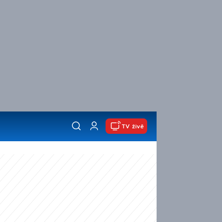
TV živě