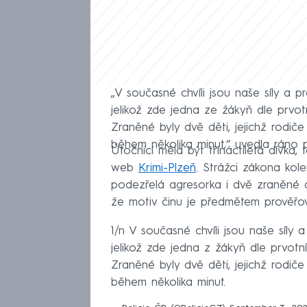
„V současné chvíli jsou naše síly a 
jelikož zde jedna ze žákyň dle prvot
Zraněné byly dvě děti, jejichž rodiče
během několika minut,“ uvedla ráno 
Útočnicí měla být třináctiletá dívka, 
web
Krimi-Plzeň
. Strážci zákona kole
podezřelá agresorka i dvě zraněné d
že motiv činu je předmětem prověřov
1/n V současné chvíli jsou naše síly
jelikož zde jedna z žákyň dle prvotn
Zraněné byly dvě děti, jejichž rodiče
během několika minut.