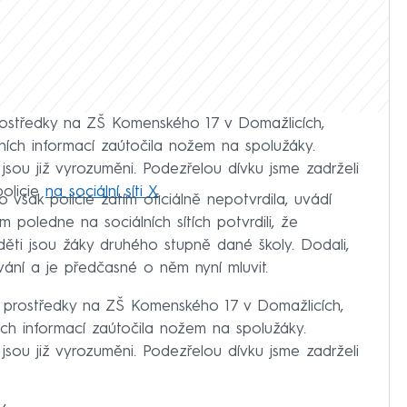
prostředky na ZŠ Komenského 17 v Domažlicích,
ních informací zaútočila nožem na spolužáky.
 jsou již vyrozuměni. Podezřelou dívku jsme zadrželi
policie
na sociální síti X
.
to však policie zatím oficiálně nepotvrdila, uvádí
m poledne na sociálních sítích potvrdili, že
ěti jsou žáky druhého stupně dané školy. Dodali,
ání a je předčasné o něm nyní mluvit.
 a prostředky na ZŠ Komenského 17 v Domažlicích,
ích informací zaútočila nožem na spolužáky.
 jsou již vyrozuměni. Podezřelou dívku jsme zadrželi