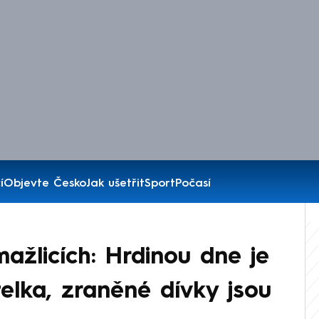
í
Objevte Česko
Jak ušetřit
Sport
Počasí
žlicích: Hrdinou dne je
itelka, zraněné dívky jsou