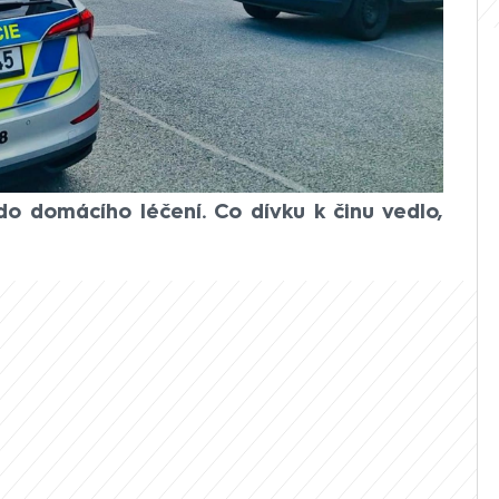
 chlapce a dívku. Podezřelá byla
 s tím, že v současnosti už nikomu
pracuje velký počet policistů a
 CNN Prima NEWS zraněné děti nejsou v
rizového štábu hejtman Plzeňského kraje
val, že obě děti byly po ošetření na
o domácího léčení. Co dívku k činu vedlo,