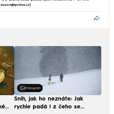
tosova@iprima.cz)
31
fotografií
Sníh, jak ho neznáte: Jak
ké
rychle padá i z čeho se