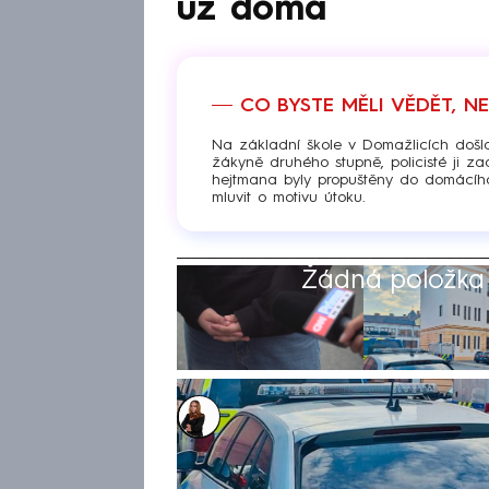
už doma
CO BYSTE MĚLI VĚDĚT, N
Na základní škole v Domažlicích došl
žákyně druhého stupně, policisté ji zad
hejtmana byly propuštěny do domácího l
mluvit o motivu útoku.
Žádná položka z
Michaela Bartošová
Akt. 3. zář 2024, 10:18
• 3. zář 2024, 09:24
Na základní škole v Domažlic