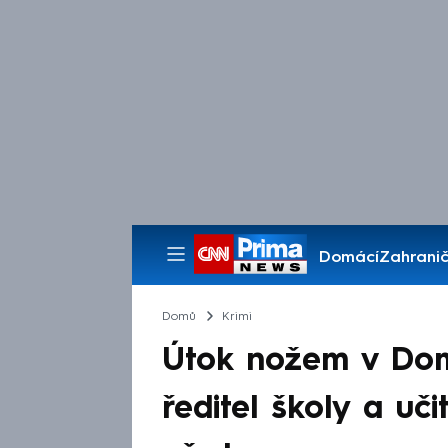
Domácí
Zahranič
Pořady
Domů
Krimi
Útok nožem v Doma
ředitel školy a uč