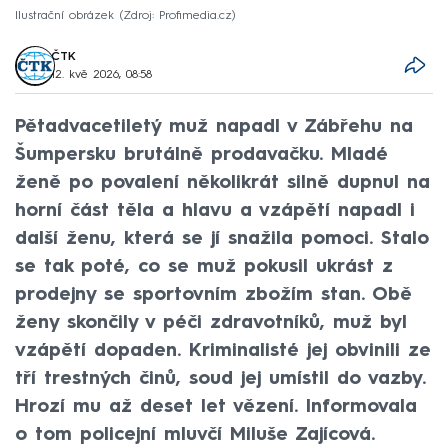
Ilustrační obrázek
Zdroj: Profimedia.cz
ČTK
12. kvě 2026, 08:58
Pětadvacetiletý muž napadl v Zábřehu na
Šumpersku brutálně prodavačku. Mladé
ženě po povalení několikrát silně dupnul na
horní část těla a hlavu a vzápětí napadl i
další ženu, která se jí snažila pomoci. Stalo
se tak poté, co se muž pokusil ukrást z
prodejny se sportovním zbožím stan. Obě
ženy skončily v péči zdravotníků, muž byl
vzápětí dopaden. Kriminalisté jej obvinili ze
tří trestných činů, soud jej umístil do vazby.
Hrozí mu až deset let vězení. Informovala
o tom policejní mluvčí Miluše Zajícová.