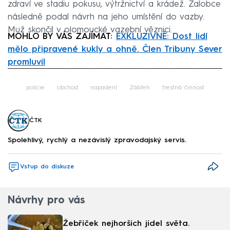
zdraví ve stadiu pokusu, výtržnictví a krádež. Žalobce
následně podal návrh na jeho umístění do vazby.
Muž skončil v olomoucké vazební věznici.
MOHLO BY VÁS ZAJÍMAT:
EXKLUZIVNĚ: Dost lidí
mělo připravené kukly a ohně. Člen Tribuny Sever
promluvil
Failed to fetch
policie
obchod
napadení
Zábřeh
trestná činnost
ČTK
Spolehlivý, rychlý a nezávislý zpravodajský servis.
Vstup do diskuze
Návrhy pro vás
Žebříček nejhorších jídel světa.