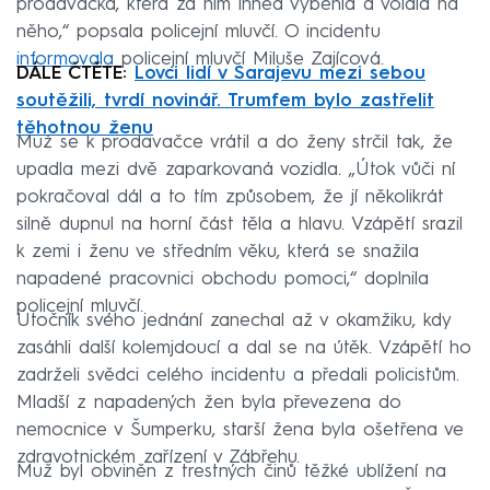
prodavačka, která za ním ihned vyběhla a volala na
něho,“ popsala policejní mluvčí. O incidentu
informovala
policejní mluvčí Miluše Zajícová.
DÁLE ČTĚTE:
Lovci lidí v Sarajevu mezi sebou
soutěžili, tvrdí novinář. Trumfem bylo zastřelit
těhotnou ženu
Muž se k prodavačce vrátil a do ženy strčil tak, že
upadla mezi dvě zaparkovaná vozidla. „Útok vůči ní
pokračoval dál a to tím způsobem, že jí několikrát
silně dupnul na horní část těla a hlavu. Vzápětí srazil
k zemi i ženu ve středním věku, která se snažila
napadené pracovnici obchodu pomoci,“ doplnila
policejní mluvčí.
Útočník svého jednání zanechal až v okamžiku, kdy
zasáhli další kolemjdoucí a dal se na útěk. Vzápětí ho
zadrželi svědci celého incidentu a předali policistům.
Mladší z napadených žen byla převezena do
nemocnice v Šumperku, starší žena byla ošetřena ve
zdravotnickém zařízení v Zábřehu.
Muž byl obviněn z trestných činů těžké ublížení na