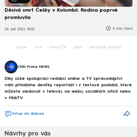
Děsivá smrt Češky v Kolumbii. Rodina poprvé
promluvila
6 min čtení
29. zář 2021, 19:03
policie
útok
Policie ČR
násilí
Václavské náměstí
CNN Prima NEWS
Díky úzké spolupráci redakcí online a TV zpravodajství
vám přinášíme desítky reportáží i v textové podobě, které
můžete sledovat v televizi, na webu, sociálních sítích nebo
v HbbTV.
Vstup do diskuze
Návrhy pro vás