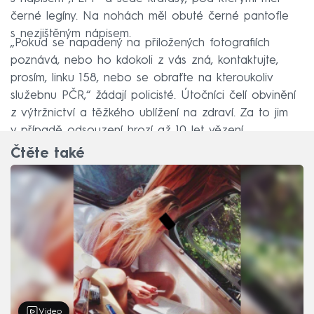
černé legíny. Na nohách měl obuté černé pantofle
s nezjištěným nápisem.
„Pokud se napadený na přiložených fotografiích
poznává, nebo ho kdokoli z vás zná, kontaktujte,
prosím, linku 158, nebo se obraťte na kteroukoliv
služebnu PČR,“ žádají policisté. Útočníci čelí obvinění
z výtržnictví a těžkého ublížení na zdraví. Za to jim
v případě odsouzení hrozí až 10 let vězení.
Čtěte také
Video