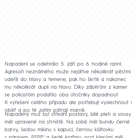
Napadení se odehrálo 5. září po 6. hodině ranní.
Agresoři neznámého muže nejdříve několikrát pěstmi
udeřili do hlavy a temene, pak ho škrtili a nakonec
mu několikrát dupli na hlavu. Díky záběrům z kamer
se policistům podařilo oba útočníky dopadnout.
K vyřešení celého případu ale potřebují vyslechnout i
oběť a po té zatím pátrají marně.
Napadený muž byl střední postavy, bílé pleti a vousy
měl upravené na strniště. Na sobě měl bundu černé
barvy, šedou mikinu s kapucí, černou kšiltovku
s nápisem ,PEPP‘ a šedé kraťasy, pod kterými měl