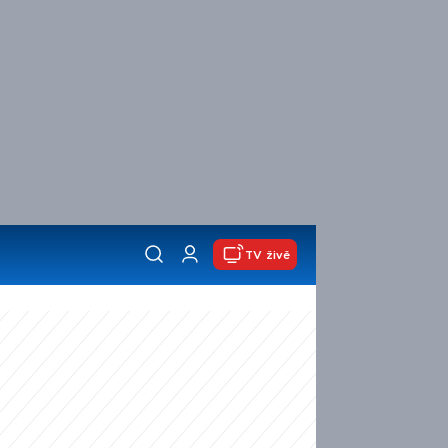
TV živě