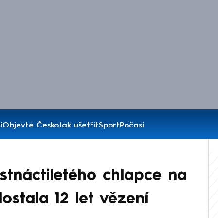
í
Objevte Česko
Jak ušetřit
Sport
Počasí
estnáctiletého chlapce na
ostala 12 let vězení