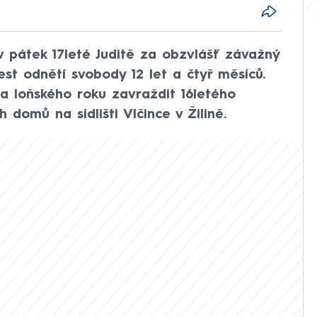
 v pátek 17leté Juditě za obzvlášť závažný
st odnětí svobody 12 let a čtyř měsíců.
a loňského roku zavraždit 16letého
domů na sídlišti Vlčince v Žilině.