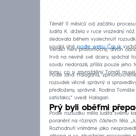
Téměř 11 měsíců od začátku procesu 
Judita K. držela v ruce vražedný nůž
sledovala během vyslechnutí rozsudku
soudní síně
podle webu Čas.sk
vychá
Verdikt není pravomocný, dívčin obháj
trvá na nevině své dcery, spáchal to
soudu nedorazili, přišla pouze jeho t
tomu, co si zavražděný Tomáš musel 
Podle Jána Halagana, zplnomocněné
rozsudek věcně správný a spravedliv
předloženy, správně. Rodina Tomáše
satisfakci,“ uvedl Halagan.
Prý byli oběťmi přepa
Podle rozsudku měla Judita svému 
poranění na různých částech těla. „Jud
Rozhodnutí vnímáme jako nespravedl