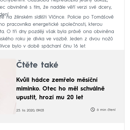
chybeními. Obžaloba nepředložila jediný důkaz,
otec obviněné s tím, že nadále věří verzi své dcery,
ení.
tě na žilinském sídlišti Vlčince. Policie po Tomášově
ého pracovníka energetické společnosti, kterou
a. O tři dny později však byla právě ona obviněna
oňského roku je dívka ve vazbě. Jeden z dvou nožů
. Dívce bylo v době spáchaní činu 16 let.
Čtěte také
Kvůli hádce zemřelo měsíční
miminko. Otec ho měl schválně
upustit, hrozí mu 20 let
6 min čtení
25. lis 2020, 09:03