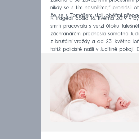
zákona a se závažnými procesními po
nikdy se s tím nesmíříme,“ prohlásil 
že se s Tomášem stali oběťmi přepad
K tragédii došlo 16. května 2019 v by
smrti pracovala s verzí útoku falešn
záchranářům přednesla samotná Judit
z brutální vraždy a od 23. května l
totiž policisté našli v Juditině pokoji