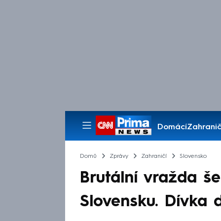
Domácí
Zahranič
Pořady
Domů
Zprávy
Zahraničí
Slovensko
Brutální vražda š
Slovensku. Dívka d