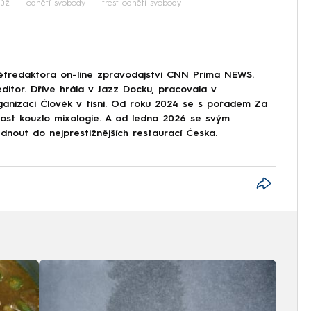
ůž
odnětí svobody
trest odnětí svobody
éfredaktora on-line zpravodajství CNN Prima NEWS.
ditor. Dříve hrála v Jazz Docku, pracovala v
ganizaci Člověk v tísni. Od roku 2024 se s pořadem Za
nost kouzlo mixologie. A od ledna 2026 se svým
nout do nejprestižnějších restaurací Česka.