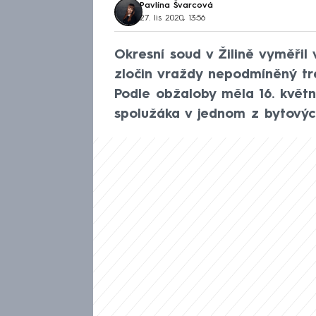
Pavlína Švarcová
27. lis 2020, 13:56
Okresní soud v Žilině vyměřil
zločin vraždy nepodmíněný tre
Podle obžaloby měla 16. květn
spolužáka v jednom z bytových 