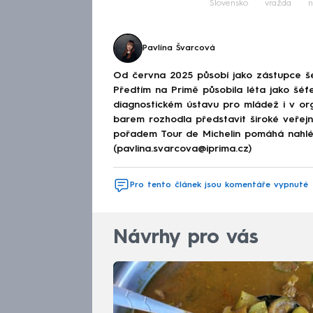
Slovensko
vražda
n
Pavlína Švarcová
Od června 2025 působí jako zástupce š
Předtím na Primě působila léta jako šéfe
diagnostickém ústavu pro mládež i v or
barem rozhodla představit široké veřej
pořadem Tour de Michelin pomáhá nahléd
(pavlina.svarcova@iprima.cz)
Pro tento článek jsou komentáře vypnuté
Návrhy pro vás