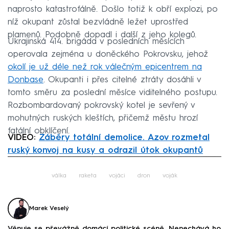
naprosto katastrofálně. Došlo totiž k obří explozi, po
níž okupant zůstal bezvládně ležet uprostřed
plamenů. Podobně dopadl i další z jeho kolegů.
Ukrajinská 414. brigáda v posledních měsících
operovala zejména u doněckého Pokrovsku, jehož
okolí je už déle než rok válečným epicentrem na
Donbase
. Okupanti i přes citelné ztráty dosáhli v
tomto směru za poslední měsíce viditelného postupu.
Rozbombardovaný pokrovský kotel je sevřený v
mohutných ruských kleštích, přičemž městu hrozí
fatální obklíčení.
VIDEO:
Záběry totální demolice. Azov rozmetal
ruský konvoj na kusy a odrazil útok okupantů
Failed to fetch
válka
raketa
vojáci
dron
voják
Marek Veselý
Věnuje se převážně domácí politické scéně. Nenechává ho