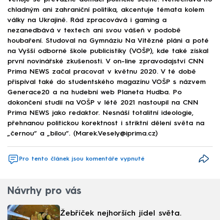
chladným ani zahraniční politika, akcentuje témata kolem
války na Ukrajině. Rád zpracovává i gaming a
nezanedbává v textech ani svou vášeň v podobě
houbaření. Studoval na Gymnáziu Na Vítězné pláni a poté
na Vyšší odborné škole publicistiky (VOŠP), kde také získal
první novinářské zkušenosti. V on-line zpravodajství CNN
Prima NEWS začal pracovat v květnu 2020. V té době
přispíval také do studentského magazínu VOŠP s názvem
Generace20 a na hudební web Planeta Hudba. Po
dokončení studií na VOŠP v létě 2021 nastoupil na CNN
Prima NEWS jako redaktor. Nesnáší totalitní ideologie,
přehnanou politickou korektnost i striktní dělení světa na
„černou“ a „bílou“. (Marek.Vesely@iprima.cz)
Pro tento článek jsou komentáře vypnuté
Návrhy pro vás
Žebříček nejhorších jídel světa.