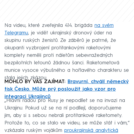
Na videu, které zveřejnila 414. brigáda
na svém
Telegramu
, je vidět ukrajinský dronový úder na
skupinu ruských ženistů. Ze záběrů je patrné, že
okupanti vyzbrojení protitankovými raketovými
komplety neměli proti náletům sebevražedných
bezpilotních letounů žádnou šanci. Raketometová
munice vysoce výbušného a hořlavého charakteru se
stala jejich zkázou.
MOHLO BY VÁS ZAJÍMAT:
Bravurní, chválí německý
tisk Česko. Může prý posloužit jako vzor pro
integraci Ukrajinců
„Hlavní radou pro Rusy je nepodílet se na invazi na
Ukrajinu. Pokud už se na ní podílejí, doporučujeme
jim, aby si s sebou nebrali protitankové raketomety.
Protože to, co se stalo ve videu, se může stát i vám,“
vzkázala ruským vojákům
proukrajinská analytická