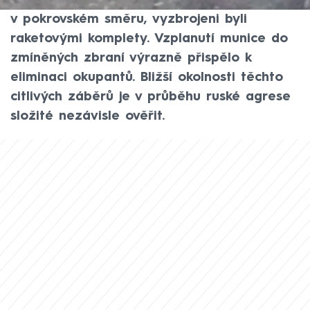
zlikvidovaly ruské ženisty. Ti se pohybovali
v pokrovském směru, vyzbrojeni byli
raketovými komplety. Vzplanutí munice do
zmíněných zbraní výrazně přispělo k
eliminaci okupantů. Bližší okolnosti těchto
citlivých záběrů je v průběhu ruské agrese
složité nezávisle ověřit.