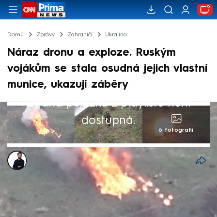
Domů
Zprávy
Zahraničí
Ukrajina
Náraz dronu a exploze. Ruským
vojákům se stala osudná jejich vlastní
munice, ukazují záběry
Žádná položka z playlistu není
dostupná.
6 fotografií
Marek Veselý
28. říj 2025, 06:12
Ukrajinská 414. brigáda se pochlubila novým
videem, na němž její sebevražedné drony