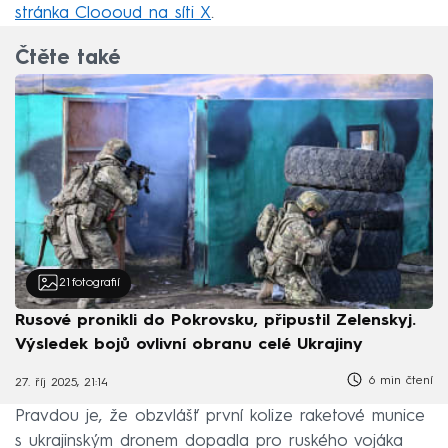
stránka Cloooud na síti X
.
Čtěte také
21
fotografií
Rusové pronikli do Pokrovsku, připustil Zelenskyj.
Výsledek bojů ovlivní obranu celé Ukrajiny
6 min čtení
27. říj 2025, 21:14
Pravdou je, že obzvlášť první kolize raketové munice
s ukrajinským dronem dopadla pro ruského vojáka