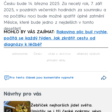
Česku bude 14. března 2025. Za necelý rok, 7. září
2025, v pozdních večerních hodinách za soumraku a
na počátku noci bude možné spatřit úplné zatmění
Měsíce, které bude jedno z nejdelších v tomto
desetiletí.
MOHLO BY VÁS ZAJÍMAT:
Rakovina plic bují rychle,
počítá se každý týden. Jak zkrátit cestu od
diagnózy k léčbě?
Failed to fetch
astronomie
Česko
věda a technika
vědecký výzkum
přírodní vědy
Pro tento článek jsou komentáře vypnuté
Návrhy pro vás
Žebříček nejhorších jídel světa.
Umístily se i tři české pokrmy, vévodí