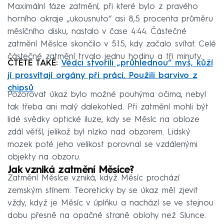
Maximální fáze zatmění, při které bylo z pravého
horního okraje „ukousnuto“ asi 8,5 procenta průměru
měsíčního disku, nastalo v čase 4:44. Částečné
zatmění Měsíce skončilo v 5:15, kdy začalo svítat. Celé
částečné zatmění trvalo jednu hodinu a tři minuty.
ČTĚTE TAKÉ:
Vědci stvořili „průhlednou“ myš, kůží
jí prosvítají orgány při práci. Použili barvivo z
chipsů
Pozorovat úkaz bylo možné pouhýma očima, nebyl
tak třeba ani malý dalekohled. Při zatmění mohli být
lidé svědky optické iluze, kdy se Měsíc na obloze
zdál větší, jelikož byl nízko nad obzorem. Lidský
mozek poté jeho velikost porovnal se vzdálenými
objekty na obzoru.
Jak vzniká zatmění Měsíce?
Zatmění Měsíce vzniká, když Měsíc prochází
zemským stínem. Teoreticky by se úkaz měl zjevit
vždy, když je Měsíc v úplňku a nachází se ve stejnou
dobu přesně na opačné straně oblohy než Slunce.