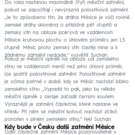
Do roka nastanou maximálně čtyři měsíční zatmění,
pokud se započítají i nevýrazná polostínová zatmění.
„Je to způsobeno tím, že dráha Měsíce je vůči rovině
zemské dráhy skloněna o přibližně pět stupňů a
zemský stín na obloze pokrývá ve vzdálenosti
Měsíce kruhovou plochu o úhlovém průměru jen 1,5
stupně. Měsíc proto zemský stín častěji mine a k
žádnému zatmění nedojde,“ vysvětlil Suchan.
Pokud je měsíční úplněk na obloze od zemského
stínu ve vzdálenosti menší než jeho úhlový průměr,
lze spatřit polostínové zatmění. Polostínové zatmění
je očima patrné v době, kdy se Měsíc nachází blízko
zemského stínu. „Vypadá to pak, jako by někdo
měsíční úplněk z okraje začadil černým kouřem.
Výraznější je zatmění částečné, které nastane ve
středu. Při něm se měsíční kotouč nachází zčásti
ponořen v plném zemském stínu,“ řekl Suchan.
Kdy bude v Česku další zatmění Měsíce
Další částečné zatmění Měsíce pozorovatelné v