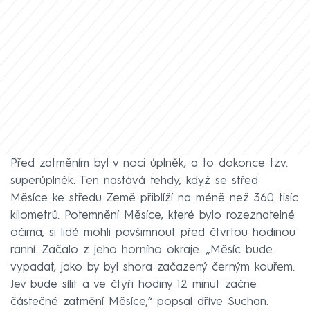
Před zatměním byl v noci úplněk, a to dokonce tzv.
superúplněk. Ten nastává tehdy, když se střed
Měsíce ke středu Země přiblíží na méně než 360 tisíc
kilometrů. Potemnění Měsíce, které bylo rozeznatelné
očima, si lidé mohli povšimnout před čtvrtou hodinou
ranní. Začalo z jeho horního okraje. „Měsíc bude
vypadat, jako by byl shora začazený černým kouřem.
Jev bude sílit a ve čtyři hodiny 12 minut začne
částečné zatmění Měsíce,“ popsal dříve Suchan.