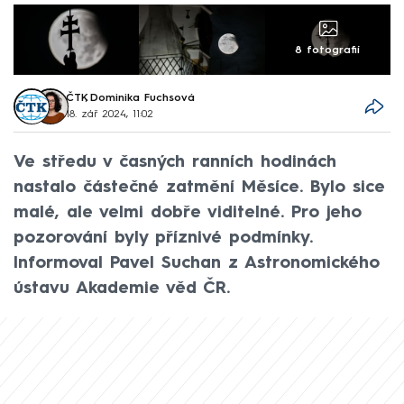
8 fotografií
ČTK
,
Dominika Fuchsová
18. zář 2024, 11:02
Ve středu v časných ranních hodinách
nastalo částečné zatmění Měsíce. Bylo sice
malé, ale velmi dobře viditelné. Pro jeho
pozorování byly příznivé podmínky.
Informoval Pavel Suchan z Astronomického
ústavu Akademie věd ČR.