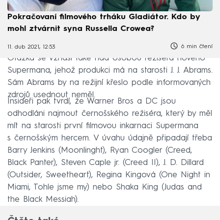
Pokračovaní filmového trháku Gladiátor. Kdo by
mohl ztvárnit syna Russella Crowea?
6 min čtení
11. dub 2021, 12:53
Otázka se vznáší také nad osobou režiséra nového
Supermana, jehož produkci má na starosti J. J. Abrams.
Sám Abrams by na režijní křeslo podle informovaných
zdrojů usednout neměl.
Insideři pak tvrdí, že Warner Bros a DC jsou
odhodláni najmout černošského režiséra, který by měl
mít na starosti první filmovou inkarnaci Supermana
s černošským hercem. V úvahu údajně připadají třeba
Barry Jenkins (Moonlinght), Ryan Coogler (Creed,
Black Panter), Steven Caple jr. (Creed II), J. D. Dillard
(Outsider, Sweetheart), Regina Kingová (One Night in
Miami, Tohle jsme my) nebo Shaka King (Judas and
the Black Messiah).