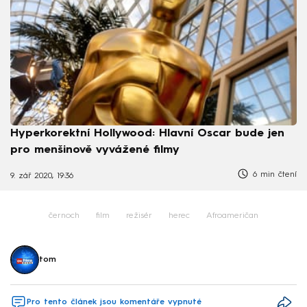
Hyperkorektní Hollywood: Hlavní Oscar bude jen
pro menšinově vyvážené filmy
6 min čtení
9. zář 2020, 19:36
černoch
film
režisér
herec
Afroameričan
tom
Pro tento článek jsou komentáře vypnuté