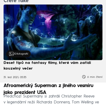
Čtěte také
10
fotografií
Deset tipů na fantasy filmy, které vám zařídí
kouzelný večer
6 min čtení
31. led 2021, 05:35
Afroamerický Superman z jiného vesmíru
jako prezident USA
Předchozí Supermany si zahráli Christopher Reeve
v legendární režii Richarda Donnera, Tom Welling ve