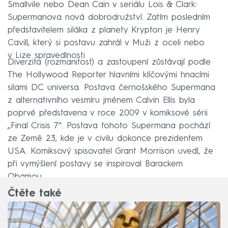
Smallvile nebo Dean Cain v seriálu Lois & Clark:
Supermanova nová dobrodružství. Zatím posledním
představitelem siláka z planety Krypton je Henry
Cavill, který si postavu zahrál v Muži z oceli nebo
v Lize spravedlnosti
Diverzita (rozmanitost) a zastoupení zůstávají podle
The Hollywood Reporter hlavními klíčovými hnacími
silami DC universa. Postava černošského Supermana
z alternativního vesmíru jménem Calvin Ellis byla
poprvé představena v roce 2009 v komiksové sérii
„Final Crisis 7“. Postava tohoto Supermana pochází
ze Země 23, kde je v civilu dokonce prezidentem
USA. Komiksový spisovatel Grant Morrison uvedl, že
při vymýšlení postavy se inspiroval Barackem
Obamou.
Čtěte také