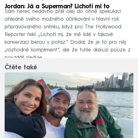
Jordan: Já a Superman? Lichotí mi to
Sám herec nedávno přilil olej do ohně spekulací
ohledně svého možného účinkování v hlavní roli
připravovaného snímku, když pro The Hollywood
Reporter řekl: „Lichotí mi, že mě lidé v takové
konverzaci berou v potaz.“ Dodal, že je to pro něj
„rozhodně kompliment“, ale že tuhle diskuzi pouze z
povzdálí sleduje.
Čtěte také