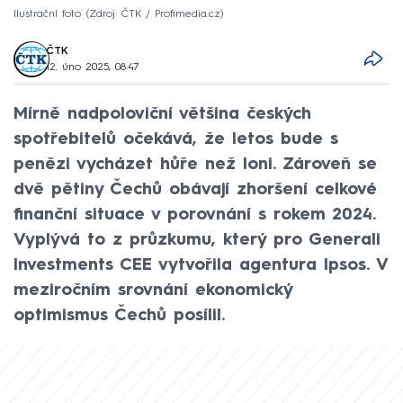
Ilustrační foto
Zdroj: ČTK / Profimedia.cz
ČTK
12. úno 2025, 08:47
Mírně nadpoloviční většina českých
spotřebitelů očekává, že letos bude s
penězi vycházet hůře než loni. Zároveň se
dvě pětiny Čechů obávají zhoršení celkové
finanční situace v porovnání s rokem 2024.
Vyplývá to z průzkumu, který pro Generali
Investments CEE vytvořila agentura Ipsos. V
meziročním srovnání ekonomický
optimismus Čechů posílil.