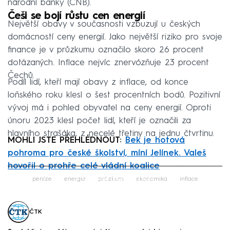
národní banky (ČNB).
Češi se bojí růstu cen energií
Největší obavy v současnosti vzbuzují u českých
domácností ceny energií. Jako největší riziko pro svoje
finance je v průzkumu označilo skoro 26 procent
dotázaných. Inflace nejvíc znervózňuje 23 procent
Čechů.
Podíl lidí, kteří mají obavy z inflace, od konce
loňského roku klesl o šest procentních bodů. Pozitivní
vývoj má i pohled obyvatel na ceny energií. Oproti
únoru 2023 klesl počet lidí, kteří je označili za
hlavního strašáka, z necelé třetiny na jednu čtvrtinu.
MOHLI JSTE PŘEHLÉDNOUT:
Bek je hotová
pohroma pro české školství, míní Jelínek. Valeš
hovořil o prohře celé vládní koalice
Failed to fetch
peníze
energie
průzkum
ekonomika
inflace
ČTK