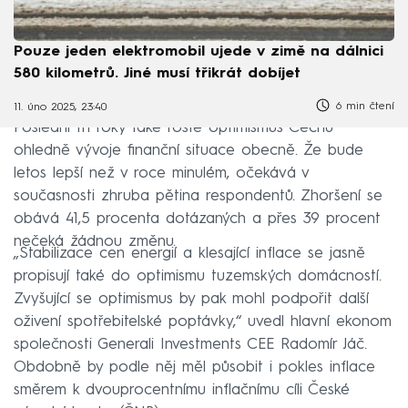
Pouze jeden elektromobil ujede v zimě na dálnici
580 kilometrů. Jiné musí třikrát dobíjet
6 min čtení
11. úno 2025, 23:40
Poslední tři roky také roste optimismus Čechů
ohledně vývoje finanční situace obecně. Že bude
letos lepší než v roce minulém, očekává v
současnosti zhruba pětina respondentů. Zhoršení se
obává 41,5 procenta dotázaných a přes 39 procent
nečeká žádnou změnu.
„Stabilizace cen energií a klesající inflace se jasně
propisují také do optimismu tuzemských domácností.
Zvyšující se optimismus by pak mohl podpořit další
oživení spotřebitelské poptávky,“ uvedl hlavní ekonom
společnosti Generali Investments CEE Radomír Jáč.
Obdobně by podle něj měl působit i pokles inflace
směrem k dvouprocentnímu inflačnímu cíli České