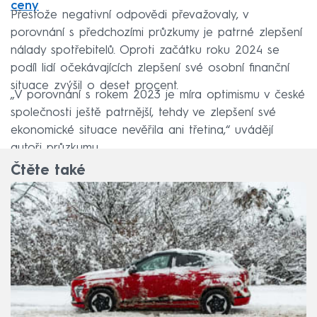
ceny
Přestože negativní odpovědi převažovaly, v
porovnání s předchozími průzkumy je patrné zlepšení
nálady spotřebitelů. Oproti začátku roku 2024 se
podíl lidí očekávajících zlepšení své osobní finanční
situace zvýšil o deset procent.
„V porovnání s rokem 2023 je míra optimismu v české
společnosti ještě patrnější, tehdy ve zlepšení své
ekonomické situace nevěřila ani třetina,“ uvádějí
autoři průzkumu.
Čtěte také