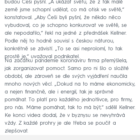
budou Češi pyšní. „A ukázat světu, že z tak malé
země jsme schopní udělat, co má otisk ve světě,“
konstatoval. „Aby Češi byli pyšní, že někdo něco
vybudoval, co je schopno konkurovat ve světě, se
ale nepodařilo,“ řekl na jedné z přednášek Kellner.
Podle něj to hodně souvisí s českou náturou,
konkrétně se závistí. „To se asi neprolomí, to tak
prostě je,“ uvažoval podnikatel.
Na začátku pandemie koronaviru firma přemýšlela,
jak zorganizovat pomoct. Samo pro ni šlo o složité
období, ale zároveň se dle svých vyjádření naučila
mnoho nových věcí. „Dokud na to máme ekonomicky,
a nejen finančně, ale i energií, tak je správné
pomáhat. To platí pro každého jednotlivce, pro firmy,
pro nás. Máme pomáhat, tak to má být,“ sdělil Kellner.
Ke konci videa dodal, že v byznysu se nevyhrává
vždy. Z každé prohry je ale třeba se poučit a
zlepšovat.