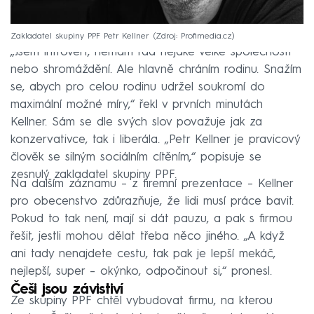
Zakladatel skupiny PPF Petr Kellner
Zdroj: Profimedia.cz
„Jsem introvert, nemám rád nějaké velké společnosti
nebo shromáždění. Ale hlavně chráním rodinu. Snažím
se, abych pro celou rodinu udržel soukromí do
maximální možné míry,“ řekl v prvních minutách
Kellner. Sám se dle svých slov považuje jak za
konzervativce, tak i liberála. „Petr Kellner je pravicový
člověk se silným sociálním cítěním,“ popisuje se
zesnulý zakladatel skupiny PPF.
Na dalším záznamu – z firemní prezentace – Kellner
pro obecenstvo zdůrazňuje, že lidi musí práce bavit.
Pokud to tak není, mají si dát pauzu, a pak s firmou
řešit, jestli mohou dělat třeba něco jiného. „A když
ani tady nenajdete cestu, tak pak je lepší mekáč,
nejlepší, super – okýnko, odpočinout si,“ pronesl.
Češi jsou závistiví
Ze skupiny PPF chtěl vybudovat firmu, na kterou