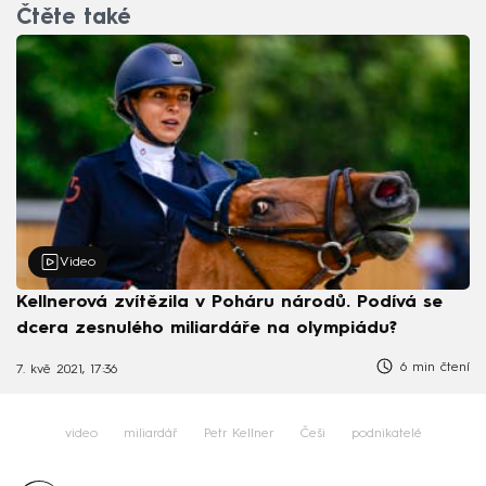
Čtěte také
Video
Kellnerová zvítězila v Poháru národů. Podívá se
dcera zesnulého miliardáře na olympiádu?
6 min čtení
7. kvě 2021, 17:36
video
miliardář
Petr Kellner
Češi
podnikatelé