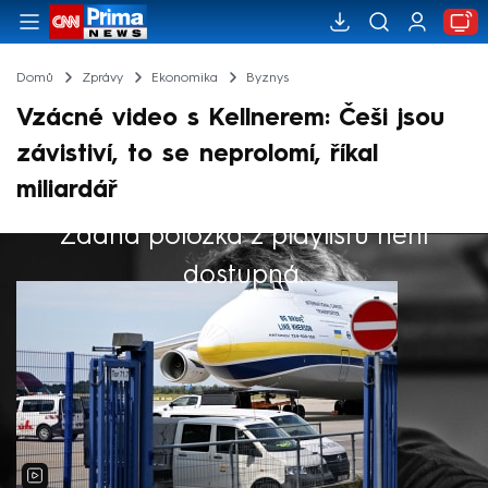
Domů
Zprávy
Ekonomika
Byznys
Vzácné video s Kellnerem: Češi jsou
závistiví, to se neprolomí, říkal
miliardář
Žádná položka z playlistu není
Výběr redakce
dostupná.