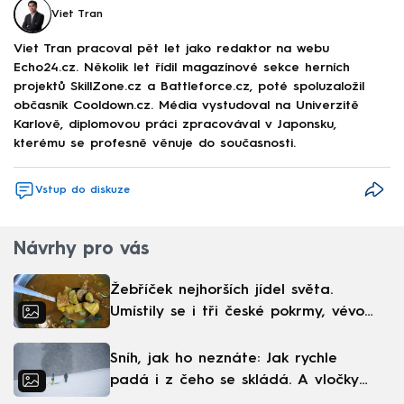
Viet Tran
Viet Tran pracoval pět let jako redaktor na webu
Echo24.cz. Několik let řídil magazínové sekce herních
projektů SkillZone.cz a Battleforce.cz, poté spoluzaložil
občasník Cooldown.cz. Média vystudoval na Univerzitě
Karlově, diplomovou práci zpracovával v Japonsku,
kterému se profesně věnuje do současnosti.
Vstup do diskuze
Návrhy pro vás
Žebříček nejhorších jídel světa.
Umístily se i tři české pokrmy, vévodí
skandinávská kuchyně
Sníh, jak ho neznáte: Jak rychle
padá i z čeho se skládá. A vločky
nejsou bílé