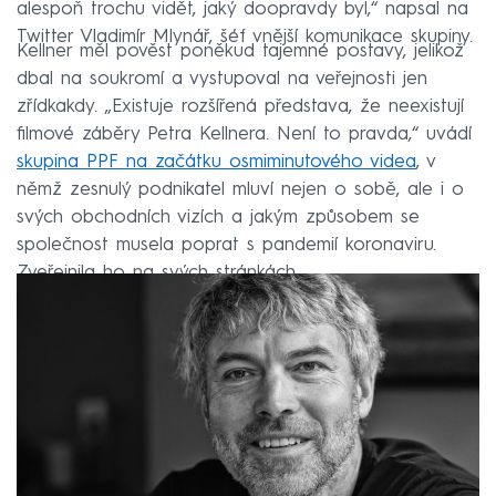
alespoň trochu vidět, jaký doopravdy byl,“ napsal na
Twitter Vladimír Mlynář, šéf vnější komunikace skupiny.
Kellner měl pověst poněkud tajemné postavy, jelikož
dbal na soukromí a vystupoval na veřejnosti jen
zřídkakdy. „Existuje rozšířená představa, že neexistují
filmové záběry Petra Kellnera. Není to pravda,“ uvádí
skupina PPF na začátku osmiminutového videa
, v
němž zesnulý podnikatel mluví nejen o sobě, ale i o
svých obchodních vizích a jakým způsobem se
společnost musela poprat s pandemií koronaviru.
Zveřejnila ho na svých stránkách.