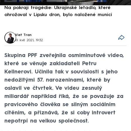
Na pokraji tragédie: Ukrajinské letadlo, které
P
ohrožoval v Lipsku dron, bylo naložené municí
e
Viet Tran
19. kvě 2021, 19:32
Skupina PPF zveřejnila osmiminutové video,
které se věnuje zakladateli Petru
Kellnerovi. Učinila tak v souvislosti s jeho
nedožitými 57. narozeninami, které by
oslavil ve čtvrtek. Ve videu zesnulý
miliardář například říká, že se považuje za
pravicového člověka se silným sociálním
cítěním, a přiznává, že si coby introvert
nepotrpí na velkou společnost.