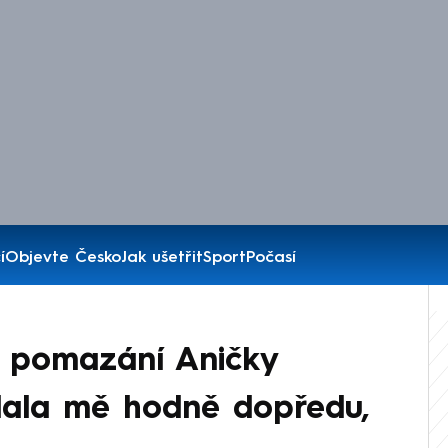
í
Objevte Česko
Jak ušetřit
Sport
Počasí
 pomazání Aničky
dala mě hodně dopředu,