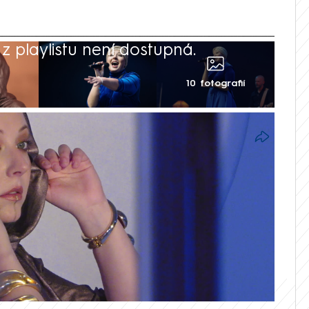
 playlistu není dostupná.
10 fotografií
 sebe, popsal charakter zesnulé Aničky
z Jiří Veith. Zpěvačka ho poprosila o
běhlo v pátek, tedy dva dny před tím,
u i křtil na Annu Julii, u jejího lůžka
 Blesk.