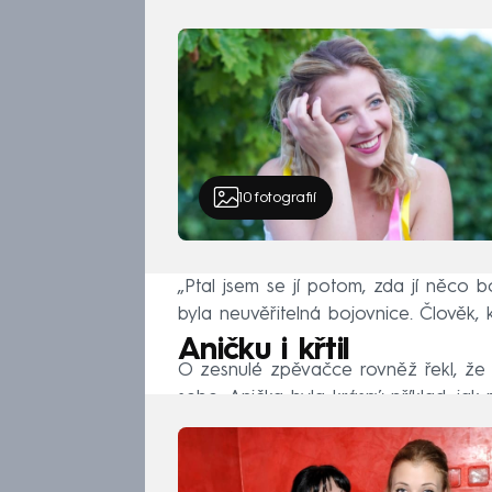
10
fotografií
„Ptal jsem se jí potom, zda jí něco bol
byla neuvěřitelná bojovnice. Člověk, k
Aničku i křtil
O zesnulé zpěvačce rovněž řekl, že b
sebe. Anička byla krásný příklad, jak