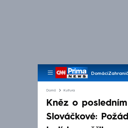
Domácí
Zahranič
Pořady
Domů
Kultura
Kněz o posledním
Slováčkové: Požá