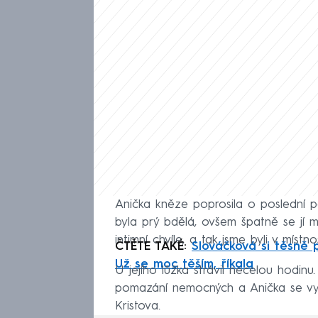
Anička kněze poprosila o poslední p
byla prý bdělá, ovšem špatně se jí ml
intimní chvíle, a tak jsme byli v místn
ČTĚTE TAKÉ:
Slováčková si těsně 
Už se moc těším, říkala
U jejího lůžka strávil necelou hodin
pomazání nemocných a Anička se vyzp
Kristova.