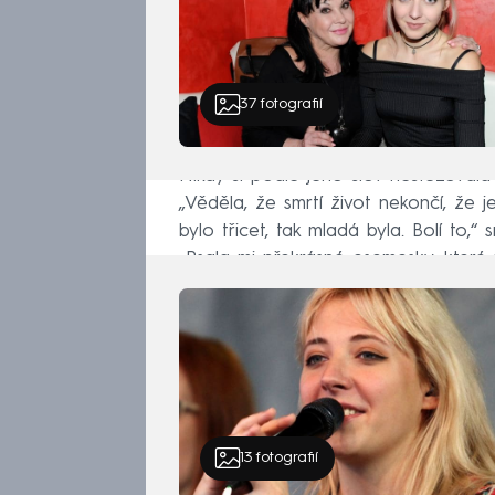
37
fotografií
Nikdy si podle jeho slov nestěžoval
„Věděla, že smrtí život nekončí, že 
bylo třicet, tak mladá byla. Bolí to,“ 
„Psala mi překrásné esemesky, které 
13
fotografií