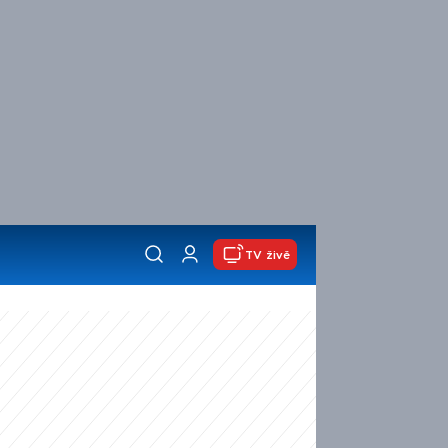
TV živě