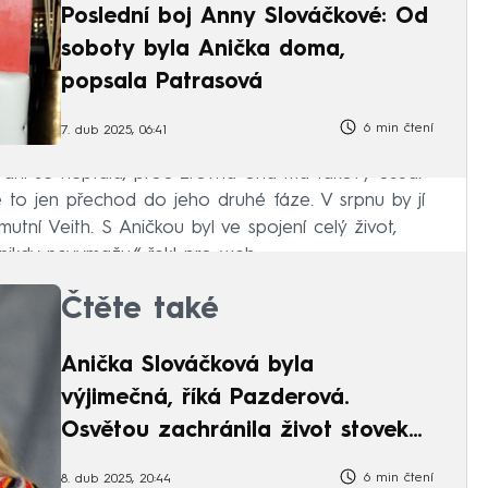
Poslední boj Anny Slováčkové: Od
soboty byla Anička doma,
popsala Patrasová
6 min čtení
7. dub 2025, 06:41
a ani se neptala, proč zrovna ona má takový osud.
je to jen přechod do jeho druhé fáze. V srpnu by jí
smutní Veith. S Aničkou byl ve spojení celý život,
nikdy nevymažu,“ řekl pro web.
Čtěte také
Anička Slováčková byla
výjimečná, říká Pazderová.
Osvětou zachránila život stovek
žen
6 min čtení
8. dub 2025, 20:44