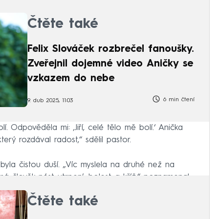
Čtěte také
Felix Slováček rozbrečel fanoušky.
Zveřejnil dojemné video Aničky se
vzkazem do nebe
6 min čtení
9. dub 2025, 11:03
í. Odpověděla mi: ‚Jiří, celé tělo mě bolí.‘ Anička
terý rozdával radost,“ sdělil pastor.
yla čistou duší. „Víc myslela na druhé než na
 má člověk nést utrpení, bolest a kříž,“ poznamenal.
Čtěte také