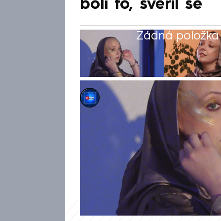
bolí to, svěřil se
Žádná položka z
CNN Prima NEWS
10. dub 2025, 07:07
Více myslela na druhé než na
Slováčkové římskokatolický kně
poslední pomazání, které pro
než zemřela. Páter, který Aničk
strávil hodinu. Píše o tom web