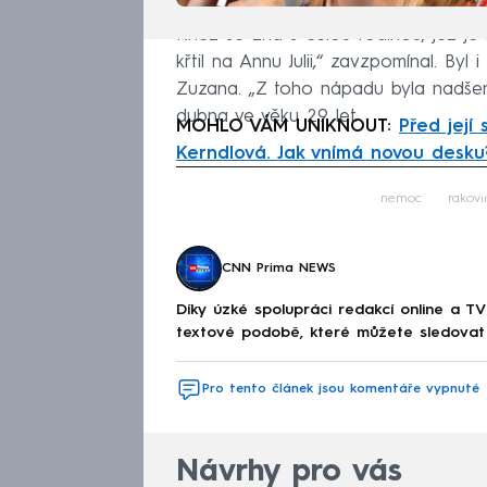
Kněz se zná s celou rodinou, jež je 
křtil na Annu Julii,“ zavzpomínal. Byl
Zuzana. „Z toho nápadu byla nadše
dubna ve věku 29 let.
MOHLO VÁM UNIKNOUT:
Před její 
Kerndlová. Jak vnímá novou desku
Fa
nemoc
rakovi
CNN Prima NEWS
Díky úzké spolupráci redakcí online a TV
textové podobě, které můžete sledovat v
Pro tento článek jsou komentáře vypnuté
Návrhy pro vás