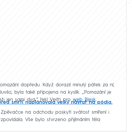
omazání dopředu. Když dorazil minulý pátek za ní,
uvilo, byla také připojena na kyslík. „Pomazání je
osti jen sami dva,“ řekl Veith pro
web Blesk
.
před smrtí naplánovala velký návrat na pódia.
u. Zpěvačce na odchodu poskytl svátost smíření i
ovídala. Vše bylo stvrzeno přijímáním těla