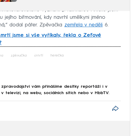
římskokatolického vyznání. „Malinkatou Aničku jsem
 i u jejího biřmování, kdy navrhl umělkyni jméno
ná,“ dodal páter. Zpěvačka
zemřela v neděli
6.
smrtí jsme si vše vyříkaly, řekla o Zeťové
?
iled to fetch
na
zpěvačka
úmrtí
herečka
 zpravodajství vám přinášíme desítky reportáží i v
 televizi, na webu, sociálních sítích nebo v HbbTV.