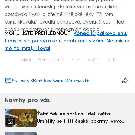
zkolabovala. Odnesli ji do lékařské místnosti, kde
dostávala kyslík a zřejmě i nějaké léky. Při tom
komunikovala,“ uvedla Langeová. „Nějaký čas ji teď
budou monitorovat v nemocnici,“ dodala.
MOHLI JSTE PŘEHLÉDNOUT:
Konec Krpálkova snu.
Judista se po vyřazení neubránil slzám. Nesmírně
mě to mrzí, litoval
Failed to fetch
zdraví
Olympijské hry
Paříž
plavání
sport
Pro tento článek jsou komentáře vypnuté
Návrhy pro vás
Žebříček nejhorších jídel světa.
Umístily se i tři české pokrmy, vévodí
skandinávská kuchyně