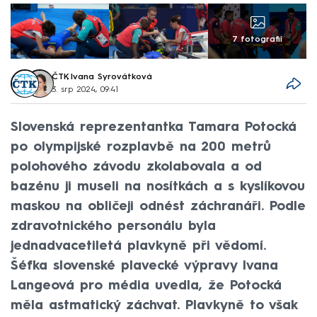
7 fotografií
ČTK
,
Ivana Syrovátková
3. srp 2024, 09:41
Slovenská reprezentantka Tamara Potocká
po olympijské rozplavbě na 200 metrů
polohového závodu zkolabovala a od
bazénu ji museli na nosítkách a s kyslíkovou
maskou na obličeji odnést záchranáři. Podle
zdravotnického personálu byla
jednadvacetiletá plavkyně při vědomí.
Šéfka slovenské plavecké výpravy Ivana
Langeová pro média uvedla, že Potocká
měla astmatický záchvat. Plavkyně to však