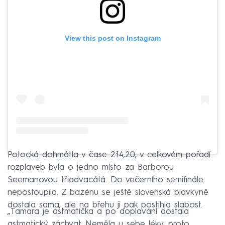
View this post on Instagram
Potocká dohmátla v čase 2:14,20, v celkovém pořadí
rozplaveb byla o jedno místo za Barborou
Seemanovou třiadvacátá. Do večerního semifinále
nepostoupila. Z bazénu se ještě slovenská plavkyně
dostala sama, ale na břehu ji pak postihla slabost.
„Tamara je astmatička a po doplavání dostala
astmatický záchvat. Neměla u sebe léky, proto