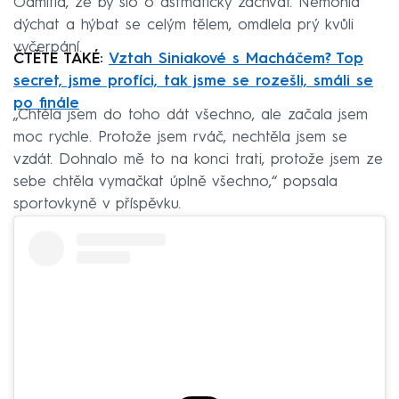
Odmítla, že by šlo o astmatický záchvat. Nemohla
dýchat a hýbat se celým tělem, omdlela prý kvůli
vyčerpání.
ČTĚTE TAKÉ:
Vztah Siniakové s Macháčem? Top
secret, jsme profíci, tak jsme se rozešli, smáli se
po finále
„Chtěla jsem do toho dát všechno, ale začala jsem
moc rychle. Protože jsem rváč, nechtěla jsem se
vzdát. Dohnalo mě to na konci trati, protože jsem ze
sebe chtěla vymačkat úplně všechno,“ popsala
sportovkyně v příspěvku.