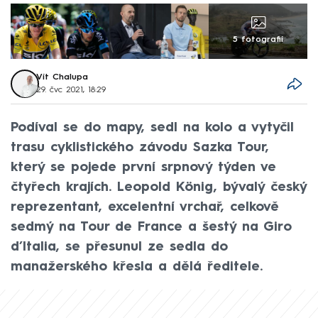
5 fotografií
Vít Chalupa
29. čvc 2021, 18:29
Podíval se do mapy, sedl na kolo a vytyčil
trasu cyklistického závodu Sazka Tour,
který se pojede první srpnový týden ve
čtyřech krajích. Leopold König, bývalý český
reprezentant, excelentní vrchař, celkově
sedmý na Tour de France a šestý na Giro
d’Italia, se přesunul ze sedla do
manažerského křesla a dělá ředitele.