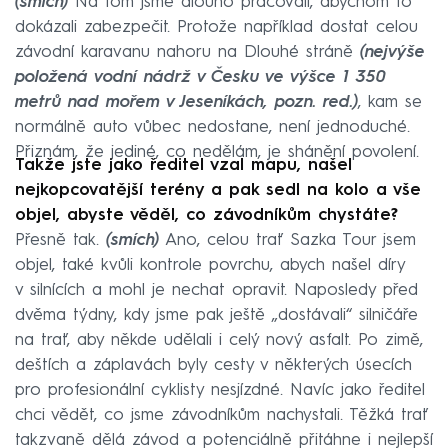
(smích)
Na tom jsme dlouho pracovali, abychom to
dokázali zabezpečit. Protože například dostat celou
závodní karavanu nahoru na Dlouhé stráně
(nejvýše
položená vodní nádrž v Česku ve výšce 1 350
metrů nad mořem v Jeseníkách, pozn. red.)
, kam se
normálně auto vůbec nedostane, není jednoduché.
Přiznám, že jediné, co nedělám, je shánění povolení.
Takže jste jako ředitel vzal mapu, našel
nejkopcovatější terény a pak sedl na kolo a vše
objel, abyste věděl, co závodníkům chystáte?
Přesně tak.
(smích)
Ano, celou trať Sazka Tour jsem
objel, také kvůli kontrole povrchu, abych našel díry
v silnících a mohl je nechat opravit. Naposledy před
dvěma týdny, kdy jsme pak ještě „dostávali“ silničáře
na trať, aby někde udělali i celý nový asfalt. Po zimě,
deštích a záplavách byly cesty v některých úsecích
pro profesionální cyklisty nesjízdné. Navíc jako ředitel
chci vědět, co jsme závodníkům nachystali. Těžká trať
takzvaně dělá závod a potenciálně přitáhne i nejlepší