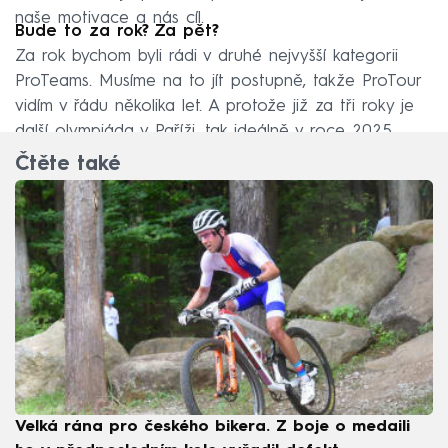
naše motivace a nás cíl.
Bude to za rok? Za pět?
Za rok bychom byli rádi v druhé nejvyšší kategorii
ProTeams. Musíme na to jít postupně, takže ProTour
vidím v řádu několika let. A protože již za tři roky je
další olympiáda v Paříži, tak ideálně v roce 2025.
Čtěte také
Velká rána pro českého bikera. Z boje o medaili