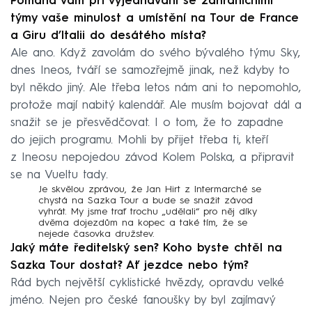
Pomáhá vám při vyjednávání se zahraničními
týmy vaše minulost a umístění na Tour de France
a Giru d’Italii do desátého místa?
Ale ano. Když zavolám do svého bývalého týmu Sky,
dnes Ineos, tváří se samozřejmě jinak, než kdyby to
byl někdo jiný. Ale třeba letos nám ani to nepomohlo,
protože mají nabitý kalendář. Ale musím bojovat dál a
snažit se je přesvědčovat. I o tom, že to zapadne
do jejich programu. Mohli by přijet třeba ti, kteří
z Ineosu nepojedou závod Kolem Polska, a připravit
se na Vueltu tady.
Je skvělou zprávou, že Jan Hirt z Intermarché se
chystá na Sazka Tour a bude se snažit závod
vyhrát. My jsme trať trochu „udělali“ pro něj díky
dvěma dojezdům na kopec a také tím, že se
nejede časovka družstev.
Jaký máte ředitelský sen? Koho byste chtěl na
Sazka Tour dostat? Ať jezdce nebo tým?
Rád bych největší cyklistické hvězdy, opravdu velké
jméno. Nejen pro české fanoušky by byl zajímavý