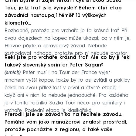
Chtěl byste si zajet letošní cyklistickou Sazka
Tour, jejíž trať jste vymyslel? Během čtyř etap
závodníci nastoupají téměř 10 výškových
kilometrů…
Rozhodně, protože pro vrchaře je to krásná trať. Při
dvou dojezdech na kopec může ukázat, co v něm je.
Hlavně půjde o spravedlivý závod. Nebude
rozhodovat náhoda, protože pro ni nebude prostor.
Řekl jste pro vrchaře krásná trať. Ale co by jí řekl
takový slovenský sprinter Peter Sagan?
(smích)
Peter musí i na Tour der France vyjet
mnohem vyšší kopce, takže by to asi zvládl a pak by
čekal na svou příležitost v první a čtvrté etapě, i
když ani v nich to nebude jednoduché. Pro každého
je v tomto ročníku Sazka Tour něco: pro sprintery i
vrchaře. Poslední etapa je klasikářská.
Přerodil jste se závodníka na ředitele závodu.
Pomáhá vám jako manažerovi znalost prostředí,
protože pocházíte z regionu, a také vaše