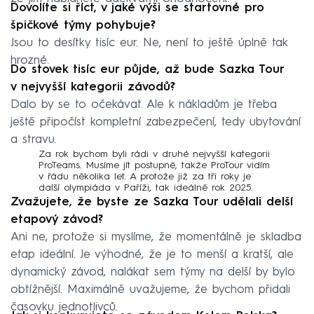
Dovolíte si říct, v jaké výši se startovné pro
špičkové týmy pohybuje?
Jsou to desítky tisíc eur. Ne, není to ještě úplně tak
hrozné.
Do stovek tisíc eur půjde, až bude Sazka Tour
v nejvyšší kategorii závodů?
Dalo by se to očekávat. Ale k nákladům je třeba
ještě připočíst kompletní zabezpečení, tedy ubytování
a stravu.
Za rok bychom byli rádi v druhé nejvyšší kategorii
ProTeams. Musíme jít postupně, takže ProTour vidím
v řádu několika let. A protože již za tři roky je
další olympiáda v Paříži, tak ideálně rok 2025.
Zvažujete, že byste ze Sazka Tour udělali delší
etapový závod?
Ani ne, protože si myslíme, že momentálně je skladba
etap ideální. Je výhodné, že je to menší a kratší, ale
dynamický závod, nalákat sem týmy na delší by bylo
obtížnější. Maximálně uvažujeme, že bychom přidali
časovku jednotlivců.