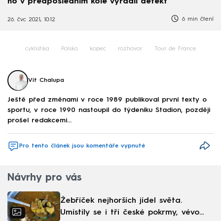
ho v předposledním kole vyřadil defekt
6 min čtení
26. čvc 2021, 10:12
cyklistika
Polsko
kopec
rozhovor
Tour de France
Vít Chalupa
Ještě před změnami v roce 1989 publikoval první texty o
sportu, v roce 1990 nastoupil do týdeníku Stadion, později
prošel redakcemi...
Pro tento článek jsou komentáře vypnuté
Návrhy pro vás
Žebříček nejhorších jídel světa.
Umístily se i tři české pokrmy, vévodí