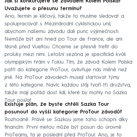
Jak si konkurujete se závodem Kolem Polska?
Uvažujete o přesunu termínu?
Ano, termín je klíčový, takže to musíme sledovat a
spolupracovat s Mezinárodní cyklistickou unií,
abychom našemu závodu dali punc výjimečnosti.
Nemůže být ani hned po Tour de France, ale ani
těsně před Vueltou. Chceme se přesně trefit do
proluky mezi nimi. Letošní sezóna je specifická kvůli
olympijským hrám v Tokiu. Tím, že závod Kolem Polska
patří do kategorie ProTour, ovlivňuje nás méně než
jiné. Na ProTour závodech musejí startovat týmy
z této kategorie. Navíc každou stáj tvoří tři družstva,
takže mají pořád dost lidí, které by mohly na Sazka
Tour poslat.
Existuje plán, že byste chtěli Sazka Tour
posunout do vyšší kategorie ProTour závodů?
Rozhodně. Právě se Sazkou jsme toho schopni díky
financím. První metou může být posun do úrovně
ProTeams, ta je poslední před ProTour. Ano, je to