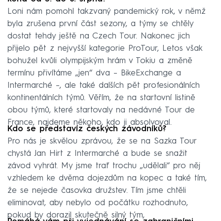
Loni nám pomohl takzvaný pandemický rok, v němž
byla zrušena první část sezony, a týmy se chtěly
dostat tehdy ještě na Czech Tour. Nakonec jich
přijelo pět z nejvyšší kategorie ProTour, Letos však
bohužel kvůli olympijským hrám v Tokiu a změně
termínu přivítáme „jen“ dva – BikeExchange a
Intermarché –, ale také dalších pět profesionálních
kontinentálních týmů. Věřím, že na startovní listině
obou týmů, které startovaly na nedávné Tour de
France, najdeme někoho, kdo ji absolvoval.
Kdo se představíz českých závodníků?
Pro nás je skvělou zprávou, že se na Sazka Tour
chystá Jan Hirt z Intermarché a bude se snažit
závod vyhrát. My jsme trať trochu „udělali“ pro něj
vzhledem ke dvěma dojezdům na kopec a také tím,
že se nejede časovka družstev. Tím jsme chtěli
eliminovat, aby nebylo od počátku rozhodnuto,
pokud by dorazil skutečně silný tým,