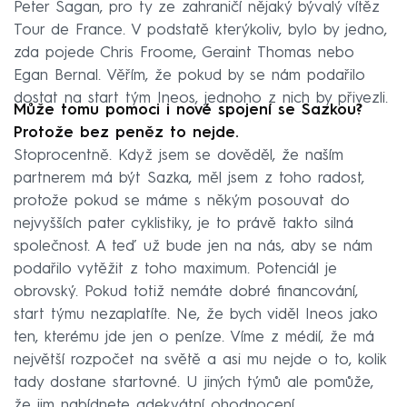
Peter Sagan, pro ty ze zahraničí nějaký bývalý vítěz
Tour de France. V podstatě kterýkoliv, bylo by jedno,
zda pojede Chris Froome, Geraint Thomas nebo
Egan Bernal. Věřím, že pokud by se nám podařilo
dostat na start tým Ineos, jednoho z nich by přivezli.
Může tomu pomoci i nové spojení se Sazkou?
Protože bez peněz to nejde.
Stoprocentně. Když jsem se dověděl, že naším
partnerem má být Sazka, měl jsem z toho radost,
protože pokud se máme s někým posouvat do
nejvyšších pater cyklistiky, je to právě takto silná
společnost. A teď už bude jen na nás, aby se nám
podařilo vytěžit z toho maximum. Potenciál je
obrovský. Pokud totiž nemáte dobré financování,
start týmu nezaplatíte. Ne, že bych viděl Ineos jako
ten, kterému jde jen o peníze. Víme z médií, že má
největší rozpočet na světě a asi mu nejde o to, kolik
tady dostane startovné. U jiných týmů ale pomůže,
že jim nabídnete adekvátní ohodnocení.