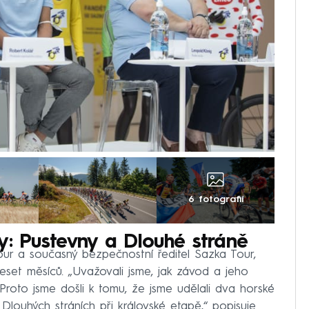
6 fotografií
y: Pustevny a Dlouhé stráně
our a současný bezpečnostní ředitel Sazka Tour,
deset měsíců. „Uvažovali jsme, jak závod a jeho
roto jsme došli k tomu, že jsme udělali dva horské
Dlouhých stráních při královské etapě,“ popisuje