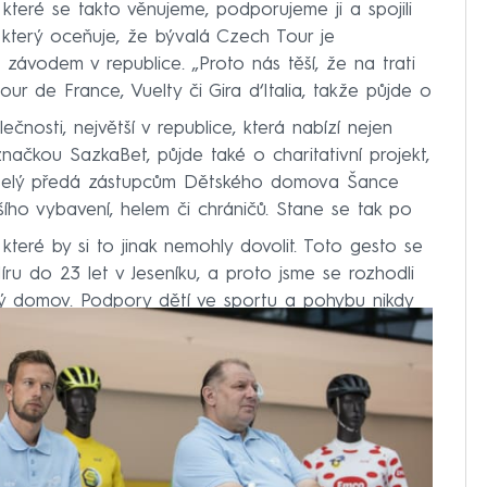
, které se takto věnujeme, podporujeme ji a spojili
, který oceňuje, že bývalá Czech Tour je
m závodem v republice. „Proto nás těší, že na trati
Tour de France, Vuelty či Gira d‘Italia, takže půjde o
čnosti, největší v republice, která nabízí nejen
značkou SazkaBet, půjde také o charitativní projekt,
 Veselý předá zástupcům Dětského domova Šance
ho vybavení, helem či chráničů. Stane se tak po
i, které by si to jinak nemohly dovolit. Toto gesto se
ru do 23 let v Jeseníku, a proto jsme se rozhodli
ký domov. Podpory dětí ve sportu a pohybu nikdy
ditel komunikace Sazky.