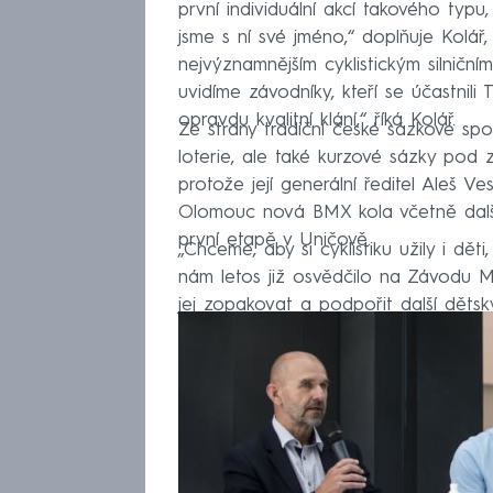
první individuální akcí takového typu
jsme s ní své jméno,“ doplňuje Kolář
nejvýznamnějším cyklistickým silniční
uvidíme závodníky, kteří se účastnili 
opravdu kvalitní klání,“ říká Kolář.
Ze strany tradiční české sázkové spole
loterie, ale také kurzové sázky pod 
protože její generální ředitel Aleš
Olomouc nová BMX kola včetně další
první etapě v Uničově.
„Chceme, aby si cyklistiku užily i dět
nám letos již osvědčilo na Závodu Mí
jej zopakovat a podpořit další děts
není dost,“ říká Václav Friedmann, ře