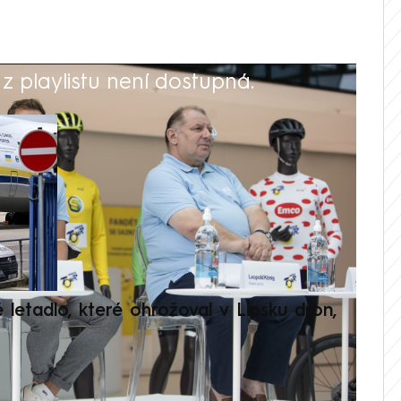
 playlistu není dostupná.
V
é letadlo, které ohrožoval v Lipsku dron,
Přilá
polit