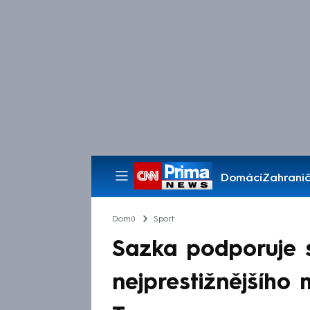
Domácí
Zahranič
Pořady
Domů
Sport
Sazka podporuje s
nejprestižnějšíh