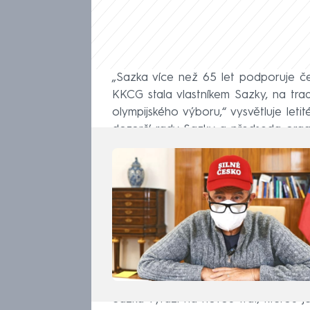
„Sazka více než 65 let podporuje če
KKCG stala vlastníkem Sazky, na tra
olympijského výboru,“ vysvětluje let
dozorčí rady Sazky a předseda orga
Sazka vyráží na novou trať, kterou j