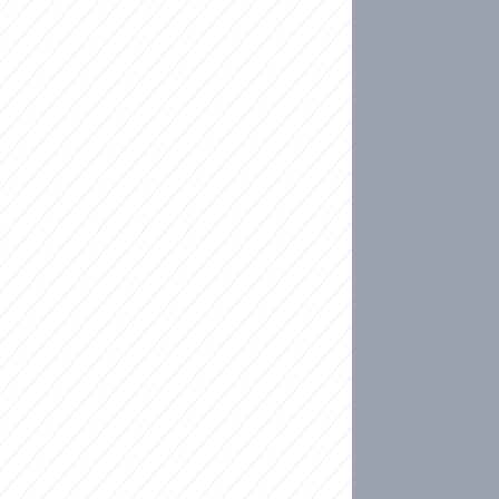
ideo
kat migranty do Česka? Sami by odešli, tvrdí exp
ické sebevraždě