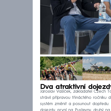
Dva atraktivní dojezd
Jaroslav Vašíček, zakladatel Czech T
strávil přípravou třináctého ročníku 
systém změnit a posunout dopředu. P
dojezdy, první na Pustevny, druhý na 