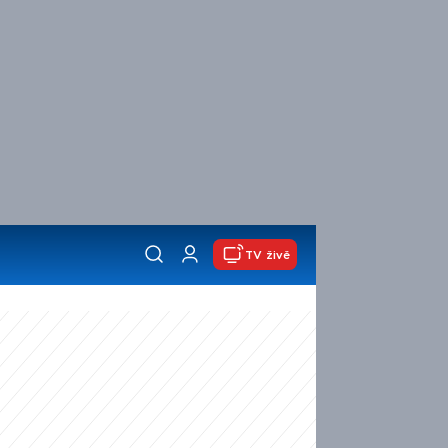
TV živě