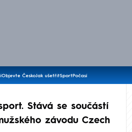
í
Objevte Česko
Jak ušetřit
Sport
Počasí
port. Stává se součástí
o mužského závodu Czech