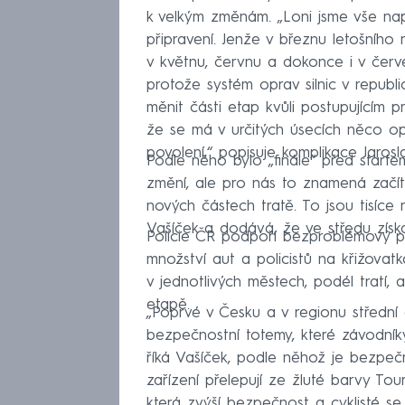
k velkým změnám. „Loni jsme vše napl
připravení. Jenže v březnu letošního 
v květnu, červnu a dokonce i v červe
protože systém oprav silnic v repub
měnit části etap kvůli postupujícím p
že se má v určitých úsecích něco o
povolení,“ popisuje komplikace Jarosl
Podle něho bylo „finále“ před starte
změní, ale pro nás to znamená začí
nových částech tratě. To jsou tisíce n
Vašíček a dodává, že ve středu získ
Policie ČR podpoří bezproblémový 
množství aut a policistů na křižovat
v jednotlivých městech, podél tratí, a
etapě.
„Poprvé v Česku a v regionu střední
bezpečnostní totemy, které závodníky
říká Vašíček, podle něhož je bezpeč
zařízení přelepují ze žluté barvy To
která zvýší bezpečnost a cyklisté 