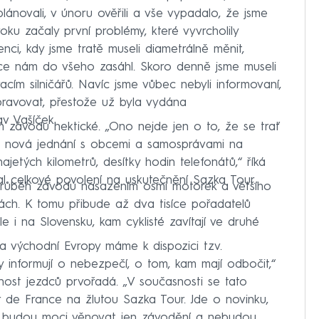
ánovali, v únoru ověřili a vše vypadalo, že jsme
roku začaly první problémy, které vyvrcholily
nci, kdy jsme tratě museli diametrálně měnit,
lice nám do všeho zasáhl. Skoro denně jsme museli
racím silničářů. Navíc jsme vůbec nebyli informovaní,
pravovat, přestože už byla vydána
av Vašíček.
m závodu hektické. „Ono nejde jen o to, že se trať
t nová jednání s obcemi a samosprávami na
ajetých kilometrů, desítky hodin telefonátů,“ říká
al celkové povolení na uskutečnění Sazka Tour.
průběh závodu nasazením osmi motorek a většího
kách. K tomu přibude až dva tisíce pořadatelů
le i na Slovensku, kam cyklisté zavítají ve druhé
 a východní Evropy máme k dispozici tzv.
 informují o nebezpečí, o tom, kam mají odbočit,“
nost jezdců prvořadá. „V současnosti se tato
ur de France na žlutou Sazka Tour. Jde o novinku,
se budou moci věnovat jen závodění a nebudou