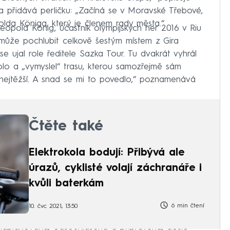
 a přidává perličku: „Začíná se v Moravské Třebové,
olda Königa, který je členem rady města.“
eopold König, účastník olympijských her 2016 v Riu
se může pochlubit celkově šestým místem z Gira
e ujal role ředitele Sazka Tour. Tu dvakrát vyhrál
olo a „vymyslel“ trasu, kterou samozřejmě sám
o nejtěžší. A snad se mi to povedlo,“ poznamenává
Čtěte také
Elektrokola bodují: Přibývá ale
úrazů, cyklisté volají záchranáře i
kvůli baterkám
6 min čtení
10. čvc 2021, 13:50
naplánovaná, odsouhlasená a připravená, došlo