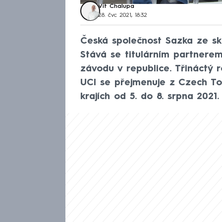
Vít Chalupa
28. čvc 2021, 18:32
Česká společnost Sazka ze skup
Stává se titulárním partnere
závodu v republice. Třináctý 
UCI se přejmenuje z Czech To
krajích od 5. do 8. srpna 2021.