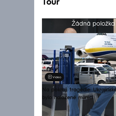
Tour
Žádná položka z
Výběr redakce
Video
Na pokraji tragédie: Ukrajinsk
bylo naložené municí