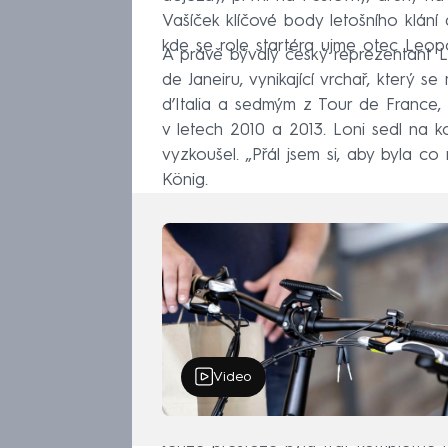
Vašíček klíčové body letošního klání
kde se role startéra ujme otec Leop
A právě bývalý český reprezentant L
de Janeiru, vynikající vrchař, který 
d’Italia a sedmým z Tour de France, s
v letech 2010 a 2013. Loni sedl na k
vyzkoušel. „Přál jsem si, aby byla c
König.
Video
Jenže přestože byla trať kompletně 