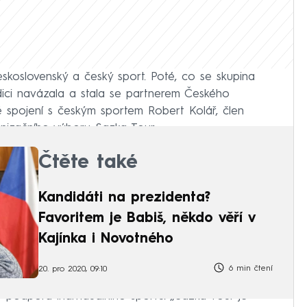
skoslovenský a český sport. Poté, co se skupina
dici navázala a stala se partnerem Českého
ité spojení s českým sportem Robert Kolář, člen
nizačního výboru Sazka Tour.
Čtěte také
Kandidáti na prezidenta?
Favoritem je Babiš, někdo věří v
Kajínka i Novotného
6 min čtení
20. pro 2020, 09:10
e podpora individuálního sportu. „Sazka Tour je