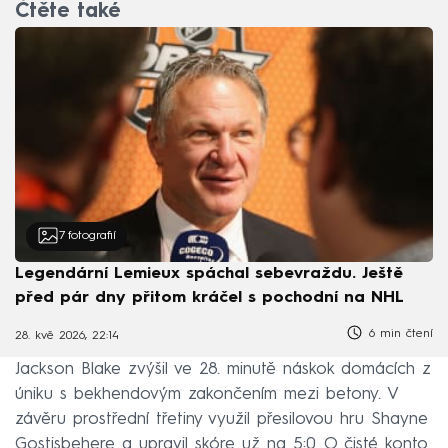
Čtěte také
7
fotografií
Legendární Lemieux spáchal sebevraždu. Ještě
před pár dny přitom kráčel s pochodní na NHL
6 min čtení
28. kvě 2026, 22:14
Jackson Blake zvýšil ve 28. minutě náskok domácích z
úniku s bekhendovým zakončením mezi betony. V
závěru prostřední třetiny využil přesilovou hru Shayne
Gostisbehere a upravil skóre už na 5:0. O čisté konto