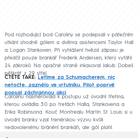
Pod rozhodující bod Caroliny se podepsali v pátečním
utkání shodně gólem a dvěma asistencemi Taylor Hall
a Logan Stankoven. Při vyhlášení hvězd zápasu je
předčil pouze brankář Frederik Andersen, který vytáhl
24 zákroků. Na opačné straně inkasoval Jakub Dobeš
pětkrát z 29 střel.
ČTĚTE TAKÉ:
Letíme za Schumacherem, nic
netočte, zaznělo ve vrtulníku. Pilot poprvé
popsal záchrannou akci
Carolinu nasměrovala k postupu už úvodní třetina,
kterou ovládla 3:0 po trefách Halla, Stankovena a
Erika Robinsona. Kouč Montrealu Martin St. Louis si u
úvodní branky vzal trenérskou výzvu kvůli
nedovolenému bránění brankáři, ale gól platil.