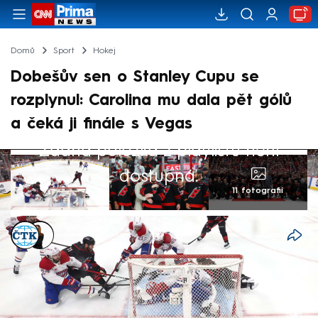
Domů
Sport
Hokej
Dobešův sen o Stanley Cupu se
rozplynul: Carolina mu dala pět gólů
a čeká ji finále s Vegas
Žádná položka z playlistu není
dostupná.
11 fotografií
ČTK
,
Michaela Bartošová
30. kvě 2026, 06:55
Hokejisté Caroliny porazili doma Montreal
6:1 a poprvé od roku 2006 postoupili do