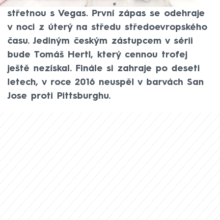
finále NHL. V boji o Stanleyův pohár se
střetnou s Vegas. První zápas se odehraje
v noci z úterý na středu středoevropského
času. Jediným českým zástupcem v sérii
bude Tomáš Hertl, který cennou trofej
ještě nezískal. Finále si zahraje po deseti
letech, v roce 2016 neuspěl v barvách San
Jose proti Pittsburghu.