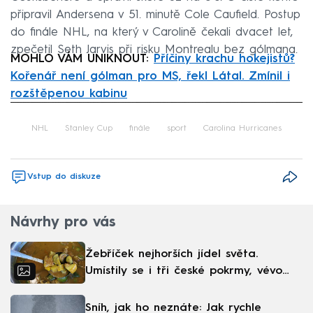
připravil Andersena v 51. minutě Cole Caufield. Postup
do finále NHL, na který v Carolině čekali dvacet let,
zpečetil Seth Jarvis při risku Montrealu bez gólmana.
MOHLO VÁM UNIKNOUT:
Příčiny krachu hokejistů?
Kořenář není gólman pro MS, řekl Látal. Zmínil i
rozštěpenou kabinu
Failed to fetch
NHL
Stanley Cup
finále
sport
Carolina Hurricanes
Vstup do diskuze
Návrhy pro vás
Žebříček nejhorších jídel světa.
Umístily se i tři české pokrmy, vévodí
skandinávská kuchyně
Sníh, jak ho neznáte: Jak rychle