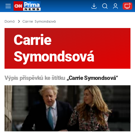
Domů
Carrie Symondsová
Carrie
Symondsová
Výpis příspěvků ke štítku
„Carrie Symondsová“