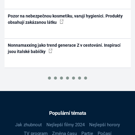
Pozor na nebezpečnou kosmetiku, varují hygienici. Produkty
obsahují zakázanou látku
Nonnamaxxing jako trend generace Z v cestování. Inspirací
jsou italské babičky
Populární témata
Jak zhubnout
Nejlepší filmy 2024
Nejlepší horory
TV program
Změna času
Partie
Počasí