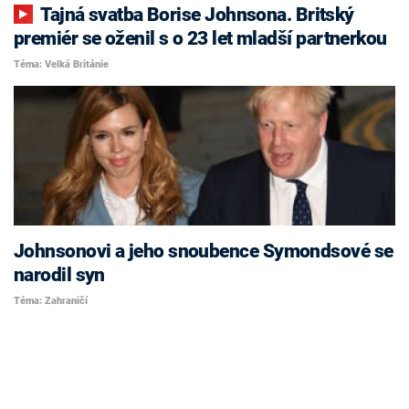
Tajná svatba Borise Johnsona. Britský
premiér se oženil s o 23 let mladší partnerkou
Téma: Velká Británie
Johnsonovi a jeho snoubence Symondsové se
narodil syn
Téma: Zahraničí