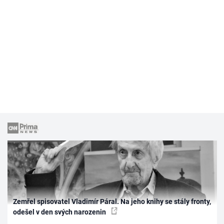
Zemřel spisovatel Vladimír Páral. Na jeho knihy se stály fronty,
odešel v den svých narozenin