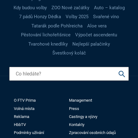
Kdy budou volby
ZOO Nové začátky
Auto – katalog
7 pádů Honzy Dědka
Volby 2025
Svařené víno
Tatarák podle Pohlreicha
Aloe vera
Pěstování lichořeřišnice
Výpočet ascendentu
Tvarohové knedlíky
Nejlepší palačinky
Švestkový koláč
O FTV Prima
Management
Volná místa
Press
Reklama
Castingy a výzvy
HbbTV
Kontakty
Podmínky užívání
Zpracování osobních údajů