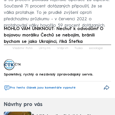
Současně 71 procent dotázaných připouští, že se
válka protahuje. To je prudké zvýšení oproti
předchozímu průzkumu – v červenci 2022 o
protahování války hovořilo 59 procent dotázaných.
MOHLO VÁM UNIKNOUT: Nechuť k odvodům? O
bojovou morálku Čechů se nebojím, bránili
bychom se jako Ukrajinci, říká Štefka
Failed to fetch
Vladimir Putin
Ukrajina
podpora
Rusko
sociologie
ČTK
Spolehlivý, rychlý a nezávislý zpravodajský servis.
Pro tento článek jsou komentáře vypnuté
Návrhy pro vás