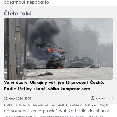
dosáhnout nepodařilo.
Čtěte také
Ve vítězství Ukrajiny věří jen 13 procent Čechů.
Podle třetiny skončí válka kompromisem
6 min čtení
28. úno 2024, 15:53
Putin v únoru 2022 při ohlášení vpádu ruských vojsk
do sousední země prohlašoval, že hodlá dosáhnout