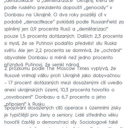
„denacifikace“ a „demilitarizace“ Ukrajiny, která se
podle ruského prezidenta dopouští „genocidy“ v
Donbasu na Ukrajině. O dva roky později cíl v
podobě „denacifikace“ pokládá podle RussianField za
splněný jen 0,9 procenta Rusů a „demilitarizaci“
pouze 1,5 procenta dotázaných. Dalších 2,3 procenta
si myslí, že se Putinovi podařilo předvést sílu Ruska
světu. Ale jen 2,2 procenta se domnívá, že „ochránil“
obyvatele Donbasu a méně než jedno procento
přiznává Putinovi, že semkl národ.
Z průzkumu podle The Moscow Times vyplývá, že
Rusové vnímají válku proti Ukrajině jako dobyvačnou
– 17 procent dotázaných mezi dosaženými cíli uvedlo
anexi ukrajinských území; 10,3 procenta hovořilo o
„osvobození“ Donbasu a 6,7 procenta o jeho
„připojení“ k Rusku.
Spojování dosažených cílů operace s územními zisky
je typičtější pro ženy a seniory. Lidé středního věku
hovořili častěji o demonstraci síly. Sociologové také