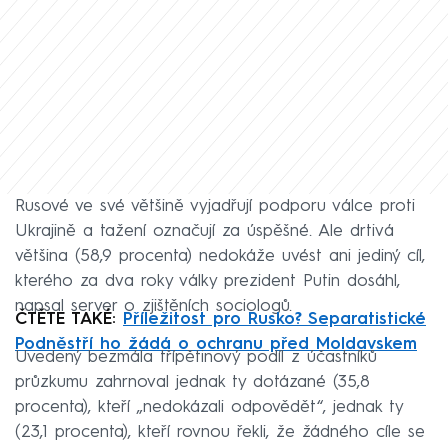
Rusové ve své většině vyjadřují podporu válce proti
Ukrajině a tažení označují za úspěšné. Ale drtivá
většina (58,9 procenta) nedokáže uvést ani jediný cíl,
kterého za dva roky války prezident Putin dosáhl,
napsal server o zjištěních sociologů.
ČTĚTE TAKÉ:
Příležitost pro Rusko? Separatistické
Podněstří ho žádá o ochranu před Moldavskem
Uvedený bezmála třípětinový podíl z účastníků
průzkumu zahrnoval jednak ty dotázané (35,8
procenta), kteří „nedokázali odpovědět“, jednak ty
(23,1 procenta), kteří rovnou řekli, že žádného cíle se