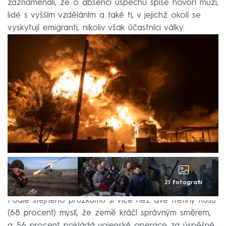
zaznamenali, že o absenci úspěchu spíše hovoří muži,
lidé s vyšším vzděláním a také ti, v jejichž okolí se
vyskytují emigranti, nikoliv však účastníci války.
21 fotografií
Podle stejného průzkumu si více než dvě třetiny Rusů
(68 procent) myslí, že země kráčí správným směrem,
a 56 procent pokládá vojenské operace za úspěšné.