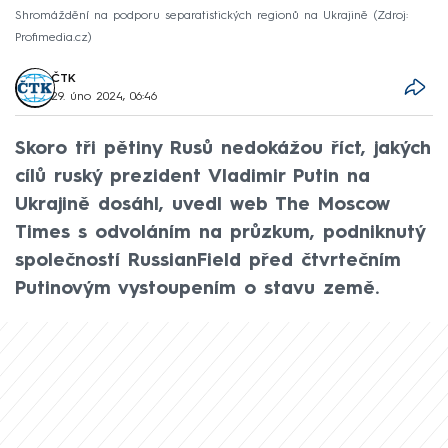
Shromáždění na podporu separatistických regionů na Ukrajině
Zdroj:
Profimedia.cz
ČTK
29. úno 2024, 06:46
Skoro tři pětiny Rusů nedokážou říct, jakých
cílů ruský prezident Vladimir Putin na
Ukrajině dosáhl, uvedl web The Moscow
Times s odvoláním na průzkum, podniknutý
společností RussianField před čtvrtečním
Putinovým vystoupením o stavu země.