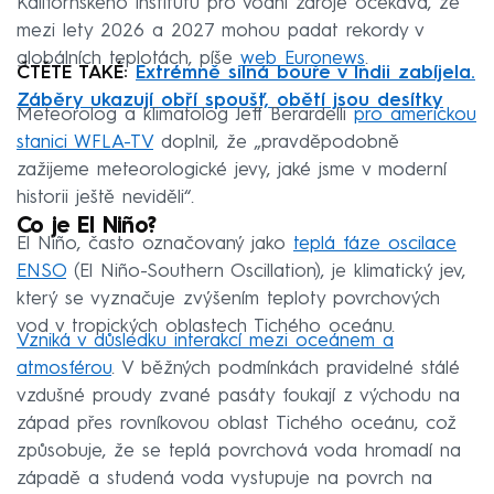
Kalifornského institutu pro vodní zdroje očekává, že
mezi lety 2026 a 2027 mohou padat rekordy v
globálních teplotách, píše
web Euronews
.
ČTĚTE TAKÉ:
Extrémně silná bouře v Indii zabíjela.
Záběry ukazují obří spoušť, obětí jsou desítky
Meteorolog a klimatolog Jeff Berardelli
pro americkou
stanici WFLA-TV
doplnil, že „pravděpodobně
zažijeme meteorologické jevy, jaké jsme v moderní
historii ještě neviděli“.
Co je El Niño?
El Niño, často označovaný jako
teplá fáze oscilace
ENSO
(El Niño-Southern Oscillation), je klimatický jev,
který se vyznačuje zvýšením teploty povrchových
vod v tropických oblastech Tichého oceánu.
Vzniká v důsledku interakcí mezi oceánem a
atmosférou
. V běžných podmínkách pravidelné stálé
vzdušné proudy zvané pasáty foukají z východu na
západ přes rovníkovou oblast Tichého oceánu, což
způsobuje, že se teplá povrchová voda hromadí na
západě a studená voda vystupuje na povrch na