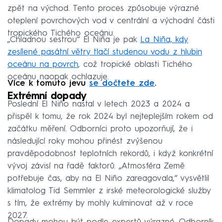
zpět na východ. Tento proces způsobuje výrazné
oteplení povrchových vod v centrální a východní části
tropického Tichého oceánu.
„Chladnou sestrou“ El Niña je pak
La Niña, kdy
zesílené pasátní větry tlačí studenou vodu z hlubin
oceánu na povrch
, což tropické oblasti Tichého
oceánu naopak ochlazuje.
Více k tomuto jevu
se dočtete zde
.
Extrémní dopady
Poslední El Niño nastal v letech 2023 a 2024 a
přispěl k tomu, že rok 2024 byl nejteplejším rokem od
začátku měření. Odborníci proto upozorňují, že i
následující roky mohou přinést zvýšenou
pravděpodobnost teplotních rekordů, i když konkrétní
vývoj závisí na řadě faktorů. „Atmosféra Země
potřebuje čas, aby na El Niño zareagovala,“ vysvětlil
klimatolog Tid Semmler z irské meteorologické služby
s tím, že extrémy by mohly kulminovat až v roce
2027.