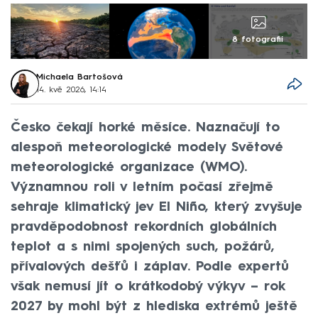
8 fotografií
Michaela Bartošová
14. kvě 2026, 14:14
Česko čekají horké měsíce. Naznačují to
alespoň meteorologické modely Světové
meteorologické organizace (WMO).
Významnou roli v letním počasí zřejmě
sehraje klimatický jev El Niño, který zvyšuje
pravděpodobnost rekordních globálních
teplot a s nimi spojených such, požárů,
přívalových dešťů i záplav. Podle expertů
však nemusí jít o krátkodobý výkyv – rok
2027 by mohl být z hlediska extrémů ještě