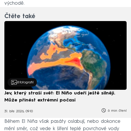
východě.
Čtěte také
8
fotografií
Jev, který straší svět: El Niño udeří ještě silněji.
Může přinést extrémní počasí
6 min čtení
31. bře 2026, 09:10
Během El Niña však pasáty oslabují, nebo dokonce
mění směr, což vede k šíření teplé povrchové vody