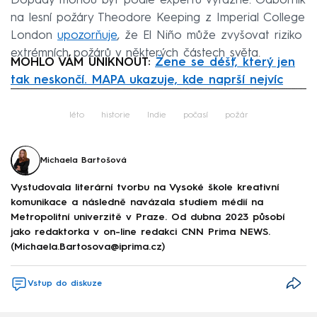
Dopady mohou být podle expertů výrazné. Odborník
na lesní požáry Theodore Keeping z Imperial College
London
upozorňuje
, že El Niño může zvyšovat riziko
extrémních požárů v některých částech světa.
MOHLO VÁM UNIKNOUT:
Žene se déšť, který jen
tak neskončí. MAPA ukazuje, kde naprší nejvíc
Failed to fetch
léto
historie
Indie
počasí
požár
Michaela Bartošová
Vystudovala literární tvorbu na Vysoké škole kreativní
komunikace a následně navázala studiem médií na
Metropolitní univerzitě v Praze. Od dubna 2023 působí
jako redaktorka v on-line redakci CNN Prima NEWS.
(Michaela.Bartosova@iprima.cz)
Vstup do diskuze